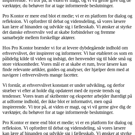
inspirerende. Vi tror på, at viden er magt, og vi vil gerne give dig de
værktøjer, du behøver for at tage informerede beslutninger.
Pro Kontor er mere end blot et medie; vi er en platform for dialog og
refleksion. Vi opfordrer til debat og vidensdeling, så vores læsere
kan lære af hinanden og udvikle sig i fællesskab. Vi ønsker at styrke
det danske erhvervsliv ved at skabe forbindelser og fremme
samarbejde mellem forskellige aktører.
Hos Pro Kontor brænder vi for at levere dybdegående indhold om
erhvervslivet, der inspirerer og informerer. Vi har etableret os som en
pålidelig kilde til viden og indsigt, der henvender sig til både små og
store virksomheder. Vores mål er at skabe et rum, hvor læsere kan
finde relevante artikler, guides og analyser, der hjælper dem med at
navigere i erhvervslivets mange facetter.
Vi forstår, at erhvervslivet konstant er under udvikling, og derfor
stræber vi efter at holde dig opdateret med de nyeste trends og
tendenser. Vores team af skribenter og eksperter arbejder ihærdigt på
at udforme indhold, der ikke blot er informativt, men også
inspirerende. Vi tror på, at viden er magt, og vi vil gerne give dig de
værktøjer, du behøver for at tage informerede beslutninger.
Pro Kontor er mere end blot et medie; vi er en platform for dialog og
refleksion. Vi opfordrer til debat og vidensdeling, så vores læsere
kan lære af hinanden og udvikle sig i fællesskab. Vi ønsker at styrke