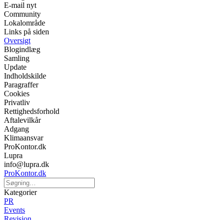
E-mail nyt
Community
Lokalområde
Links på siden
Oversigt
Blogindlæg
Samling
Update
Indholdskilde
Paragraffer
Cookies
Privatliv
Rettighedsforhold
Aftalevilkår
Adgang
Klimaansvar
ProKontor.dk
Lupra
info@lupra.dk
ProKontor.dk
Kategorier
PR
Events
Revision