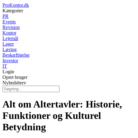
ProKontor.dk
Kategorier
PR
Events
Revision
Kontor
Lejemål
Lager
Læring
Beskæftigelse
Investor
IT
Login
Opret bruger
Nyhedsbrev
Alt om Altertavler: Historie,
Funktioner og Kulturel
Betydning