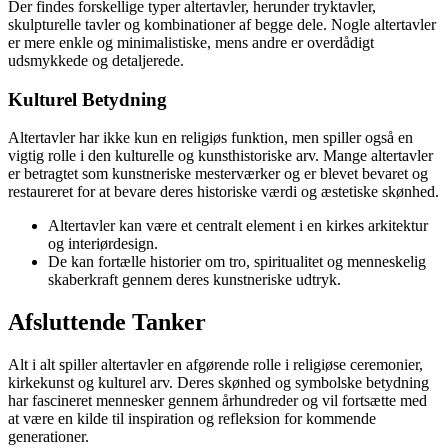
Der findes forskellige typer altertavler, herunder tryktavler,
skulpturelle tavler og kombinationer af begge dele. Nogle altertavler
er mere enkle og minimalistiske, mens andre er overdådigt
udsmykkede og detaljerede.
Kulturel Betydning
Altertavler har ikke kun en religiøs funktion, men spiller også en
vigtig rolle i den kulturelle og kunsthistoriske arv. Mange altertavler
er betragtet som kunstneriske mesterværker og er blevet bevaret og
restaureret for at bevare deres historiske værdi og æstetiske skønhed.
Altertavler kan være et centralt element i en kirkes arkitektur
og interiørdesign.
De kan fortælle historier om tro, spiritualitet og menneskelig
skaberkraft gennem deres kunstneriske udtryk.
Afsluttende Tanker
Alt i alt spiller altertavler en afgørende rolle i religiøse ceremonier,
kirkekunst og kulturel arv. Deres skønhed og symbolske betydning
har fascineret mennesker gennem århundreder og vil fortsætte med
at være en kilde til inspiration og refleksion for kommende
generationer.