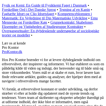
Fysik og Kemi: En Guide til Fysikkemi Faget i Danmark
•
Forskellige Ord i Det Danske Sprog
•
Tegning af en Kanin
•
Faghæfte Idræt og Clio Idrætsfaget
•
Kompetenceblomsten i
Matematik: En Vejledning til Din Matematiske Udvikling
•
Emu
Menneske og Forskellige Køn
•
Gruppekontrakt: Skabeloner,
Eksempler og Vigtigheden af Studiegruppe Kontrakter
•
Overgangsritualer: En dybdegående undersøgelse af sociologiske
teorier og modeller
•
Lær os at kende
Pro Kontor
ProKontor.dk
Hos Pro Kontor brænder vi for at levere dybdegående indhold om
erhvervslivet, der inspirerer og informerer. Vi har etableret os som en
pålidelig kilde til viden og indsigt, der henvender sig til både små og
store virksomheder. Vores mål er at skabe et rum, hvor læsere kan
finde relevante artikler, guides og analyser, der hjælper dem med at
navigere i erhvervslivets mange facetter.
Vi forstår, at erhvervslivet konstant er under udvikling, og derfor
stræber vi efter at holde dig opdateret med de nyeste trends og
tendenser. Vores team af skribenter og eksperter arbejder ihærdigt på
at udforme indhold, der ikke blot er informativt, men også