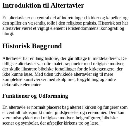
Introduktion til Altertavler
En altertavle er en central del af indretningen i kirker og kapeller, og
den spiller en væsentlig rolle i den religiøse praksis. Historisk set har
altertavler været et vigtigt element i kristendommens ikonografi og
liturgi.
Historisk Baggrund
Altertavler har en lang historie, der går tilbage til middelalderen. De
tidligste altertavler var ofte malet træpaneler med religiøse motiver,
der skulle illustrere bibelske fortællinger for de kirkegængere, der
ikke kunne læse. Med tiden udviklede altertavler sig til mere
komplekse kunstværker med skulpturer, forgyldning og andre
dekorative elementer.
Funktioner og Udformning
En altertavle er normalt placeret bag alteret i kirken og fungerer som
et centralt fokuspunkt under gudstjenester og ceremonier. Den kan
være udsmykket med religiøse motiver, helgenfigurer, bibelske
scener og symboler, der afspejler kirkens tro og lære.