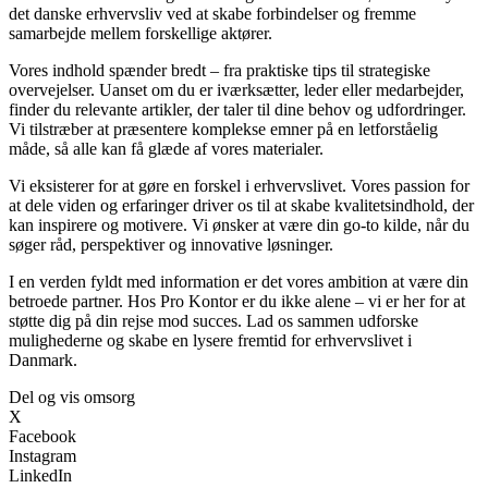
det danske erhvervsliv ved at skabe forbindelser og fremme
samarbejde mellem forskellige aktører.
Vores indhold spænder bredt – fra praktiske tips til strategiske
overvejelser. Uanset om du er iværksætter, leder eller medarbejder,
finder du relevante artikler, der taler til dine behov og udfordringer.
Vi tilstræber at præsentere komplekse emner på en letforståelig
måde, så alle kan få glæde af vores materialer.
Vi eksisterer for at gøre en forskel i erhvervslivet. Vores passion for
at dele viden og erfaringer driver os til at skabe kvalitetsindhold, der
kan inspirere og motivere. Vi ønsker at være din go-to kilde, når du
søger råd, perspektiver og innovative løsninger.
I en verden fyldt med information er det vores ambition at være din
betroede partner. Hos Pro Kontor er du ikke alene – vi er her for at
støtte dig på din rejse mod succes. Lad os sammen udforske
mulighederne og skabe en lysere fremtid for erhvervslivet i
Danmark.
Del og vis omsorg
X
Facebook
Instagram
LinkedIn