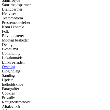
Samarbejde
Samarbejdspartner
Brandpartner
Henviser
Teammedlem
Pressemeddelelser
Kom i kontakt
Folk
Bliv opdateret
Modtag beskeder
Deling
E-mail nyt
Community
Lokalområde
Links på siden
Oversigt
Blogindlæg
Samling
Update
Indholdskilde
Paragraffer
Cookies
Privatliv
Rettighedsforhold
Aftalevilkår