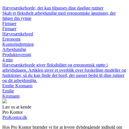
Hævesænkeborde, der kan tilpasses dine daglige rutiner
Skab et fleksibelt arbejdsmiljø med ergonomiske løsninger, der
følger din rytme
Firmaer
Firmaer
Hævesænkebord
Ergonomi
Kontorindretning
Arbejdsmiljø
Produktoversigt
4 min
Hævesænkeborde giver fleksibilitet og ergonomisk støtte i
arbejdsdagen. Artiklen giver et overblik over forskellige modeller og
funktioner, så du kan finde det bord, der passer bedst til dine rutiner
og dit arbejdsmiljø.
Emilie Kromann
Emilie
Kromann
Lær os at kende
Pro Kontor
ProKontor.dk
Hos Pro Kontor brænder vi for at levere dybdegående indhold om