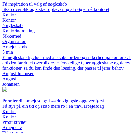
Få inspiration til valg af nøgleskab
Skab overblik og sikker opbevaring af nøgler på kontoret
Kontor
Kontor
Nøgleskab
Kontorindretning
Sikkerhed
Organisation
Arbejdsplads
5 min
Et nøgleskab hjælper med at skabe orden og sikkerhed på kontoret. I
artiklen får du et overblik over forskellige typer nøgleskabe og deres
funktioner, så du kan finde den løsning, der passer til jeres behov.
August Johansen
August
Johansen
Prioritér din arbejdsdag: Løs de vigtigste opgaver først
Få styr på din tid og skab mere ro i en travl arbejdsdag
Kontor
Kontor
Produktivitet
Arbejdsliv
Tidsstyring