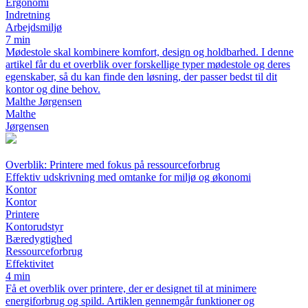
Ergonomi
Indretning
Arbejdsmiljø
7 min
Mødestole skal kombinere komfort, design og holdbarhed. I denne
artikel får du et overblik over forskellige typer mødestole og deres
egenskaber, så du kan finde den løsning, der passer bedst til dit
kontor og dine behov.
Malthe Jørgensen
Malthe
Jørgensen
Overblik: Printere med fokus på ressourceforbrug
Effektiv udskrivning med omtanke for miljø og økonomi
Kontor
Kontor
Printere
Kontorudstyr
Bæredygtighed
Ressourceforbrug
Effektivitet
4 min
Få et overblik over printere, der er designet til at minimere
energiforbrug og spild. Artiklen gennemgår funktioner og