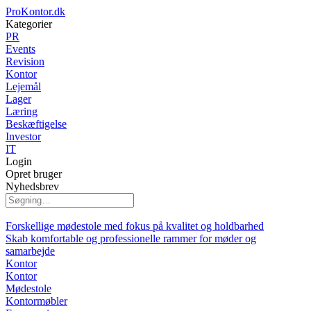
ProKontor.dk
Kategorier
PR
Events
Revision
Kontor
Lejemål
Lager
Læring
Beskæftigelse
Investor
IT
Login
Opret bruger
Nyhedsbrev
Forskellige mødestole med fokus på kvalitet og holdbarhed
Skab komfortable og professionelle rammer for møder og
samarbejde
Kontor
Kontor
Mødestole
Kontormøbler