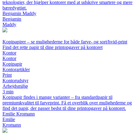
teknologier, der hjælper kontorer med at udskrive smartere og mere
bæredygtigt.
Benjamin Maddy
Benjamin
Maddy
Kopipapirer – se mulighederne for både farve- og sort/hvid-print
Find det rette papir til dine printopgaver på kontoret
Kontor
Kontor
Kopipapir
Kontorartikler
Print
Kontorudstyr
Arbejdsmiljø
3 min
Kopipapir findes i mange varianter – fra standardpapir til
premiumkvalitet til farveprint. Få et overblik over mulighederne og
find det papir, der passer bedst til dine printopgaver på kontoret.
Emilie Kromann
Emilie
Kromann