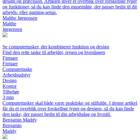
design og præcision. Artiklen giver et overblik over forskellige typer
og funktioner, så du kan finde den musemåtte, der passer bedst til dit
arbejds- eller gaming-setup.
Malthe Jørgensen
Malthe
Jørgensen
Se computertasker, der kombinerer funktion og design
Find den rette taske til arbejdet, rejsen og hverdagen
Firmaer
Firmaer
Computertaske
Arbejdsudstyr
Design
Kontor
Tilbehør
3 min
Computertasker skal både være praktiske og stilfulde. I denne artikel
får du et overblik over forskellige typer og designs, så du kan finde
den taske, der passer bedst til din arbejdsdag og livsstil.
Benjamin Maddy
Benjamin
Maddy