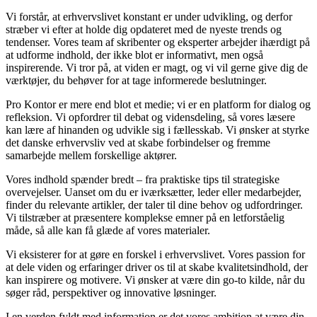
Vi forstår, at erhvervslivet konstant er under udvikling, og derfor
stræber vi efter at holde dig opdateret med de nyeste trends og
tendenser. Vores team af skribenter og eksperter arbejder ihærdigt på
at udforme indhold, der ikke blot er informativt, men også
inspirerende. Vi tror på, at viden er magt, og vi vil gerne give dig de
værktøjer, du behøver for at tage informerede beslutninger.
Pro Kontor er mere end blot et medie; vi er en platform for dialog og
refleksion. Vi opfordrer til debat og vidensdeling, så vores læsere
kan lære af hinanden og udvikle sig i fællesskab. Vi ønsker at styrke
det danske erhvervsliv ved at skabe forbindelser og fremme
samarbejde mellem forskellige aktører.
Vores indhold spænder bredt – fra praktiske tips til strategiske
overvejelser. Uanset om du er iværksætter, leder eller medarbejder,
finder du relevante artikler, der taler til dine behov og udfordringer.
Vi tilstræber at præsentere komplekse emner på en letforståelig
måde, så alle kan få glæde af vores materialer.
Vi eksisterer for at gøre en forskel i erhvervslivet. Vores passion for
at dele viden og erfaringer driver os til at skabe kvalitetsindhold, der
kan inspirere og motivere. Vi ønsker at være din go-to kilde, når du
søger råd, perspektiver og innovative løsninger.
I en verden fyldt med information er det vores ambition at være din