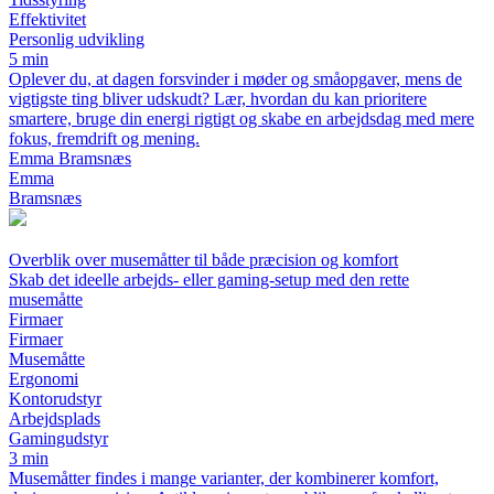
Effektivitet
Personlig udvikling
5 min
Oplever du, at dagen forsvinder i møder og småopgaver, mens de
vigtigste ting bliver udskudt? Lær, hvordan du kan prioritere
smartere, bruge din energi rigtigt og skabe en arbejdsdag med mere
fokus, fremdrift og mening.
Emma Bramsnæs
Emma
Bramsnæs
Overblik over musemåtter til både præcision og komfort
Skab det ideelle arbejds- eller gaming-setup med den rette
musemåtte
Firmaer
Firmaer
Musemåtte
Ergonomi
Kontorudstyr
Arbejdsplads
Gamingudstyr
3 min
Musemåtter findes i mange varianter, der kombinerer komfort,