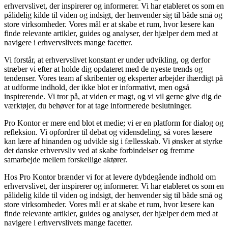
erhvervslivet, der inspirerer og informerer. Vi har etableret os som en
pålidelig kilde til viden og indsigt, der henvender sig til både små og
store virksomheder. Vores mål er at skabe et rum, hvor læsere kan
finde relevante artikler, guides og analyser, der hjælper dem med at
navigere i erhvervslivets mange facetter.
Vi forstår, at erhvervslivet konstant er under udvikling, og derfor
stræber vi efter at holde dig opdateret med de nyeste trends og
tendenser. Vores team af skribenter og eksperter arbejder ihærdigt på
at udforme indhold, der ikke blot er informativt, men også
inspirerende. Vi tror på, at viden er magt, og vi vil gerne give dig de
værktøjer, du behøver for at tage informerede beslutninger.
Pro Kontor er mere end blot et medie; vi er en platform for dialog og
refleksion. Vi opfordrer til debat og vidensdeling, så vores læsere
kan lære af hinanden og udvikle sig i fællesskab. Vi ønsker at styrke
det danske erhvervsliv ved at skabe forbindelser og fremme
samarbejde mellem forskellige aktører.
Hos Pro Kontor brænder vi for at levere dybdegående indhold om
erhvervslivet, der inspirerer og informerer. Vi har etableret os som en
pålidelig kilde til viden og indsigt, der henvender sig til både små og
store virksomheder. Vores mål er at skabe et rum, hvor læsere kan
finde relevante artikler, guides og analyser, der hjælper dem med at
navigere i erhvervslivets mange facetter.