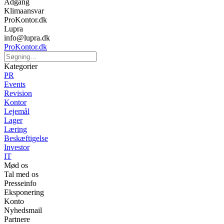
Adgang
Klimaansvar
ProKontor.dk
Lupra
info@lupra.dk
ProKontor.dk
Kategorier
PR
Events
Revision
Kontor
Lejemål
Lager
Læring
Beskæftigelse
Investor
IT
Mød os
Tal med os
Presseinfo
Eksponering
Konto
Nyhedsmail
Partnere