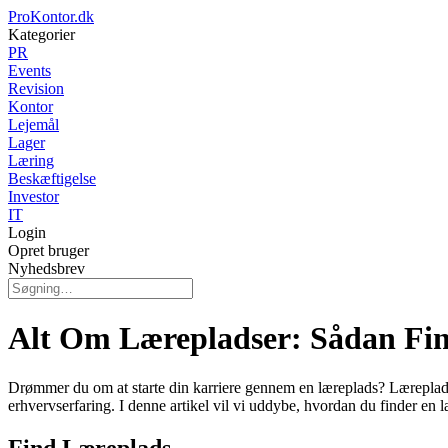
ProKontor.dk
Kategorier
PR
Events
Revision
Kontor
Lejemål
Lager
Læring
Beskæftigelse
Investor
IT
Login
Opret bruger
Nyhedsbrev
Alt Om Lærepladser: Sådan Fin
Drømmer du om at starte din karriere gennem en læreplads? Lærepladse
erhvervserfaring. I denne artikel vil vi uddybe, hvordan du finder en
Find Læreplads