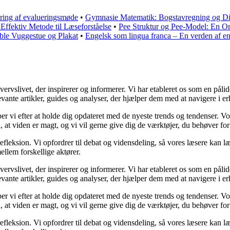
ring af evalueringsmøde
•
Gymnasie Matematik: Bogstavregning og Di
ffektiv Metode til Læseforståelse
•
Pee Struktur og Pee-Model: En O
able Vuggestue og Plakat
•
Engelsk som lingua franca – En verden af en
slivet, der inspirerer og informerer. Vi har etableret os som en pålidel
vante artikler, guides og analyser, der hjælper dem med at navigere i er
æber vi efter at holde dig opdateret med de nyeste trends og tendenser. V
å, at viden er magt, og vi vil gerne give dig de værktøjer, du behøver for
efleksion. Vi opfordrer til debat og vidensdeling, så vores læsere kan læ
llem forskellige aktører.
slivet, der inspirerer og informerer. Vi har etableret os som en pålidel
vante artikler, guides og analyser, der hjælper dem med at navigere i er
æber vi efter at holde dig opdateret med de nyeste trends og tendenser. V
å, at viden er magt, og vi vil gerne give dig de værktøjer, du behøver for
efleksion. Vi opfordrer til debat og vidensdeling, så vores læsere kan læ