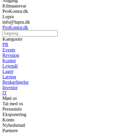
Adgang
Klimaansvar
ProKontor.dk
Lupra
info@lupra.dk
ProKontor.dk
Kategorier
PR
Events
Revision
Kontor
Lejemål
Lager
Læring
Beskæftigelse
Investor
IT
Mød os
Tal med os
Presseinfo
Eksponering
Konto
Nyhedsmail
Partnere