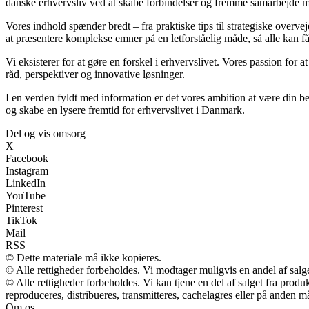
danske erhvervsliv ved at skabe forbindelser og fremme samarbejde me
Vores indhold spænder bredt – fra praktiske tips til strategiske overvej
at præsentere komplekse emner på en letforståelig måde, så alle kan få
Vi eksisterer for at gøre en forskel i erhvervslivet. Vores passion for a
råd, perspektiver og innovative løsninger.
I en verden fyldt med information er det vores ambition at være din b
og skabe en lysere fremtid for erhvervslivet i Danmark.
Del og vis omsorg
X
Facebook
Instagram
LinkedIn
YouTube
Pinterest
TikTok
Mail
RSS
© Dette materiale må ikke kopieres.
© Alle rettigheder forbeholdes. Vi modtager muligvis en andel af salge
© Alle rettigheder forbeholdes. Vi kan tjene en del af salget fra prod
reproduceres, distribueres, transmitteres, cachelagres eller på anden m
Om os