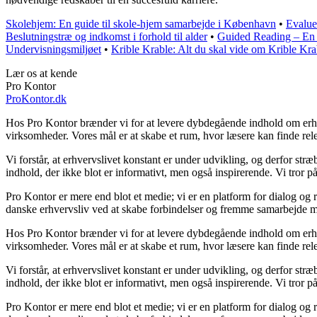
Skolehjem: En guide til skole-hjem samarbejde i København
•
Evalue
Beslutningstræ og indkomst i forhold til alder
•
Guided Reading – En E
Undervisningsmiljøet
•
Krible Krable: Alt du skal vide om Krible Kr
Lær os at kende
Pro Kontor
ProKontor.dk
Hos Pro Kontor brænder vi for at levere dybdegående indhold om erhverv
virksomheder. Vores mål er at skabe et rum, hvor læsere kan finde rele
Vi forstår, at erhvervslivet konstant er under udvikling, og derfor str
indhold, der ikke blot er informativt, men også inspirerende. Vi tror p
Pro Kontor er mere end blot et medie; vi er en platform for dialog og r
danske erhvervsliv ved at skabe forbindelser og fremme samarbejde me
Hos Pro Kontor brænder vi for at levere dybdegående indhold om erhverv
virksomheder. Vores mål er at skabe et rum, hvor læsere kan finde rele
Vi forstår, at erhvervslivet konstant er under udvikling, og derfor str
indhold, der ikke blot er informativt, men også inspirerende. Vi tror p
Pro Kontor er mere end blot et medie; vi er en platform for dialog og r