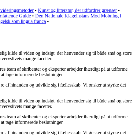
videringsmetoder
•
Kunst og litteratur, der udfordrer grænser
•
mfattende Guide
•
Den Nationale Klageinstans Mod Mobning i
gelsk som lingua franca
•
ig kilde til viden og indsigt, der henvender sig til både små og store
hvervslivets mange facetter.
ores team af skribenter og eksperter arbejder ihærdigt på at udforme
 at tage informerede beslutninger.
re af hinanden og udvikle sig i fællesskab. Vi ønsker at styrke det
ig kilde til viden og indsigt, der henvender sig til både små og store
hvervslivets mange facetter.
ores team af skribenter og eksperter arbejder ihærdigt på at udforme
 at tage informerede beslutninger.
re af hinanden og udvikle sig i fællesskab. Vi ønsker at styrke det