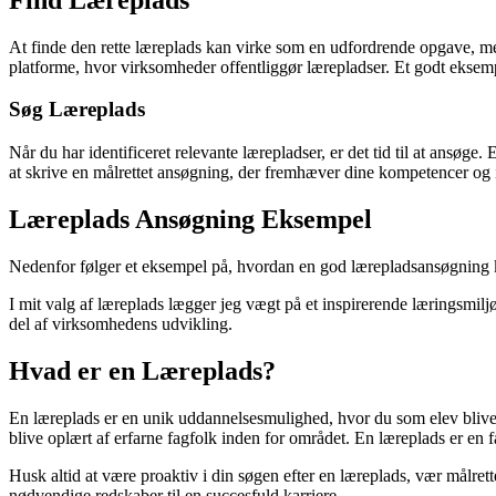
At finde den rette læreplads kan virke som en udfordrende opgave, men 
platforme, hvor virksomheder offentliggør lærepladser. Et godt eksemp
Søg Læreplads
Når du har identificeret relevante lærepladser, er det tid til at ansø
at skrive en målrettet ansøgning, der fremhæver dine kompetencer og i
Læreplads Ansøgning Eksempel
Nedenfor følger et eksempel på, hvordan en god lærepladsansøgning 
I mit valg af læreplads lægger jeg vægt på et inspirerende læringsmilj
del af virksomhedens udvikling.
Hvad er en Læreplads?
En læreplads er en unik uddannelsesmulighed, hvor du som elev bliver 
blive oplært af erfarne fagfolk inden for området. En læreplads er en f
Husk altid at være proaktiv i din søgen efter en læreplads, vær målrett
nødvendige redskaber til en succesfuld karriere.