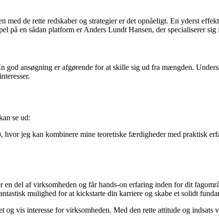
med de rette redskaber og strategier er det opnåeligt. En yderst effekt
el på en sådan platform er Anders Lundt Hansen, der specialiserer sig i
ge. En god ansøgning er afgørende for at skille sig ud fra mængden. Unde
nteresser.
kan se ud:
ø, hvor jeg kan kombinere mine teoretiske færdigheder med praktisk erfa
en del af virksomheden og får hands-on erfaring inden for dit fagområd
antastisk mulighed for at kickstarte din karriere og skabe et solidt funda
et og vis interesse for virksomheden. Med den rette attitude og indsats vi