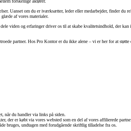
llem forskellige aktører.
elser. Uanset om du er iværksætter, leder eller medarbejder, finder du rele
 glæde af vores materialer.
t dele viden og erfaringer driver os til at skabe kvalitetsindhold, der ka
etroede partner. Hos Pro Kontor er du ikke alene – vi er her for at stø
t, når du handler via links på siden.
ukter, der er købt via vores websted som en del af vores affilierede par
åde bruges, undtagen med forudgående skriftlig tilladelse fra os.