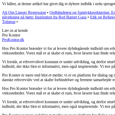
Vi håber, at denne artikel har givet dig et dybere indblik i urdu sprog
Alt Om Lineær Regression
•
Ordblindetest og Samtykkeerklæring: En 
påvirkning på børn: Inspiration fra Red Barnet Gaza
•
Etik og Religi
Tolstrup
•
Lær os at kende
Pro Kontor
ProKontor.dk
Hos Pro Kontor brænder vi for at levere dybdegående indhold om erhverv
virksomheder. Vores mål er at skabe et rum, hvor læsere kan finde rele
Vi forstår, at erhvervslivet konstant er under udvikling, og derfor str
indhold, der ikke blot er informativt, men også inspirerende. Vi tror p
Pro Kontor er mere end blot et medie; vi er en platform for dialog og r
danske erhvervsliv ved at skabe forbindelser og fremme samarbejde me
Hos Pro Kontor brænder vi for at levere dybdegående indhold om erhverv
virksomheder. Vores mål er at skabe et rum, hvor læsere kan finde rele
Vi forstår, at erhvervslivet konstant er under udvikling, og derfor str
indhold, der ikke blot er informativt, men også inspirerende. Vi tror p