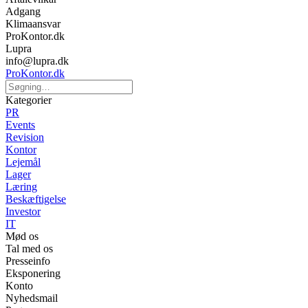
Adgang
Klimaansvar
ProKontor.dk
Lupra
info@lupra.dk
ProKontor.dk
Kategorier
PR
Events
Revision
Kontor
Lejemål
Lager
Læring
Beskæftigelse
Investor
IT
Mød os
Tal med os
Presseinfo
Eksponering
Konto
Nyhedsmail