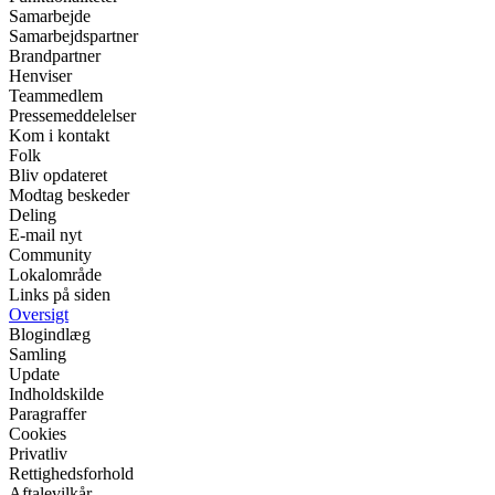
Samarbejde
Samarbejdspartner
Brandpartner
Henviser
Teammedlem
Pressemeddelelser
Kom i kontakt
Folk
Bliv opdateret
Modtag beskeder
Deling
E-mail nyt
Community
Lokalområde
Links på siden
Oversigt
Blogindlæg
Samling
Update
Indholdskilde
Paragraffer
Cookies
Privatliv
Rettighedsforhold
Aftalevilkår