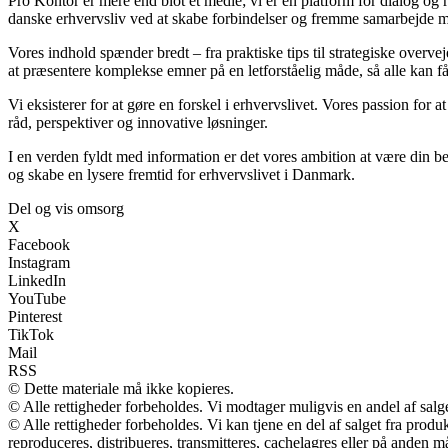
Pro Kontor er mere end blot et medie; vi er en platform for dialog og r
danske erhvervsliv ved at skabe forbindelser og fremme samarbejde me
Vores indhold spænder bredt – fra praktiske tips til strategiske overvej
at præsentere komplekse emner på en letforståelig måde, så alle kan få
Vi eksisterer for at gøre en forskel i erhvervslivet. Vores passion for a
råd, perspektiver og innovative løsninger.
I en verden fyldt med information er det vores ambition at være din b
og skabe en lysere fremtid for erhvervslivet i Danmark.
Del og vis omsorg
X
Facebook
Instagram
LinkedIn
YouTube
Pinterest
TikTok
Mail
RSS
© Dette materiale må ikke kopieres.
© Alle rettigheder forbeholdes. Vi modtager muligvis en andel af salge
© Alle rettigheder forbeholdes. Vi kan tjene en del af salget fra prod
reproduceres, distribueres, transmitteres, cachelagres eller på anden m