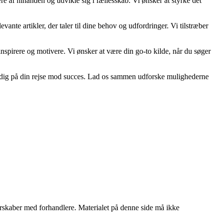
re af hinanden og udvikle sig i fællesskab. Vi ønsker at styrke det
vante artikler, der taler til dine behov og udfordringer. Vi tilstræber
n inspirere og motivere. Vi ønsker at være din go-to kilde, når du søger
tte dig på din rejse mod succes. Lad os sammen udforske mulighederne
tnerskaber med forhandlere. Materialet på denne side må ikke