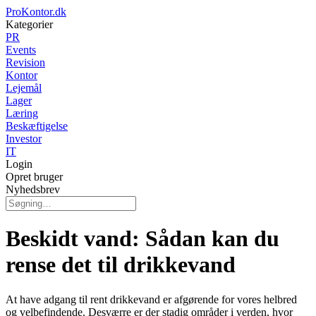
ProKontor.dk
Kategorier
PR
Events
Revision
Kontor
Lejemål
Lager
Læring
Beskæftigelse
Investor
IT
Login
Opret bruger
Nyhedsbrev
Beskidt vand: Sådan kan du
rense det til drikkevand
At have adgang til rent drikkevand er afgørende for vores helbred
og velbefindende. Desværre er der stadig områder i verden, hvor