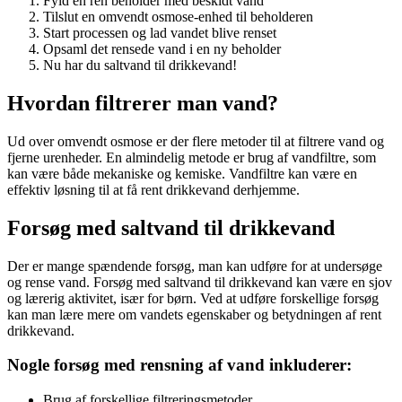
Fyld en ren beholder med beskidt vand
Tilslut en omvendt osmose-enhed til beholderen
Start processen og lad vandet blive renset
Opsaml det rensede vand i en ny beholder
Nu har du saltvand til drikkevand!
Hvordan filtrerer man vand?
Ud over omvendt osmose er der flere metoder til at filtrere vand og
fjerne urenheder. En almindelig metode er brug af vandfiltre, som
kan være både mekaniske og kemiske. Vandfiltre kan være en
effektiv løsning til at få rent drikkevand derhjemme.
Forsøg med saltvand til drikkevand
Der er mange spændende forsøg, man kan udføre for at undersøge
og rense vand. Forsøg med saltvand til drikkevand kan være en sjov
og lærerig aktivitet, især for børn. Ved at udføre forskellige forsøg
kan man lære mere om vandets egenskaber og betydningen af rent
drikkevand.
Nogle forsøg med rensning af vand inkluderer:
Brug af forskellige filtreringsmetoder