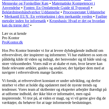
Menneske og Forskellige Køn
•
Matematiske Kompetencer i
Anvendelse
•
Fonten: En Omfattende Guide til Typografi
•
Beklædningshåndværker Uddannelse
•
Procesoperatør Uddannelse
•
Merkantil EUX: En vejrtrækning i den merkantile verden
•
Faglige
metoder inden for informatik
•
Kropsbasis: Hvad er det og hvordan
kan du træne det?
•
Lær os at kende
Pro Kontor
ProKontor.dk
Hos Pro Kontor brænder vi for at levere dybdegående indhold om
erhvervslivet, der inspirerer og informerer. Vi har etableret os som en
pålidelig kilde til viden og indsigt, der henvender sig til både små og
store virksomheder. Vores mål er at skabe et rum, hvor læsere kan
finde relevante artikler, guides og analyser, der hjælper dem med at
navigere i erhvervslivets mange facetter.
Vi forstår, at erhvervslivet konstant er under udvikling, og derfor
stræber vi efter at holde dig opdateret med de nyeste trends og
tendenser. Vores team af skribenter og eksperter arbejder ihærdigt på
at udforme indhold, der ikke blot er informativt, men også
inspirerende. Vi tror på, at viden er magt, og vi vil gerne give dig de
værktøjer, du behøver for at tage informerede beslutninger.