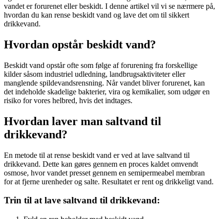
vandet er forurenet eller beskidt. I denne artikel vil vi se nærmere på,
hvordan du kan rense beskidt vand og lave det om til sikkert
drikkevand.
Hvordan opstår beskidt vand?
Beskidt vand opstår ofte som følge af forurening fra forskellige
kilder såsom industriel udledning, landbrugsaktiviteter eller
manglende spildevandsrensning. Når vandet bliver forurenet, kan
det indeholde skadelige bakterier, vira og kemikalier, som udgør en
risiko for vores helbred, hvis det indtages.
Hvordan laver man saltvand til
drikkevand?
En metode til at rense beskidt vand er ved at lave saltvand til
drikkevand. Dette kan gøres gennem en proces kaldet omvendt
osmose, hvor vandet presset gennem en semipermeabel membran
for at fjerne urenheder og salte. Resultatet er rent og drikkeligt vand.
Trin til at lave saltvand til drikkevand: