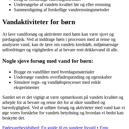
Undersøgelse af vandets kvalitet før og efter rensning
Sammenligning af forskellige vandrensningsmetoder
Vandaktiviteter for børn
At lave vandforsøg og aktiviteter med børn kan være sjovt og
pædagogisk. Ved at inddrage børn i processen med at rense og
analysere vand, kan de lære om vandets kredsløb, miljømæssige
udfordringer og vigtigheden af at bevare rent drikkevand til alle.
Nogle sjove forsøg med vand for børn:
Bygge en vandfilter med hverdagsmaterialer
Undersøge vandets overfladespænding og egenskaber
Simulere regn- og vandløbsprocesser med enkle
eksperimenter
Samlet set er det vigtigt at være opmærksom på vandets kvalitet og
arbejde for at bevare og rense det for at sikre sundhed og
bæredygtighed. Ved at udføre forsøg og aktiviteter med vand kan vi
øge vores forståelse for vandets betydning og hvordan vi bedst kan
beskytte det.
Fødevarebevidsthed: En guide til en sundere livsstil
•
Emu