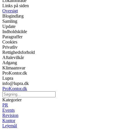
Lokalområde
Links på siden
Oversigt
Blogindlæg
Samling
Update
Indholdskilde
Paragraffer
Cookies
Privatliv
Rettighedsforhold
Aftalevilkår
Adgang
Klimaansvar
ProKontor.dk
Lupra
info@lupra.dk
ProKontor.dk
Kategorier
PR
Events
Revision
Kontor
Lejemål