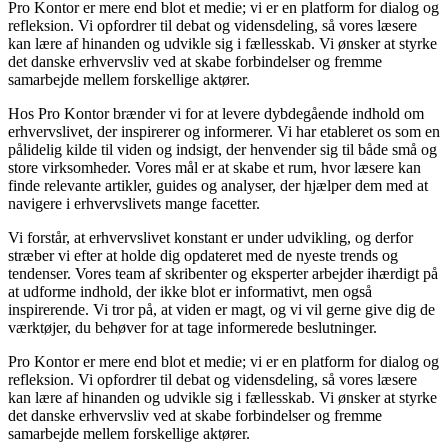
Pro Kontor er mere end blot et medie; vi er en platform for dialog og
refleksion. Vi opfordrer til debat og vidensdeling, så vores læsere
kan lære af hinanden og udvikle sig i fællesskab. Vi ønsker at styrke
det danske erhvervsliv ved at skabe forbindelser og fremme
samarbejde mellem forskellige aktører.
Hos Pro Kontor brænder vi for at levere dybdegående indhold om
erhvervslivet, der inspirerer og informerer. Vi har etableret os som en
pålidelig kilde til viden og indsigt, der henvender sig til både små og
store virksomheder. Vores mål er at skabe et rum, hvor læsere kan
finde relevante artikler, guides og analyser, der hjælper dem med at
navigere i erhvervslivets mange facetter.
Vi forstår, at erhvervslivet konstant er under udvikling, og derfor
stræber vi efter at holde dig opdateret med de nyeste trends og
tendenser. Vores team af skribenter og eksperter arbejder ihærdigt på
at udforme indhold, der ikke blot er informativt, men også
inspirerende. Vi tror på, at viden er magt, og vi vil gerne give dig de
værktøjer, du behøver for at tage informerede beslutninger.
Pro Kontor er mere end blot et medie; vi er en platform for dialog og
refleksion. Vi opfordrer til debat og vidensdeling, så vores læsere
kan lære af hinanden og udvikle sig i fællesskab. Vi ønsker at styrke
det danske erhvervsliv ved at skabe forbindelser og fremme
samarbejde mellem forskellige aktører.