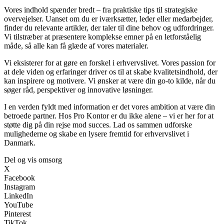
Vores indhold spænder bredt – fra praktiske tips til strategiske
overvejelser. Uanset om du er iværksætter, leder eller medarbejder,
finder du relevante artikler, der taler til dine behov og udfordringer.
Vi tilstræber at præsentere komplekse emner på en letforståelig
måde, så alle kan få glæde af vores materialer.
Vi eksisterer for at gøre en forskel i erhvervslivet. Vores passion for
at dele viden og erfaringer driver os til at skabe kvalitetsindhold, der
kan inspirere og motivere. Vi ønsker at være din go-to kilde, når du
søger råd, perspektiver og innovative løsninger.
I en verden fyldt med information er det vores ambition at være din
betroede partner. Hos Pro Kontor er du ikke alene – vi er her for at
støtte dig på din rejse mod succes. Lad os sammen udforske
mulighederne og skabe en lysere fremtid for erhvervslivet i
Danmark.
Del og vis omsorg
X
Facebook
Instagram
LinkedIn
YouTube
Pinterest
TikTok