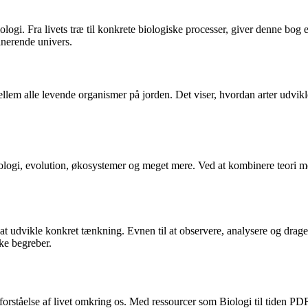
logi. Fra livets træ til konkrete biologiske processer, giver denne bog 
inerende univers.
mellem alle levende organismer på jorden. Det viser, hvordan arter udvikle
iologi, evolution, økosystemer og meget mere. Ved at kombinere teori 
t udvikle konkret tænkning. Evnen til at observere, analysere og drage 
ke begreber.
orståelse af livet omkring os. Med ressourcer som Biologi til tiden PDF