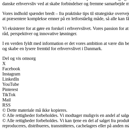
danske erhvervsliv ved at skabe forbindelser og fremme samarbejde me
Vores indhold spænder bredt – fra praktiske tips til strategiske overvej
at præsentere komplekse emner på en letforståelig måde, så alle kan få
Vi eksisterer for at gøre en forskel i erhvervslivet. Vores passion for a
råd, perspektiver og innovative løsninger.
I en verden fyldt med information er det vores ambition at være din b
og skabe en lysere fremtid for erhvervslivet i Danmark.
Del og vis omsorg
X
Facebook
Instagram
LinkedIn
YouTube
Pinterest
TikTok
Mail
RSS
© Dette materiale må ikke kopieres.
© Alle rettigheder forbeholdes. Vi modtager muligvis en andel af salge
© Alle rettigheder forbeholdes. Vi kan tjene en del af salget fra prod
reproduceres, distribueres, transmitteres, cachelagres eller på anden m