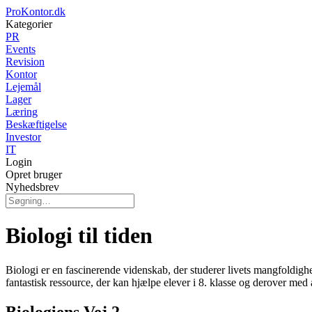
ProKontor.dk
Kategorier
PR
Events
Revision
Kontor
Lejemål
Lager
Læring
Beskæftigelse
Investor
IT
Login
Opret bruger
Nyhedsbrev
Biologi til tiden
Biologi er en fascinerende videnskab, der studerer livets mangfoldighed
fantastisk ressource, der kan hjælpe elever i 8. klasse og derover med
Biologiens Vej 2