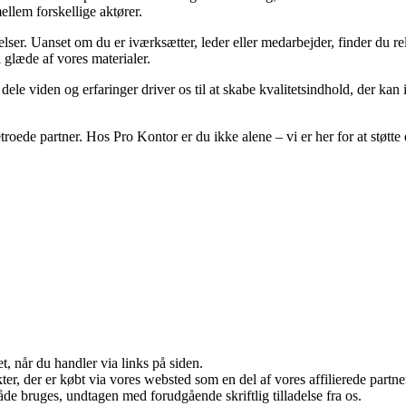
llem forskellige aktører.
elser. Uanset om du er iværksætter, leder eller medarbejder, finder du rele
 glæde af vores materialer.
t dele viden og erfaringer driver os til at skabe kvalitetsindhold, der ka
etroede partner. Hos Pro Kontor er du ikke alene – vi er her for at stø
t, når du handler via links på siden.
ukter, der er købt via vores websted som en del af vores affilierede par
åde bruges, undtagen med forudgående skriftlig tilladelse fra os.