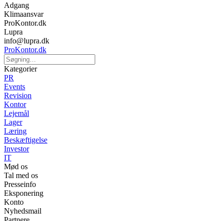
Adgang
Klimaansvar
ProKontor.dk
Lupra
info@lupra.dk
ProKontor.dk
Kategorier
PR
Events
Revision
Kontor
Lejemål
Lager
Læring
Beskæftigelse
Investor
IT
Mød os
Tal med os
Presseinfo
Eksponering
Konto
Nyhedsmail
Partnere