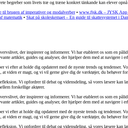
ete begreber som livets træ og træne konkret tänkande kan elever opnå e
til brugen af ​​imperativer og modalverber
•
www.fjsk.dk – JYSK App 
af matematik
•
Skat på skoleskemaet – En guide til skattesystemet i D
slivet, der inspirerer og informerer. Vi har etableret os som en pålidel
vante artikler, guides og analyser, der hjælper dem med at navigere i er
æber vi efter at holde dig opdateret med de nyeste trends og tendenser. V
å, at viden er magt, og vi vil gerne give dig de værktøjer, du behøver for
efleksion. Vi opfordrer til debat og vidensdeling, så vores læsere kan læ
llem forskellige aktører.
slivet, der inspirerer og informerer. Vi har etableret os som en pålidel
vante artikler, guides og analyser, der hjælper dem med at navigere i er
æber vi efter at holde dig opdateret med de nyeste trends og tendenser. V
å, at viden er magt, og vi vil gerne give dig de værktøjer, du behøver for
efleksion. Vi opfordrer til debat og vidensdeling, så vores læsere kan læ