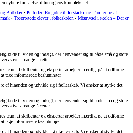
n dybere forståelse af biologiens kompleksitet.
og Butikker
•
Perioder: En guide til forståelse og håndtering af
anmark
•
Tosprogede elever i folkeskolen
•
Mistrivsel i skolen – Der er
ig kilde til viden og indsigt, der henvender sig til både små og store
hvervslivets mange facetter.
ores team af skribenter og eksperter arbejder ihærdigt på at udforme
 at tage informerede beslutninger.
re af hinanden og udvikle sig i fællesskab. Vi ønsker at styrke det
ig kilde til viden og indsigt, der henvender sig til både små og store
hvervslivets mange facetter.
ores team af skribenter og eksperter arbejder ihærdigt på at udforme
 at tage informerede beslutninger.
re af hinanden og udvikle sig i fællesskab. Vi ønsker at styrke det