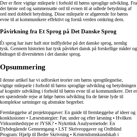
Der er flere vigtige milepæle i forhold til børns sproglige udvikling. Fra
det første ord og sammensatte ord til evnen til at udlede betydning af
ord med dobbelt betydning. Disse milepæle er afgørende for børns
evne til at kommunikere effektivt og forstå verden omkring dem.
Påvirkning fra Et Sprog på Det Danske Sprog
Ét sprog har især haft stor indflydelse på det danske sprog, nemlig
tysk. Gennem historien har tysk påvirket dansk på forskellige måder og
bidraget til diversiteten i det danske sprog.
Opsummering
I denne artikel har vi udforsket teorier om børns sprogtilegnelse,
vigtige milepæle i forhold til børns sproglige udvikling og betydningen
af kognitiv udvikling i forhold til børns evne til at kommunikere. Det er
en spændende rejse at følge børns udvikling fra de første lyde til
komplekse sætninger og abstrakte begreber.
Fremlæggelse af projektopgaver: En guide til fremlæggelse af ideer og
konklusioner
•
Læsestrategier: Før, under og efter læsning
•
Hvilken
Virksomhedstype er JYSK?
•
Nykritisk Analysemetode: En
Dybdegående Gennemgang
•
LST Skriveopgaver og Ordblind
Program: Hjælp til Bedre Skrivning
•
Kristendomskundskab i