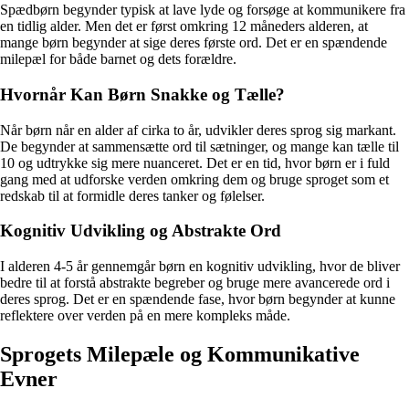
Spædbørn begynder typisk at lave lyde og forsøge at kommunikere fra
en tidlig alder. Men det er først omkring 12 måneders alderen, at
mange børn begynder at sige deres første ord. Det er en spændende
milepæl for både barnet og dets forældre.
Hvornår Kan Børn Snakke og Tælle?
Når børn når en alder af cirka to år, udvikler deres sprog sig markant.
De begynder at sammensætte ord til sætninger, og mange kan tælle til
10 og udtrykke sig mere nuanceret. Det er en tid, hvor børn er i fuld
gang med at udforske verden omkring dem og bruge sproget som et
redskab til at formidle deres tanker og følelser.
Kognitiv Udvikling og Abstrakte Ord
I alderen 4-5 år gennemgår børn en kognitiv udvikling, hvor de bliver
bedre til at forstå abstrakte begreber og bruge mere avancerede ord i
deres sprog. Det er en spændende fase, hvor børn begynder at kunne
reflektere over verden på en mere kompleks måde.
Sprogets Milepæle og Kommunikative
Evner