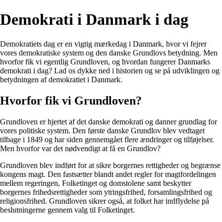
Demokrati i Danmark i dag
Demokratiets dag er en vigtig mærkedag i Danmark, hvor vi fejrer
vores demokratiske system og den danske Grundlovs betydning. Men
hvorfor fik vi egentlig Grundloven, og hvordan fungerer Danmarks
demokrati i dag? Lad os dykke ned i historien og se på udviklingen og
betydningen af demokratiet i Danmark.
Hvorfor fik vi Grundloven?
Grundloven er hjertet af det danske demokrati og danner grundlag for
vores politiske system. Den første danske Grundlov blev vedtaget
tilbage i 1849 og har siden gennemgået flere ændringer og tilføjelser.
Men hvorfor var det nødvendigt at få en Grundlov?
Grundloven blev indført for at sikre borgernes rettigheder og begrænse
kongens magt. Den fastsætter blandt andet regler for magtfordelingen
mellem regeringen, Folketinget og domstolene samt beskytter
borgernes frihedsrettigheder som ytringsfrihed, forsamlingsfrihed og
religionsfrihed. Grundloven sikrer også, at folket har indflydelse på
beslutningerne gennem valg til Folketinget.