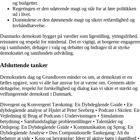
og budgetter.
Regeringen er den udøvende magt og står for at føre politikken
ud i livet.
Domstolene er den dømmende magt og sikrer retfærdighed og
lovhåndhævelse.
Danmarks demokrati bygger på værdier som ligestilling, ytringsfrihed,
retsstaten og respekt for mindretal. Det er vigtigt, at borgerne engagerer
sig i samfundet, deltager i valg og debatter og bidrager til at styrke
demokratiet og samfundets udvikling.
Afsluttende tanker
Demokratiets dag og Grundloven minder os om, at demokrati er en
fælles opgave, som vi alle har ansvar for at værne om. Gennem aktiv
deltagelse, respekt for forskellighed og dialog kan vi sikre et stærkt og
velfungerende demokrati i Danmark.
Divergent og Konvergent Tænkning: En Dybdegående Guide
•
En
dybdegående analyse af Hjulet af Peter Seeberg
•
Podcast i Skolen: En
Vejledning til Brug af Podcasts i Undervisningen
•
Simulations
betydning
•
Samfundsfaglige problemstillinger
•
Talemåder og
Ordsprog: En Dybdegående Guide
•
Kommunikation og Sprog: En
Dybdegående Analyse
•
Den Computationelle Tankegang: Alt du
behøver at vide
•
Krop og bevægelse: Ideer til aktive børn i dagtilbud
•