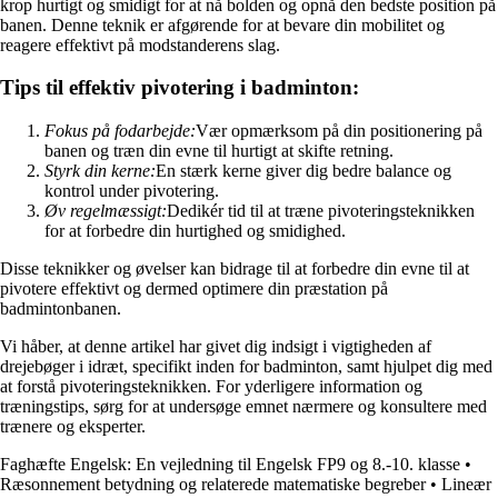
krop hurtigt og smidigt for at nå bolden og opnå den bedste position på
banen. Denne teknik er afgørende for at bevare din mobilitet og
reagere effektivt på modstanderens slag.
Tips til effektiv pivotering i badminton:
Fokus på fodarbejde:
Vær opmærksom på din positionering på
banen og træn din evne til hurtigt at skifte retning.
Styrk din kerne:
En stærk kerne giver dig bedre balance og
kontrol under pivotering.
Øv regelmæssigt:
Dedikér tid til at træne pivoteringsteknikken
for at forbedre din hurtighed og smidighed.
Disse teknikker og øvelser kan bidrage til at forbedre din evne til at
pivotere effektivt og dermed optimere din præstation på
badmintonbanen.
Vi håber, at denne artikel har givet dig indsigt i vigtigheden af
drejebøger i idræt, specifikt inden for badminton, samt hjulpet dig med
at forstå pivoteringsteknikken. For yderligere information og
træningstips, sørg for at undersøge emnet nærmere og konsultere med
trænere og eksperter.
Faghæfte Engelsk: En vejledning til Engelsk FP9 og 8.-10. klasse
•
Ræsonnement betydning og relaterede matematiske begreber
•
Lineær