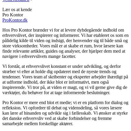
Lær os at kende
Pro Kontor
ProKontor.dk
Hos Pro Kontor brænder vi for at levere dybdegående indhold om
erhvervslivet, der inspirerer og informerer. Vi har etableret os som en
pålidelig kilde til viden og indsigt, der henvender sig til både små og
store virksomheder. Vores mål er at skabe et rum, hvor læsere kan
finde relevante artikler, guides og analyser, der hjælper dem med at
navigere i erhvervslivets mange facetter.
Vi forstår, at erhvervslivet konstant er under udvikling, og derfor
stræber vi efter at holde dig opdateret med de nyeste trends og
tendenser. Vores team af skribenter og eksperter arbejder ihærdigt på
at udforme indhold, der ikke blot er informativt, men også
inspirerende. Vi tror på, at viden er magt, og vi vil gerne give dig de
værktøjer, du behøver for at tage informerede beslutninger.
Pro Kontor er mere end blot et medie; vi er en platform for dialog og
refleksion. Vi opfordrer til debat og vidensdeling, så vores læsere
kan lære af hinanden og udvikle sig i fællesskab. Vi ønsker at styrke
det danske erhvervsliv ved at skabe forbindelser og fremme
samarbejde mellem forskellige aktører.