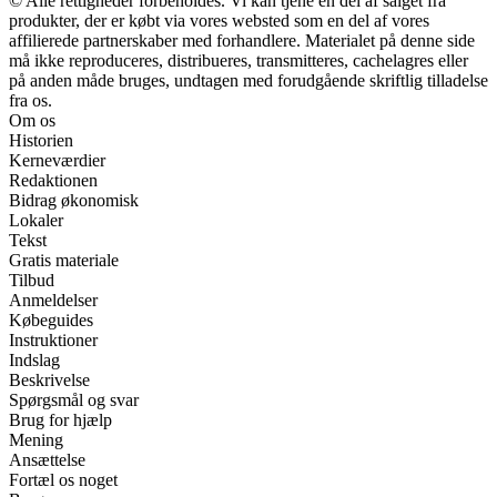
© Alle rettigheder forbeholdes. Vi kan tjene en del af salget fra
produkter, der er købt via vores websted som en del af vores
affilierede partnerskaber med forhandlere. Materialet på denne side
må ikke reproduceres, distribueres, transmitteres, cachelagres eller
på anden måde bruges, undtagen med forudgående skriftlig tilladelse
fra os.
Om os
Historien
Kerneværdier
Redaktionen
Bidrag økonomisk
Lokaler
Tekst
Gratis materiale
Tilbud
Anmeldelser
Købeguides
Instruktioner
Indslag
Beskrivelse
Spørgsmål og svar
Brug for hjælp
Mening
Ansættelse
Fortæl os noget