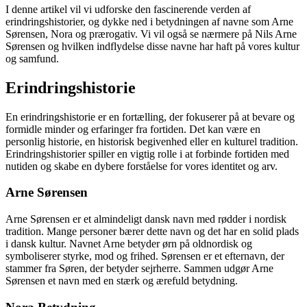
I denne artikel vil vi udforske den fascinerende verden af
erindringshistorier, og dykke ned i betydningen af navne som Arne
Sørensen, Nora og prærogativ. Vi vil også se nærmere på Nils Arne
Sørensen og hvilken indflydelse disse navne har haft på vores kultur
og samfund.
Erindringshistorie
En erindringshistorie er en fortælling, der fokuserer på at bevare og
formidle minder og erfaringer fra fortiden. Det kan være en
personlig historie, en historisk begivenhed eller en kulturel tradition.
Erindringshistorier spiller en vigtig rolle i at forbinde fortiden med
nutiden og skabe en dybere forståelse for vores identitet og arv.
Arne Sørensen
Arne Sørensen er et almindeligt dansk navn med rødder i nordisk
tradition. Mange personer bærer dette navn og det har en solid plads
i dansk kultur. Navnet Arne betyder ørn på oldnordisk og
symboliserer styrke, mod og frihed. Sørensen er et efternavn, der
stammer fra Søren, der betyder sejrherre. Sammen udgør Arne
Sørensen et navn med en stærk og ærefuld betydning.