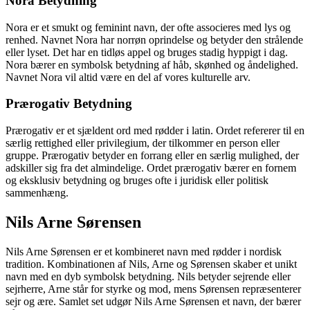
Nora Betydning
Nora er et smukt og feminint navn, der ofte associeres med lys og
renhed. Navnet Nora har norrøn oprindelse og betyder den strålende
eller lyset. Det har en tidløs appel og bruges stadig hyppigt i dag.
Nora bærer en symbolsk betydning af håb, skønhed og åndelighed.
Navnet Nora vil altid være en del af vores kulturelle arv.
Prærogativ Betydning
Prærogativ er et sjældent ord med rødder i latin. Ordet refererer til en
særlig rettighed eller privilegium, der tilkommer en person eller
gruppe. Prærogativ betyder en forrang eller en særlig mulighed, der
adskiller sig fra det almindelige. Ordet prærogativ bærer en fornem
og eksklusiv betydning og bruges ofte i juridisk eller politisk
sammenhæng.
Nils Arne Sørensen
Nils Arne Sørensen er et kombineret navn med rødder i nordisk
tradition. Kombinationen af Nils, Arne og Sørensen skaber et unikt
navn med en dyb symbolsk betydning. Nils betyder sejrende eller
sejrherre, Arne står for styrke og mod, mens Sørensen repræsenterer
sejr og ære. Samlet set udgør Nils Arne Sørensen et navn, der bærer