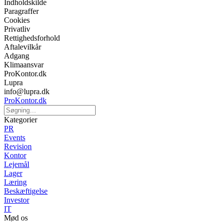
Indholdskilde
Paragraffer
Cookies
Privatliv
Rettighedsforhold
Aftalevilkår
Adgang
Klimaansvar
ProKontor.dk
Lupra
info@lupra.dk
ProKontor.dk
Kategorier
PR
Events
Revision
Kontor
Lejemål
Lager
Læring
Beskæftigelse
Investor
IT
Mød os