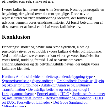
på værdier som sejr, styrke og ære.
I vores kultur har navne som Arne Sørensen, Nora og prærogativ en
betydning, der går ud over det rent sproglige. Disse navne
repræsenterer værdier, traditioner og identitet, der formes og
udvikles gennem vores erindringshistorier. At forstå betydningen af
disse navne er at forstå en del af vores kollektive arv.
Konklusion
Erindringshistorier og navne som Arne Sørensen, Nora og
prærogativ giver os et indblik i vores kulturs dybder og rigdomme.
Ved at udforske disse elementer kan vi berige vores forståelse for
vores fortid, nutid og fremtid. Lad os værne om vores
erindringshistorier og de betydningsfulde navne, der udgør vores
kulturelle identitet.
Korthus: Alt du skal vide om dette spændende bygningstype
•
Synsnedsættelse og Synshandicap
•
Ordblindhed: Forståelse, Hjælp
og Skoler for Ordblinde
•
Arkitektur Analyse og Kulturarv
Transformation
•
De usårlige betjente og socialpsykologi i
læringssammenhæng
•
Formelsamling HF C
•
Jorden set fra rummet
og satellitbilleder af Jorden
•
Redoxreaktioner og Oxidation
•
EUD
og EUX: Forskelle og Ligheder
•
Det Gode Samfund og
Velfærdsstaten
•