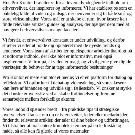
Hos Pro Kontor brænder vi for at levere dybdegående indhold om
erhvervslivet, der inspirerer og informerer. Vi har etableret os som en
pålidelig kilde til viden og indsigt, der henvender sig til både små og
store virksomheder. Vores mål er at skabe et rum, hvor læsere kan
finde relevante artikler, guides og analyser, der hjælper dem med at
navigere i erhvervslivets mange facetter.
Vi forstår, at erhvervslivet konstant er under udvikling, og derfor
stræber vi efter at holde dig opdateret med de nyeste trends og
tendenser. Vores team af skribenter og eksperter arbejder ihærdigt på
at udforme indhold, der ikke blot er informativt, men også
inspirerende. Vi tror på, at viden er magt, og vi vil gerne give dig de
værktøjer, du behøver for at tage informerede beslutninger.
Pro Kontor er mere end blot et medie; vi er en platform for dialog og
refleksion. Vi opfordrer til debat og vidensdeling, så vores læsere
kan lære af hinanden og udvikle sig i fællesskab. Vi ønsker at styrke
det danske erhvervsliv ved at skabe forbindelser og fremme
samarbejde mellem forskellige aktører.
Vores indhold spænder bredt – fra praktiske tips til strategiske
overvejelser. Uanset om du er iværksætter, leder eller medarbejder,
finder du relevante artikler, der taler til dine behov og udfordringer.
Vi tilstræber at præsentere komplekse emner på en letforståelig
måde, så alle kan få glæde af vores materialer.