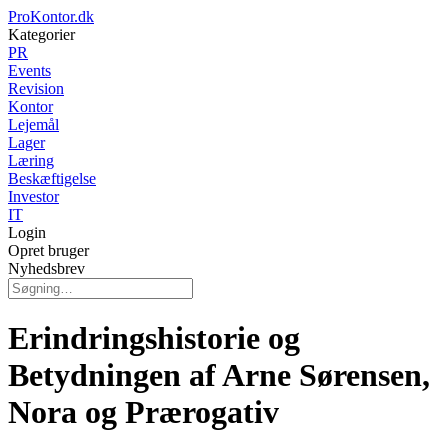
ProKontor.dk
Kategorier
PR
Events
Revision
Kontor
Lejemål
Lager
Læring
Beskæftigelse
Investor
IT
Login
Opret bruger
Nyhedsbrev
Erindringshistorie og
Betydningen af Arne Sørensen,
Nora og Prærogativ