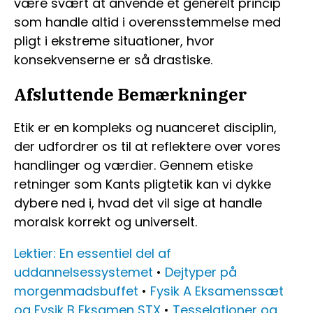
være svært at anvende et generelt princip
som handle altid i overensstemmelse med
pligt i ekstreme situationer, hvor
konsekvenserne er så drastiske.
Afsluttende Bemærkninger
Etik er en kompleks og nuanceret disciplin,
der udfordrer os til at reflektere over vores
handlinger og værdier. Gennem etiske
retninger som Kants pligtetik kan vi dykke
dybere ned i, hvad det vil sige at handle
moralsk korrekt og universelt.
Lektier: En essentiel del af
uddannelsessystemet
•
Dejtyper på
morgenmadsbuffet
•
Fysik A Eksamenssæt
og Fysik B Eksamen STX
•
Tesselationer og