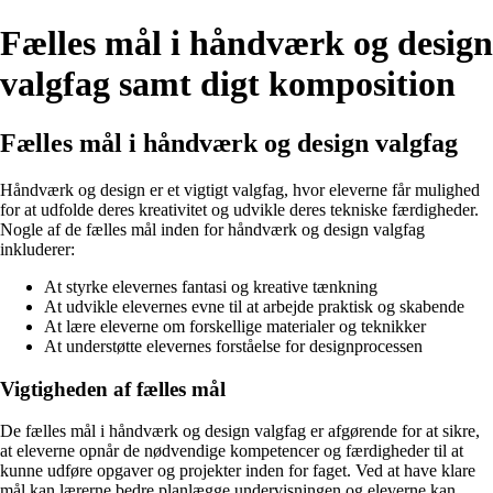
Fælles mål i håndværk og design
valgfag samt digt komposition
Fælles mål i håndværk og design valgfag
Håndværk og design er et vigtigt valgfag, hvor eleverne får mulighed
for at udfolde deres kreativitet og udvikle deres tekniske færdigheder.
Nogle af de fælles mål inden for håndværk og design valgfag
inkluderer:
At styrke elevernes fantasi og kreative tænkning
At udvikle elevernes evne til at arbejde praktisk og skabende
At lære eleverne om forskellige materialer og teknikker
At understøtte elevernes forståelse for designprocessen
Vigtigheden af fælles mål
De fælles mål i håndværk og design valgfag er afgørende for at sikre,
at eleverne opnår de nødvendige kompetencer og færdigheder til at
kunne udføre opgaver og projekter inden for faget. Ved at have klare
mål kan lærerne bedre planlægge undervisningen og eleverne kan