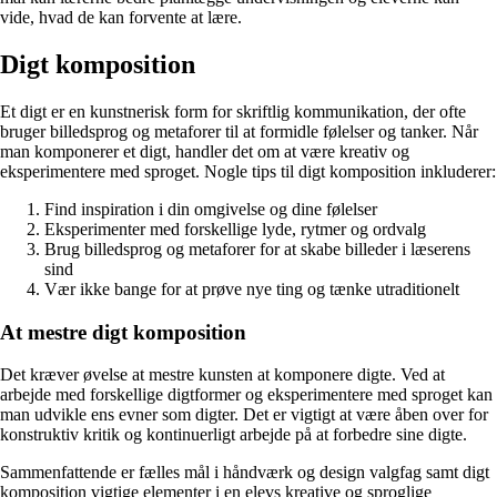
vide, hvad de kan forvente at lære.
Digt komposition
Et digt er en kunstnerisk form for skriftlig kommunikation, der ofte
bruger billedsprog og metaforer til at formidle følelser og tanker. Når
man komponerer et digt, handler det om at være kreativ og
eksperimentere med sproget. Nogle tips til digt komposition inkluderer:
Find inspiration i din omgivelse og dine følelser
Eksperimenter med forskellige lyde, rytmer og ordvalg
Brug billedsprog og metaforer for at skabe billeder i læserens
sind
Vær ikke bange for at prøve nye ting og tænke utraditionelt
At mestre digt komposition
Det kræver øvelse at mestre kunsten at komponere digte. Ved at
arbejde med forskellige digtformer og eksperimentere med sproget kan
man udvikle ens evner som digter. Det er vigtigt at være åben over for
konstruktiv kritik og kontinuerligt arbejde på at forbedre sine digte.
Sammenfattende er fælles mål i håndværk og design valgfag samt digt
komposition vigtige elementer i en elevs kreative og sproglige