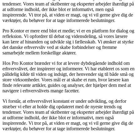
tendenser. Vores team af skribenter og eksperter arbejder ihærdigt på
at udforme indhold, der ikke blot er informativt, men også
inspirerende. Vi tror på, at viden er magt, og vi vil gerne give dig de
værktøjer, du behøver for at tage informerede beslutninger.
Pro Kontor er mere end blot et medie; vi er en platform for dialog og
refleksion. Vi opfordrer til debat og vidensdeling, så vores læsere
kan lære af hinanden og udvikle sig i fællesskab. Vi ønsker at styrke
det danske erhvervsliv ved at skabe forbindelser og fremme
samarbejde mellem forskellige aktører.
Hos Pro Kontor brænder vi for at levere dybdegående indhold om
erhvervslivet, der inspirerer og informerer. Vi har etableret os som en
pålidelig kilde til viden og indsigt, der henvender sig til både små og
store virksomheder. Vores mål er at skabe et rum, hvor læsere kan
finde relevante artikler, guides og analyser, der hjælper dem med at
navigere i erhvervslivets mange facetter.
Vi forstår, at erhvervslivet konstant er under udvikling, og derfor
stræber vi efter at holde dig opdateret med de nyeste trends og
tendenser. Vores team af skribenter og eksperter arbejder ihærdigt på
at udforme indhold, der ikke blot er informativt, men også
inspirerende. Vi tror på, at viden er magt, og vi vil gerne give dig de
værktøjer, du behøver for at tage informerede beslutninger.