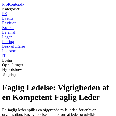
ProKontor.dk
Kategorier
PR
Events
Revision
Kontor
Lejemål
Lager
Læring
Beskæftigelse
Investor
IT
Login
Opret bruger
Nyhedsbrev
Faglig Ledelse: Vigtigheden af
en Kompetent Faglig Leder
En faglig leder spiller en afgørende rolle inden for enhver
organisation. Faglig ledelse handler om at lede og udvikle