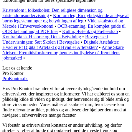
udfordringer inden for deres specifikke fagområde.
Kristendom i folkeskolen: Den religiøse dimension og
kristendomsundervisning
•
Kort om leg: En dybdegående analyse af
børns legestemninger og betydningen af leg
•
Videnskabsteori og
Metode i Erhvervsøkonomi
•
OCR-scanning: En komplet guide til
OCR-behandling af PDF-filer
•
Kultur, Æstetik og Fællesskab
•
Kontrafaktisk Historie og Dens Betydning
•
Bevægelse i
Undervisningen: Sæt Skolen i Bevægelse
•
Digitale Artefakter:
Hvad er Et Digitalt Artefakt og Hvad er Artefakter?
•
Anne Skare
Nielsen: Fremtidsforskeren og hendes indflydelse på fremtidens
jobmarked
•
Lær os at kende
Pro Kontor
ProKontor.dk
Hos Pro Kontor brænder vi for at levere dybdegående indhold om
erhvervslivet, der inspirerer og informerer. Vi har etableret os som en
pålidelig kilde til viden og indsigt, der henvender sig til både små og
store virksomheder. Vores mål er at skabe et rum, hvor læsere kan
finde relevante artikler, guides og analyser, der hjælper dem med at
navigere i erhvervslivets mange facetter.
Vi forstår, at erhvervslivet konstant er under udvikling, og derfor
stræber vi efter at holde dig opdateret med de nyeste trends og