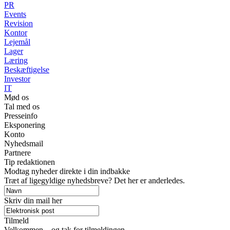
PR
Events
Revision
Kontor
Lejemål
Lager
Læring
Beskæftigelse
Investor
IT
Mød os
Tal med os
Presseinfo
Eksponering
Konto
Nyhedsmail
Partnere
Tip redaktionen
Modtag nyheder direkte i din indbakke
Træt af ligegyldige nyhedsbreve? Det her er anderledes.
Skriv din mail her
Tilmeld
Velkommen – og tak for tilmeldingen