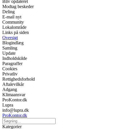
Bliv opdateret
Modtag beskeder
Deling
E-mail nyt
Community
Lokalområde
Links på siden
Oversigt
Blogindlæg
Samling
Update
Indholdskilde
Paragraffer
Cookies
Privatliv
Rettighedsforhold
Aftalevilkår
Adgang
Klimaansvar
ProKontor.dk
Lupra
info@lupra.dk
ProKontor.dk
Kategorier