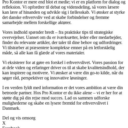
Pro Kontor er mere end blot et medie; vi er en platform for dialog og
refleksion. Vi opfordrer til debat og vidensdeling, så vores læsere
kan lære af hinanden og udvikle sig i fællesskab. Vi ønsker at styrke
det danske erhvervsliv ved at skabe forbindelser og fremme
samarbejde mellem forskellige aktører.
Vores indhold spænder bredt – fra praktiske tips til strategiske
overvejelser. Uanset om du er iværksætter, leder eller medarbejder,
finder du relevante artikler, der taler til dine behov og udfordringer.
Vi tilstræber at præsentere komplekse emner på en letforståelig
måde, så alle kan få glæde af vores materialer.
Vi eksisterer for at gøre en forskel i erhvervslivet. Vores passion for
at dele viden og erfaringer driver os til at skabe kvalitetsindhold, der
kan inspirere og motivere. Vi ønsker at være din go-to kilde, når du
søger råd, perspektiver og innovative løsninger.
I en verden fyldt med information er det vores ambition at være din
betroede partner. Hos Pro Kontor er du ikke alene – vi er her for at
støtte dig på din rejse mod succes. Lad os sammen udforske
mulighederne og skabe en lysere fremtid for erhvervslivet i
Danmark.
Del og vis omsorg
X