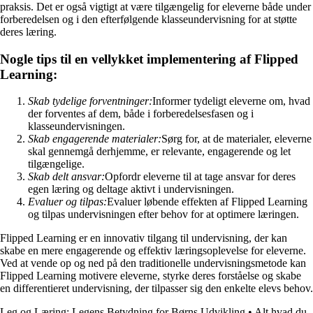
praksis. Det er også vigtigt at være tilgængelig for eleverne både under
forberedelsen og i den efterfølgende klasseundervisning for at støtte
deres læring.
Nogle tips til en vellykket implementering af Flipped
Learning:
Skab tydelige forventninger:
Informer tydeligt eleverne om, hvad
der forventes af dem, både i forberedelsesfasen og i
klasseundervisningen.
Skab engagerende materialer:
Sørg for, at de materialer, eleverne
skal gennemgå derhjemme, er relevante, engagerende og let
tilgængelige.
Skab delt ansvar:
Opfordr eleverne til at tage ansvar for deres
egen læring og deltage aktivt i undervisningen.
Evaluer og tilpas:
Evaluer løbende effekten af Flipped Learning
og tilpas undervisningen efter behov for at optimere læringen.
Flipped Learning er en innovativ tilgang til undervisning, der kan
skabe en mere engagerende og effektiv læringsoplevelse for eleverne.
Ved at vende op og ned på den traditionelle undervisningsmetode kan
Flipped Learning motivere eleverne, styrke deres forståelse og skabe
en differentieret undervisning, der tilpasser sig den enkelte elevs behov.
Leg og Læring: Legens Betydning for Børns Udvikling
•
Alt hvad du