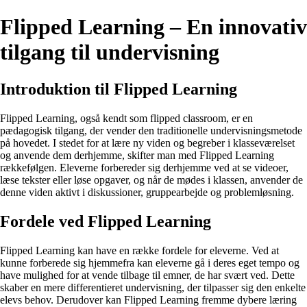
Flipped Learning – En innovativ
tilgang til undervisning
Introduktion til Flipped Learning
Flipped Learning, også kendt som flipped classroom, er en
pædagogisk tilgang, der vender den traditionelle undervisningsmetode
på hovedet. I stedet for at lære ny viden og begreber i klasseværelset
og anvende dem derhjemme, skifter man med Flipped Learning
rækkefølgen. Eleverne forbereder sig derhjemme ved at se videoer,
læse tekster eller løse opgaver, og når de mødes i klassen, anvender de
denne viden aktivt i diskussioner, gruppearbejde og problemløsning.
Fordele ved Flipped Learning
Flipped Learning kan have en række fordele for eleverne. Ved at
kunne forberede sig hjemmefra kan eleverne gå i deres eget tempo og
have mulighed for at vende tilbage til emner, de har svært ved. Dette
skaber en mere differentieret undervisning, der tilpasser sig den enkelte
elevs behov. Derudover kan Flipped Learning fremme dybere læring