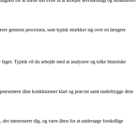
ighed for at træne din evne til at arbejde selvstændigt og struktureret
elærer gennem processen, som typisk strækker sig over en længere
faget. Typisk vil du arbejde med at analysere og tolke historiske
ne præsentere dine konklusioner klart og præcist samt underbygge dem
e, der interesserer dig, og være åben for at undersøge forskellige