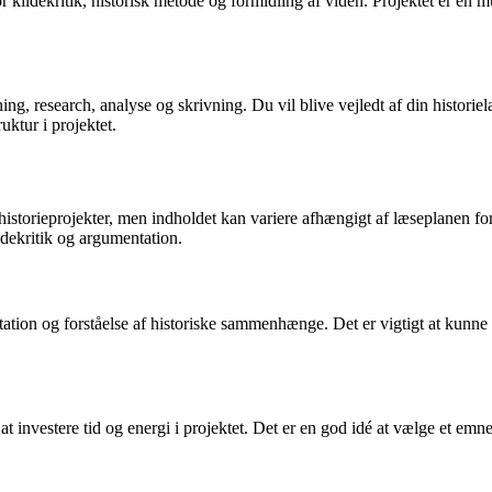
kildekritik, historisk metode og formidling af viden. Projektet er en mul
g, research, analyse og skrivning. Du vil blive vejledt af din histori
uktur i projektet.
storieprojekter, men indholdet kan variere afhængigt af læseplanen for 
dekritik og argumentation.
ntation og forståelse af historiske sammenhænge. Det er vigtigt at kun
at investere tid og energi i projektet. Det er en god idé at vælge et emn