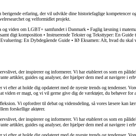
n berigende erfaring, der vil udvikle dine historiefaglige kompetencer o
 velresearchet og velformidlet projekt.
og viden om LGBT+ samfundet i Danmark
•
Faglig læsning i matema
 samt digt komposition
•
Instruerende Tekster og Teksttyper: En Guide 
 Evaluering: En Dybdegående Guide
•
IØ Eksamen: Alt, hvad du skal v
ivet, der inspirerer og informerer. Vi har etableret os som en pålidelig
ante artikler, guides og analyser, der hjælper dem med at navigere i erh
ber vi efter at holde dig opdateret med de nyeste trends og tendenser. Vo
 at viden er magt, og vi vil gerne give dig de værktøjer, du behøver for 
fleksion. Vi opfordrer til debat og vidensdeling, så vores læsere kan lær
lem forskellige aktører.
ivet, der inspirerer og informerer. Vi har etableret os som en pålidelig
ante artikler, guides og analyser, der hjælper dem med at navigere i erh
ber vi efter at holde dig opdateret med de nyeste trends og tendenser. Vo