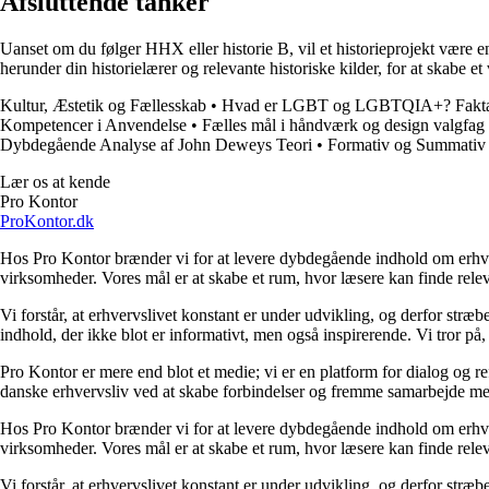
Afsluttende tanker
Uanset om du følger HHX eller historie B, vil et historieprojekt være e
herunder din historielærer og relevante historiske kilder, for at skabe et
Kultur, Æstetik og Fællesskab
•
Hvad er LGBT og LGBTQIA+? Fakta 
Kompetencer i Anvendelse
•
Fælles mål i håndværk og design valgfag
Dybdegående Analyse af John Deweys Teori
•
Formativ og Summativ
Lær os at kende
Pro Kontor
ProKontor.dk
Hos Pro Kontor brænder vi for at levere dybdegående indhold om erhvervsl
virksomheder. Vores mål er at skabe et rum, hvor læsere kan finde relev
Vi forstår, at erhvervslivet konstant er under udvikling, og derfor stræ
indhold, der ikke blot er informativt, men også inspirerende. Vi tror på,
Pro Kontor er mere end blot et medie; vi er en platform for dialog og re
danske erhvervsliv ved at skabe forbindelser og fremme samarbejde mel
Hos Pro Kontor brænder vi for at levere dybdegående indhold om erhvervsl
virksomheder. Vores mål er at skabe et rum, hvor læsere kan finde relev
Vi forstår, at erhvervslivet konstant er under udvikling, og derfor stræ