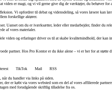
 at viden er magt, og vi vil gerne give dig de værktøjer, du behøver for 
fleksion. Vi opfordrer til debat og vidensdeling, så vores læsere kan lær
lem forskellige aktører.
ser. Uanset om du er iværksætter, leder eller medarbejder, finder du relev
de af vores materialer.
 dele viden og erfaringer driver os til at skabe kvalitetsindhold, der kan
troede partner. Hos Pro Kontor er du ikke alene – vi er her for at støt
terest
TikTok
Mail
RSS
 når du handler via links på siden.
ter, der er købt via vores websted som en del af vores affilierede partn
tagen med forudgående skriftlig tilladelse fra os.