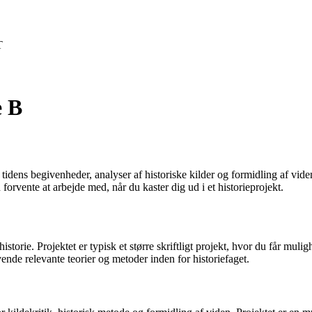
T
e B
tidens begivenheder, analyser af historiske kilder og formidling af viden 
 forvente at arbejde med, når du kaster dig ud i et historieprojekt.
istorie. Projektet er typisk et større skriftligt projekt, hvor du får mu
nvende relevante teorier og metoder inden for historiefaget.