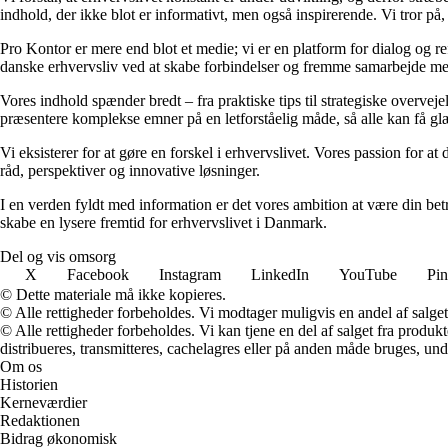
indhold, der ikke blot er informativt, men også inspirerende. Vi tror på,
Pro Kontor er mere end blot et medie; vi er en platform for dialog og re
danske erhvervsliv ved at skabe forbindelser og fremme samarbejde mel
Vores indhold spænder bredt – fra praktiske tips til strategiske overvejel
præsentere komplekse emner på en letforståelig måde, så alle kan få glæ
Vi eksisterer for at gøre en forskel i erhvervslivet. Vores passion for at
råd, perspektiver og innovative løsninger.
I en verden fyldt med information er det vores ambition at være din be
skabe en lysere fremtid for erhvervslivet i Danmark.
Del og vis omsorg
X
Facebook
Instagram
LinkedIn
YouTube
Pin
© Dette materiale må ikke kopieres.
© Alle rettigheder forbeholdes. Vi modtager muligvis en andel af salget,
© Alle rettigheder forbeholdes. Vi kan tjene en del af salget fra produk
distribueres, transmitteres, cachelagres eller på anden måde bruges, und
Om os
Historien
Kerneværdier
Redaktionen
Bidrag økonomisk