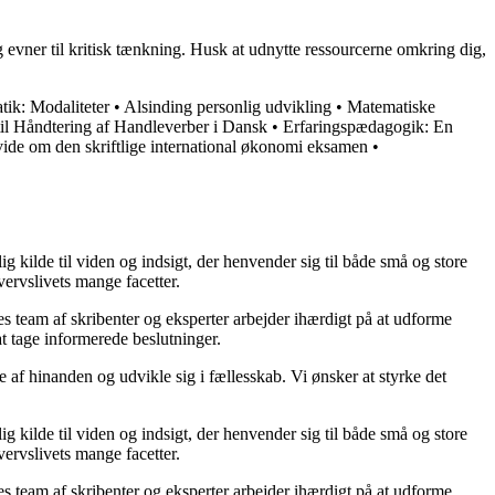
g evner til kritisk tænkning. Husk at udnytte ressourcerne omkring dig,
tik: Modaliteter
•
Alsinding personlig udvikling
•
Matematiske
til Håndtering af Handleverber i Dansk
•
Erfaringspædagogik: En
ide om den skriftlige international økonomi eksamen
•
 kilde til viden og indsigt, der henvender sig til både små og store
vervslivets mange facetter.
res team af skribenter og eksperter arbejder ihærdigt på at udforme
at tage informerede beslutninger.
e af hinanden og udvikle sig i fællesskab. Vi ønsker at styrke det
 kilde til viden og indsigt, der henvender sig til både små og store
vervslivets mange facetter.
res team af skribenter og eksperter arbejder ihærdigt på at udforme