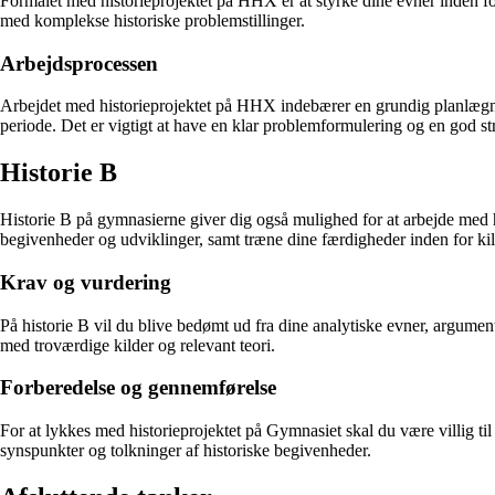
Formålet med historieprojektet på HHX er at styrke dine evner inden for 
med komplekse historiske problemstillinger.
Arbejdsprocessen
Arbejdet med historieprojektet på HHX indebærer en grundig planlægnin
periode. Det er vigtigt at have en klar problemformulering og en god str
Historie B
Historie B på gymnasierne giver dig også mulighed for at arbejde med hi
begivenheder og udviklinger, samt træne dine færdigheder inden for kil
Krav og vurdering
På historie B vil du blive bedømt ud fra dine analytiske evner, argume
med troværdige kilder og relevant teori.
Forberedelse og gennemførelse
For at lykkes med historieprojektet på Gymnasiet skal du være villig til 
synspunkter og tolkninger af historiske begivenheder.