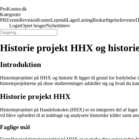
ProKontor.dk
Kategorier
PR
Events
Revision
Kontor
Lejemål
Lager
Læring
Beskæftigelse
Investor
I
Login
Opret bruger
Nyhedsbrev
Historie projekt HHX og histori
Introduktion
Historieprojekter på HHX og historie B ligger til grund for fordybelse i 
historieprojekterne på disse studieretninger adskiller sig og hvad du kan
Historie projekt HHX
Historieprojektet på Handelsskolen (HHX) er en integreret del af faget h
vil blive opfordret til at inddrage og analysere historiske kilder samt a
Faglige mål