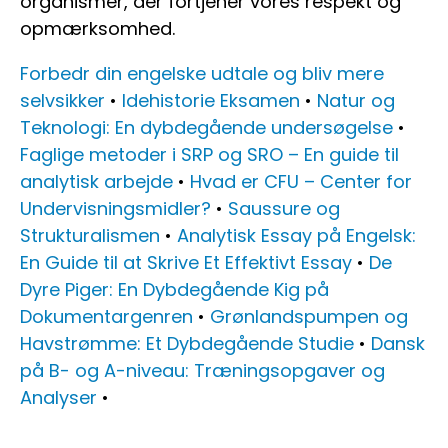
organismer, der fortjener vores respekt og
opmærksomhed.
Forbedr din engelske udtale og bliv mere
selvsikker
•
Idehistorie Eksamen
•
Natur og
Teknologi: En dybdegående undersøgelse
•
Faglige metoder i SRP og SRO – En guide til
analytisk arbejde
•
Hvad er CFU – Center for
Undervisningsmidler?
•
Saussure og
Strukturalismen
•
Analytisk Essay på Engelsk:
En Guide til at Skrive Et Effektivt Essay
•
De
Dyre Piger: En Dybdegående Kig på
Dokumentargenren
•
Grønlandspumpen og
Havstrømme: Et Dybdegående Studie
•
Dansk
på B- og A-niveau: Træningsopgaver og
Analyser
•