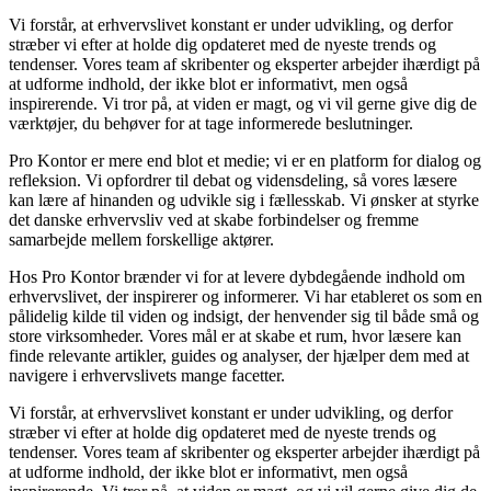
Vi forstår, at erhvervslivet konstant er under udvikling, og derfor
stræber vi efter at holde dig opdateret med de nyeste trends og
tendenser. Vores team af skribenter og eksperter arbejder ihærdigt på
at udforme indhold, der ikke blot er informativt, men også
inspirerende. Vi tror på, at viden er magt, og vi vil gerne give dig de
værktøjer, du behøver for at tage informerede beslutninger.
Pro Kontor er mere end blot et medie; vi er en platform for dialog og
refleksion. Vi opfordrer til debat og vidensdeling, så vores læsere
kan lære af hinanden og udvikle sig i fællesskab. Vi ønsker at styrke
det danske erhvervsliv ved at skabe forbindelser og fremme
samarbejde mellem forskellige aktører.
Hos Pro Kontor brænder vi for at levere dybdegående indhold om
erhvervslivet, der inspirerer og informerer. Vi har etableret os som en
pålidelig kilde til viden og indsigt, der henvender sig til både små og
store virksomheder. Vores mål er at skabe et rum, hvor læsere kan
finde relevante artikler, guides og analyser, der hjælper dem med at
navigere i erhvervslivets mange facetter.
Vi forstår, at erhvervslivet konstant er under udvikling, og derfor
stræber vi efter at holde dig opdateret med de nyeste trends og
tendenser. Vores team af skribenter og eksperter arbejder ihærdigt på
at udforme indhold, der ikke blot er informativt, men også