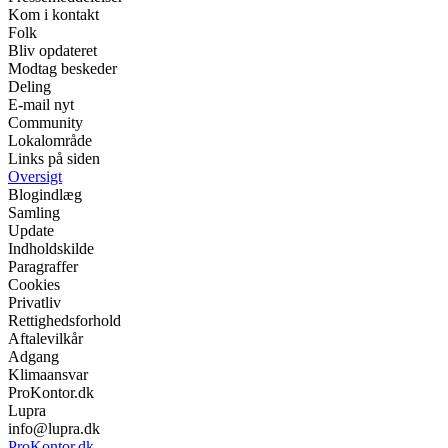
Kom i kontakt
Folk
Bliv opdateret
Modtag beskeder
Deling
E-mail nyt
Community
Lokalområde
Links på siden
Oversigt
Blogindlæg
Samling
Update
Indholdskilde
Paragraffer
Cookies
Privatliv
Rettighedsforhold
Aftalevilkår
Adgang
Klimaansvar
ProKontor.dk
Lupra
info@lupra.dk
ProKontor.dk