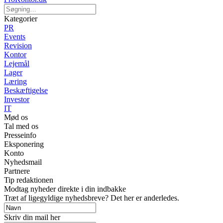
Kategorier
PR
Events
Revision
Kontor
Lejemål
Lager
Læring
Beskæftigelse
Investor
IT
Mød os
Tal med os
Presseinfo
Eksponering
Konto
Nyhedsmail
Partnere
Tip redaktionen
Modtag nyheder direkte i din indbakke
Træt af ligegyldige nyhedsbreve? Det her er anderledes.
Skriv din mail her