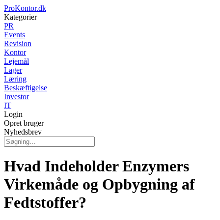
ProKontor.dk
Kategorier
PR
Events
Revision
Kontor
Lejemål
Lager
Læring
Beskæftigelse
Investor
IT
Login
Opret bruger
Nyhedsbrev
Hvad Indeholder Enzymers
Virkemåde og Opbygning af
Fedtstoffer?