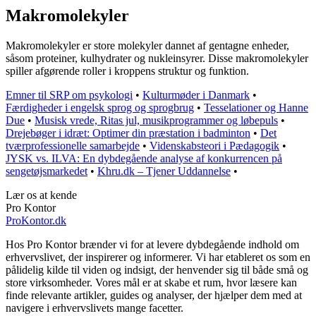
Makromolekyler
Makromolekyler er store molekyler dannet af gentagne enheder,
såsom proteiner, kulhydrater og nukleinsyrer. Disse makromolekyler
spiller afgørende roller i kroppens struktur og funktion.
Emner til SRP om psykologi
•
Kulturmøder i Danmark
•
Færdigheder i engelsk sprog og sprogbrug
•
Tesselationer og Hanne
Due
•
Musisk vrede, Ritas jul, musikprogrammer og løbepuls
•
Drejebøger i idræt: Optimer din præstation i badminton
•
Det
tværprofessionelle samarbejde
•
Videnskabsteori i Pædagogik
•
JYSK vs. ILVA: En dybdegående analyse af konkurrencen på
sengetøjsmarkedet
•
Khru.dk – Tjener Uddannelse
•
Lær os at kende
Pro Kontor
ProKontor.dk
Hos Pro Kontor brænder vi for at levere dybdegående indhold om
erhvervslivet, der inspirerer og informerer. Vi har etableret os som en
pålidelig kilde til viden og indsigt, der henvender sig til både små og
store virksomheder. Vores mål er at skabe et rum, hvor læsere kan
finde relevante artikler, guides og analyser, der hjælper dem med at
navigere i erhvervslivets mange facetter.