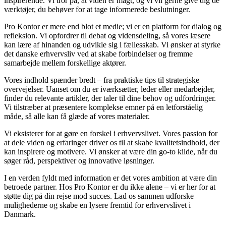
inspirerende. Vi tror på, at viden er magt, og vi vil gerne give dig de
værktøjer, du behøver for at tage informerede beslutninger.
Pro Kontor er mere end blot et medie; vi er en platform for dialog og
refleksion. Vi opfordrer til debat og vidensdeling, så vores læsere
kan lære af hinanden og udvikle sig i fællesskab. Vi ønsker at styrke
det danske erhvervsliv ved at skabe forbindelser og fremme
samarbejde mellem forskellige aktører.
Vores indhold spænder bredt – fra praktiske tips til strategiske
overvejelser. Uanset om du er iværksætter, leder eller medarbejder,
finder du relevante artikler, der taler til dine behov og udfordringer.
Vi tilstræber at præsentere komplekse emner på en letforståelig
måde, så alle kan få glæde af vores materialer.
Vi eksisterer for at gøre en forskel i erhvervslivet. Vores passion for
at dele viden og erfaringer driver os til at skabe kvalitetsindhold, der
kan inspirere og motivere. Vi ønsker at være din go-to kilde, når du
søger råd, perspektiver og innovative løsninger.
I en verden fyldt med information er det vores ambition at være din
betroede partner. Hos Pro Kontor er du ikke alene – vi er her for at
støtte dig på din rejse mod succes. Lad os sammen udforske
mulighederne og skabe en lysere fremtid for erhvervslivet i
Danmark.