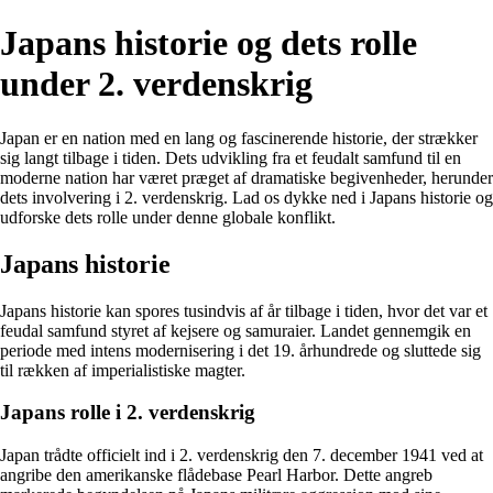
Japans historie og dets rolle
under 2. verdenskrig
Japan er en nation med en lang og fascinerende historie, der strækker
sig langt tilbage i tiden. Dets udvikling fra et feudalt samfund til en
moderne nation har været præget af dramatiske begivenheder, herunder
dets involvering i 2. verdenskrig. Lad os dykke ned i Japans historie og
udforske dets rolle under denne globale konflikt.
Japans historie
Japans historie kan spores tusindvis af år tilbage i tiden, hvor det var et
feudal samfund styret af kejsere og samuraier. Landet gennemgik en
periode med intens modernisering i det 19. århundrede og sluttede sig
til rækken af imperialistiske magter.
Japans rolle i 2. verdenskrig
Japan trådte officielt ind i 2. verdenskrig den 7. december 1941 ved at
angribe den amerikanske flådebase Pearl Harbor. Dette angreb