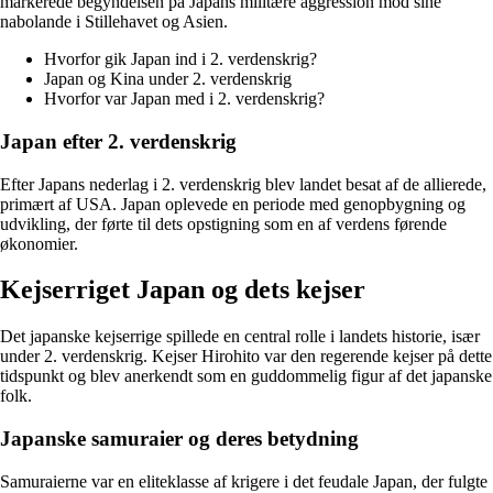
markerede begyndelsen på Japans militære aggression mod sine
nabolande i Stillehavet og Asien.
Hvorfor gik Japan ind i 2. verdenskrig?
Japan og Kina under 2. verdenskrig
Hvorfor var Japan med i 2. verdenskrig?
Japan efter 2. verdenskrig
Efter Japans nederlag i 2. verdenskrig blev landet besat af de allierede,
primært af USA. Japan oplevede en periode med genopbygning og
udvikling, der førte til dets opstigning som en af verdens førende
økonomier.
Kejserriget Japan og dets kejser
Det japanske kejserrige spillede en central rolle i landets historie, især
under 2. verdenskrig. Kejser Hirohito var den regerende kejser på dette
tidspunkt og blev anerkendt som en guddommelig figur af det japanske
folk.
Japanske samuraier og deres betydning
Samuraierne var en eliteklasse af krigere i det feudale Japan, der fulgte