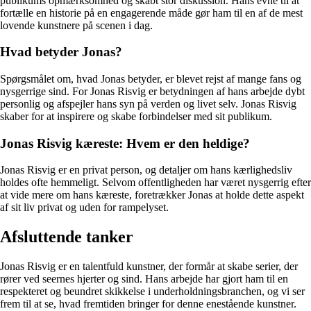
publikums opmærksomhed og skabt stor diskussion. Hans evne til at
fortælle en historie på en engagerende måde gør ham til en af de mest
lovende kunstnere på scenen i dag.
Hvad betyder Jonas?
Spørgsmålet om, hvad Jonas betyder, er blevet rejst af mange fans og
nysgerrige sind. For Jonas Risvig er betydningen af hans arbejde dybt
personlig og afspejler hans syn på verden og livet selv. Jonas Risvig
skaber for at inspirere og skabe forbindelser med sit publikum.
Jonas Risvig kæreste: Hvem er den heldige?
Jonas Risvig er en privat person, og detaljer om hans kærlighedsliv
holdes ofte hemmeligt. Selvom offentligheden har været nysgerrig efter
at vide mere om hans kæreste, foretrækker Jonas at holde dette aspekt
af sit liv privat og uden for rampelyset.
Afsluttende tanker
Jonas Risvig er en talentfuld kunstner, der formår at skabe serier, der
rører ved seernes hjerter og sind. Hans arbejde har gjort ham til en
respekteret og beundret skikkelse i underholdningsbranchen, og vi ser
frem til at se, hvad fremtiden bringer for denne enestående kunstner.