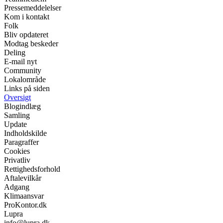
Pressemeddelelser
Kom i kontakt
Folk
Bliv opdateret
Modtag beskeder
Deling
E-mail nyt
Community
Lokalområde
Links på siden
Oversigt
Blogindlæg
Samling
Update
Indholdskilde
Paragraffer
Cookies
Privatliv
Rettighedsforhold
Aftalevilkår
Adgang
Klimaansvar
ProKontor.dk
Lupra
info@lupra.dk