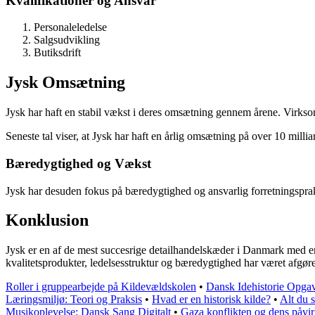
Kvalifikationer og Ansvar
Personaleledelse
Salgsudvikling
Butiksdrift
Jysk Omsætning
Jysk har haft en stabil vækst i deres omsætning gennem årene. Virksom
Seneste tal viser, at Jysk har haft en årlig omsætning på over 10 millia
Bæredygtighed og Vækst
Jysk har desuden fokus på bæredygtighed og ansvarlig forretningsprak
Konklusion
Jysk er en af de mest succesrige detailhandelskæder i Danmark med e
kvalitetsprodukter, ledelsesstruktur og bæredygtighed har været afgør
Roller i gruppearbejde på Kildevældskolen
•
Dansk Idehistorie Opga
Læringsmiljø: Teori og Praksis
•
Hvad er en historisk kilde?
•
Alt du 
Musikoplevelse: Dansk Sang Digitalt
•
Gaza konflikten og dens påvir