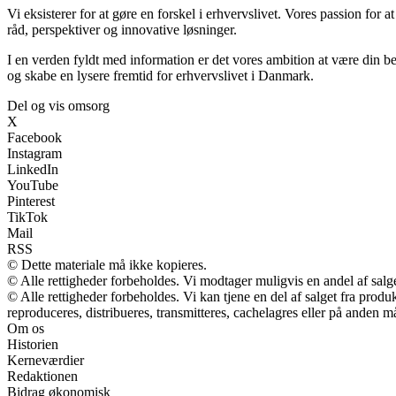
Vi eksisterer for at gøre en forskel i erhvervslivet. Vores passion for a
råd, perspektiver og innovative løsninger.
I en verden fyldt med information er det vores ambition at være din b
og skabe en lysere fremtid for erhvervslivet i Danmark.
Del og vis omsorg
X
Facebook
Instagram
LinkedIn
YouTube
Pinterest
TikTok
Mail
RSS
© Dette materiale må ikke kopieres.
© Alle rettigheder forbeholdes. Vi modtager muligvis en andel af salge
© Alle rettigheder forbeholdes. Vi kan tjene en del af salget fra prod
reproduceres, distribueres, transmitteres, cachelagres eller på anden m
Om os
Historien
Kerneværdier
Redaktionen
Bidrag økonomisk