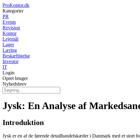
ProKontor.dk
Kategorier
PR
Events
Revision
Kontor
Lejemål
Lager
Læring
Beskæftigelse
Investor
IT
Login
Opret bruger
Nyhedsbrev
Jysk: En Analyse af Markedsan
Introduktion
Jysk er en af de førende detailhandelskæder i Danmark med et stort fo