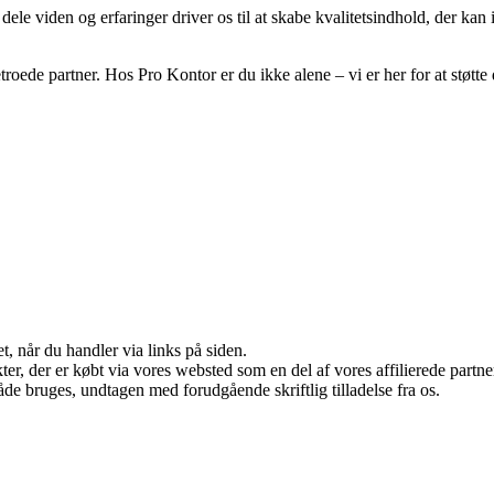
t dele viden og erfaringer driver os til at skabe kvalitetsindhold, der ka
etroede partner. Hos Pro Kontor er du ikke alene – vi er her for at stø
t, når du handler via links på siden.
ukter, der er købt via vores websted som en del af vores affilierede par
åde bruges, undtagen med forudgående skriftlig tilladelse fra os.