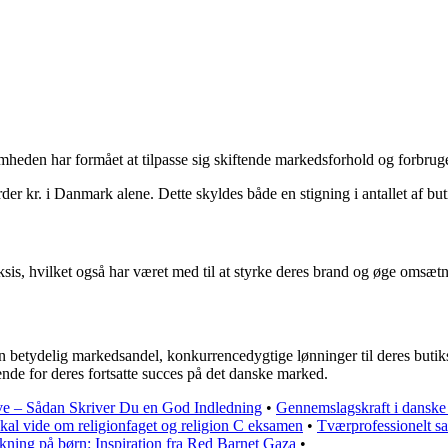
heden har formået at tilpasse sig skiftende markedsforhold og forbruge
rder kr. i Danmark alene. Dette skyldes både en stigning i antallet af but
sis, hvilket også har været med til at styrke deres brand og øge omsæt
n betydelig markedsandel, konkurrencedygtige lønninger til deres buti
ende for deres fortsatte succes på det danske marked.
ve – Sådan Skriver Du en God Indledning
•
Gennemslagskraft i danske
skal vide om religionfaget og religion C eksamen
•
Tværprofessionelt s
kning på børn: Inspiration fra Red Barnet Gaza
•