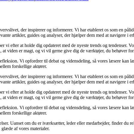
slivet, der inspirerer og informerer. Vi har etableret os som en pålidel
vante artikler, guides og analyser, der hjælper dem med at navigere i er
æber vi efter at holde dig opdateret med de nyeste trends og tendenser. V
å, at viden er magt, og vi vil gerne give dig de værktøjer, du behøver for
efleksion. Vi opfordrer til debat og vidensdeling, så vores læsere kan læ
llem forskellige aktører.
slivet, der inspirerer og informerer. Vi har etableret os som en pålidel
vante artikler, guides og analyser, der hjælper dem med at navigere i er
æber vi efter at holde dig opdateret med de nyeste trends og tendenser. V
å, at viden er magt, og vi vil gerne give dig de værktøjer, du behøver for
efleksion. Vi opfordrer til debat og vidensdeling, så vores læsere kan læ
llem forskellige aktører.
elser. Uanset om du er iværksætter, leder eller medarbejder, finder du rele
 glæde af vores materialer.