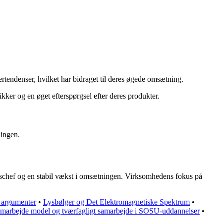
rtendenser, hvilket har bidraget til deres øgede omsætning.
ikker og en øget efterspørgsel efter deres produkter.
ningen.
kschef og en stabil vækst i omsætningen. Virksomhedens fokus på
 argumenter
•
Lysbølger og Det Elektromagnetiske Spektrum
•
amarbejde model og tværfagligt samarbejde i SOSU-uddannelser
•