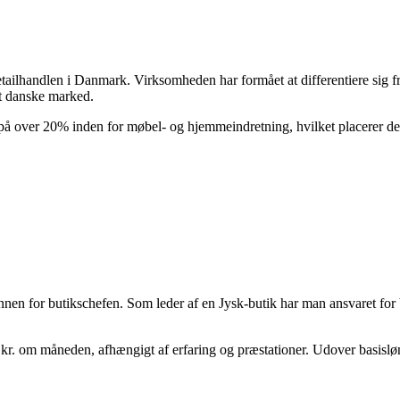
ilhandlen i Danmark. Virksomheden har formået at differentiere sig fra
et danske marked.
på over 20% inden for møbel- og hjemmeindretning, hvilket placerer de
lønnen for butikschefen. Som leder af en Jysk-butik har man ansvaret for
kr. om måneden, afhængigt af erfaring og præstationer. Udover basisløn