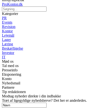
ProKontor.dk
Kategorier
PR
Events
Revision
Kontor
Lejemål
Lager
Læring
Beskæftigelse
Investor
IT
Mød os
Tal med os
Presseinfo
Eksponering
Konto
Nyhedsmail
Partnere
Tip redaktionen
Modtag nyheder direkte i din indbakke
Træt af ligegyldige nyhedsbreve? Det her er anderledes.