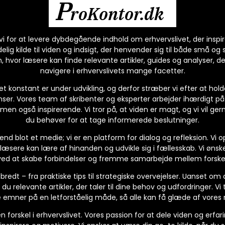
P
roKontor.dk
i for at levere dybdegående indhold om erhvervslivet, der inspire
elig kilde til viden og indsigt, der henvender sig til både små og
, hvor læsere kan finde relevante artikler, guides og analyser,
navigere i erhvervslivets mange facetter.
ivet konstant er under udvikling, og derfor stræber vi efter at h
ser. Vores team af skribenter og eksperter arbejder ihærdigt på
, men også inspirerende. Vi tror på, at viden er magt, og vi vil ger
du behøver for at tage informerede beslutninger.
nd blot et medie; vi er en platform for dialog og refleksion. Vi o
 læsere kan lære af hinanden og udvikle sig i fællesskab. Vi ønsk
 ved at skabe forbindelser og fremme samarbejde mellem forskell
edt – fra praktiske tips til strategiske overvejelser. Uanset om
 du relevante artikler, der taler til dine behov og udfordringer. V
emner på en letforståelig måde, så alle kan få glæde af vores 
en forskel i erhvervslivet. Vores passion for at dele viden og erfari