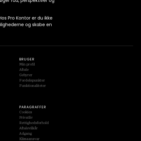
søger råd, perspektiver og
os Pro Kontor er du ikke
ulighederne og skabe en
BRUGER
Min profil
Aftale
Gebyrer
Fordelspunkter
Funktionaliteter
PARAGRAFFER
Cookies
Privatliv
Rettighedsforhold
Aftalevilkår
Adgang
Klimaansvar