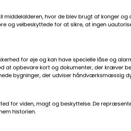
til middelalderen, hvor de blev brugt af konger og a
re og velbeskyttede for at sikre, at ingen uautori
kkerhed for øje og kan have specielle låse og alar
ted at opbevare kort og dokumenter, der kræver bes
nede bygninger, der udviser håndværksmæssig dy
ed for viden, magt og beskyttelse. De repræsenter
nem historien.