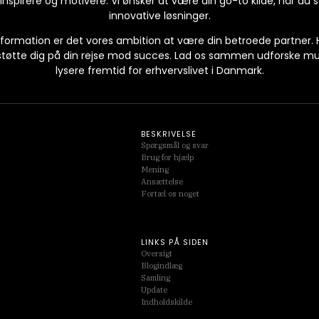
 inspirere og motivere. Vi ønsker at være din go-to kilde, når du 
innovative løsninger.
nformation er det vores ambition at være din betroede partner. H
at støtte dig på din rejse mod succes. Lad os sammen udforske m
lysere fremtid for erhvervslivet i Danmark.
BESKRIVELSE
Spørgsmål og svar
Brug for hjælp
Mening
Ansættelse
Fortæl os noget
LINKS PÅ SIDEN
Oversigt
Blogindlæg
Samling
Update
Indholdskilde