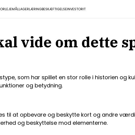
TOR
LEJEMÅL
LAGER
LÆRING
BESKÆFTIGELSE
INVESTOR
IT
skal vide om dette
ype, som har spillet en stor rolle i historien og k
 funktioner og betydning.
uges til at opbevare og beskytte kort og andre værd
rhed og beskyttelse mod elementerne.