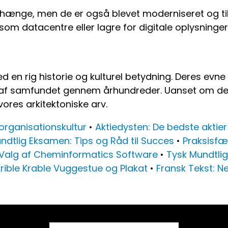
ænge, men de er også blevet moderniseret og tilp
om datacentre eller lagre for digitale oplysninger
en rig historie og kulturel betydning. Deres evne 
af samfundet gennem århundreder. Uanset om de bru
vores arkitektoniske arv.
rganisationskultur
•
Aktiedysten: De bedste aktier
ndtlig Eksamen: Tips og Råd til Succes
•
Praksisfæ
t Valg af Cheminformatics Software
•
Tysk Mundtlig
 Krible Krable Vuggestue og Plakat
•
Fransk Tekst: Ne