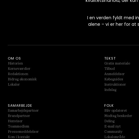
kvalitetsindhold, der kan
I en verden fyldt med i
alene – vi er her for 
OM OS
TEKST
Historien
Gratis materiale
Kerneværdier
Tilbud
Redaktionen
Anmeldelser
Bidrag økonomisk
Købeguides
Lokaler
Instruktioner
Indslag
SAMARBEJDE
FOLK
Samarbejdspartner
Bliv opdateret
Brandpartner
Modtag beskeder
Henviser
Deling
Teammedlem
E-mail nyt
Pressemeddelelser
Community
Kom i kontakt
Lokalområde