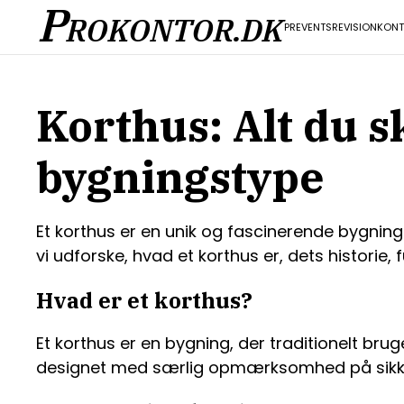
P
ROKONTOR.DK
PR
EVENTS
REVISION
KON
Korthus: Alt du 
bygningstype
Et korthus er en unik og fascinerende bygningst
vi udforske, hvad et korthus er, dets historie,
Hvad er et korthus?
Et korthus er en bygning, der traditionelt br
designet med særlig opmærksomhed på sikke