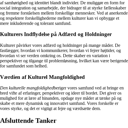
af samhørighed og identitet blandt individer. De muliggør en form for
social integration og samarbejde, der bidrager til at styrke fællesskaber
og fremme forståelsen mellem forskellige mennesker. Ved at anerkende
og respektere forskellighederne mellem kulturer kan vi opbygge et
mere inkluderende og tolerant samfund.
Kulturers Indflydelse på Adfærd og Holdninger
Kulturer påvirker vores adfærd og holdninger på mange måder. De
fastlægger, hvordan vi kommunikerer, hvordan vi fejrer højtider, og
hvordan vi ser verden omkring os. Dette skaber en variation i
perspektiver og tilgange til problemløsning, hvilket kan være berigende
for samfundet som helhed.
Værdien af Kulturel Mangfoldighed
Den kulturelle mangfoldighed
beriger vores samfund ved at bringe en
bred vifte af erfaringer, perspektiver og ideer til bordet. Det giver os
mulighed for at lære af hinanden, opdage nye måder at tænke på og
skabe et mere dynamisk og innovativt samfund. Vores forskelle er
vores styrke, og det er vigtigt at fejre og værdsætte dem.
Afsluttende Tanker