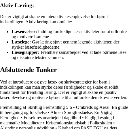
Aktiv Læring:
Det er vigtigt at skabe en interaktiv læseoplevelse for børn i
indskolingen. Aktiv læring kan omfatte:
Læseøvelser:
Inddrag forskellige læseaktiviteter for at udfordre
og motivere børnene.
Læselege:
Gør læring sjovt gennem legende aktiviteter, der
styrker læsefærdighederne.
Læsegrupper:
Fremhæv samarbejdet ved at lade børnene læse
og diskutere tekster sammen.
Afsluttende Tanker
Ved at introducere og øve læse- og skrivestrategier for børn i
indskolingen kan man styrke deres færdigheder og skabe et solidt
fundament for fremtidig læring. Det er vigtigt at skabe en positiv
læseoplevelse og motivere børnene til at udforske den skrevne verden.
Fremstilling af Skriftlig Fremstilling 5-6
•
Omkreds og Areal: En guide
til beregning og forståelse
•
Almen Sprogforståelse: En Vigtig
Færdighed
•
Forældresamarbejde i dagtilbud
•
Faglig læsning i
matematik: Modaliteter
•
Kristendomskundskab i Folkeskolen
•
Alsinding personlig udvikling
•
Klarhed om PASE FGU og dets