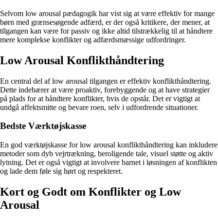
Selvom low arousal pædagogik har vist sig at være effektiv for mange
børn med grænsesøgende adfærd, er der også kritikere, der mener, at
tilgangen kan være for passiv og ikke altid tilstrækkelig til at håndtere
mere komplekse konflikter og adfærdsmæssige udfordringer.
Low Arousal Konflikthåndtering
En central del af low arousal tilgangen er effektiv konflikthåndtering.
Dette indebærer at være proaktiv, forebyggende og at have strategier
på plads for at håndtere konflikter, hvis de opstår. Det er vigtigt at
undgå affektsmitte og bevare roen, selv i udfordrende situationer.
Bedste Værktøjskasse
En god værktøjskasse for low arousal konflikthåndtering kan inkludere
metoder som dyb vejrtrækning, beroligende tale, visuel støtte og aktiv
lytning. Det er også vigtigt at involvere barnet i løsningen af konflikten
og lade dem føle sig hørt og respekteret.
Kort og Godt om Konflikter og Low
Arousal