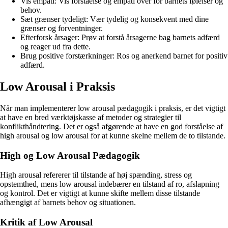
Vis empati: Vis forståelse og empati over for barnets følelser og
behov.
Sæt grænser tydeligt: Vær tydelig og konsekvent med dine
grænser og forventninger.
Efterforsk årsager: Prøv at forstå årsagerne bag barnets adfærd
og reager ud fra dette.
Brug positive forstærkninger: Ros og anerkend barnet for positiv
adfærd.
Low Arousal i Praksis
Når man implementerer low arousal pædagogik i praksis, er det vigtigt
at have en bred værktøjskasse af metoder og strategier til
konflikthåndtering. Det er også afgørende at have en god forståelse af
high arousal og low arousal for at kunne skelne mellem de to tilstande.
High og Low Arousal Pædagogik
High arousal refererer til tilstande af høj spænding, stress og
opstemthed, mens low arousal indebærer en tilstand af ro, afslapning
og kontrol. Det er vigtigt at kunne skifte mellem disse tilstande
afhængigt af barnets behov og situationen.
Kritik af Low Arousal