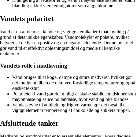
Emulgering af fedtstoffer og vand i mayonnaise skaber en stabil
blanding takket være emulgatorer som æggeblomme.
Vandets polaritet
Vand er en af de mest kendte og vigtige kemikalier i madlavning på
grund af dets unikke egenskaber. Vandmolekyler er polære, hvilket
betyder, at de har en positiv og en negativ ladet ende. Denne polaritet
gør vand til et effektivt opløsningsmiddel og medie til kemiske
reaktioner.
Vandets rolle i madlavning
Vand bruges til at koge, dampe og simre madvarer, hvilket gør
det muligt at tilberede dem ved forskellige temperaturer og opnå
ønsket tekstur.
Polariteten i vand gør det muligt at skabe stabile emulsioner som
mayonnaise og sauce hollandaise, hvor vand og olie blandes.
Vandets evne til at binde og frigive varme gør det også til et
vigtigt element i temperering af chokolade og sukkersirupper.
Afsluttende tanker
Madkemi og vandpolaritet er to essentielle elementer i vores daglige