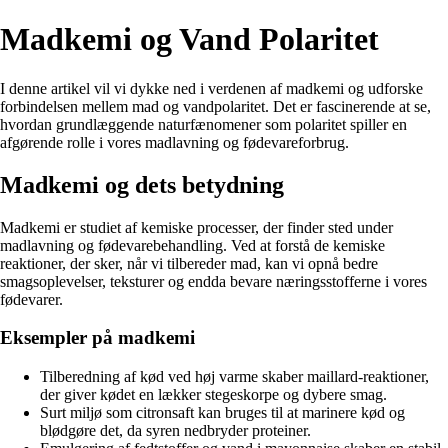
Madkemi og Vand Polaritet
I denne artikel vil vi dykke ned i verdenen af madkemi og udforske
forbindelsen mellem mad og vandpolaritet. Det er fascinerende at se,
hvordan grundlæggende naturfænomener som polaritet spiller en
afgørende rolle i vores madlavning og fødevareforbrug.
Madkemi og dets betydning
Madkemi er studiet af kemiske processer, der finder sted under
madlavning og fødevarebehandling. Ved at forstå de kemiske
reaktioner, der sker, når vi tilbereder mad, kan vi opnå bedre
smagsoplevelser, teksturer og endda bevare næringsstofferne i vores
fødevarer.
Eksempler på madkemi
Tilberedning af kød ved høj varme skaber maillard-reaktioner,
der giver kødet en lækker stegeskorpe og dybere smag.
Surt miljø som citronsaft kan bruges til at marinere kød og
blødgøre det, da syren nedbryder proteiner.