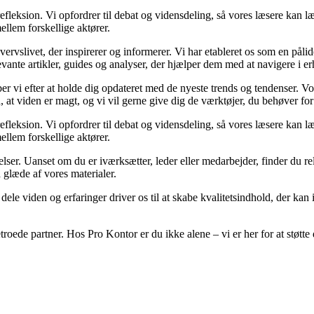
efleksion. Vi opfordrer til debat og vidensdeling, så vores læsere kan læ
llem forskellige aktører.
slivet, der inspirerer og informerer. Vi har etableret os som en pålidel
vante artikler, guides og analyser, der hjælper dem med at navigere i er
æber vi efter at holde dig opdateret med de nyeste trends og tendenser. V
å, at viden er magt, og vi vil gerne give dig de værktøjer, du behøver for
efleksion. Vi opfordrer til debat og vidensdeling, så vores læsere kan læ
llem forskellige aktører.
elser. Uanset om du er iværksætter, leder eller medarbejder, finder du rele
 glæde af vores materialer.
t dele viden og erfaringer driver os til at skabe kvalitetsindhold, der ka
etroede partner. Hos Pro Kontor er du ikke alene – vi er her for at stø