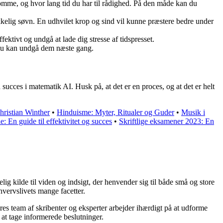
omme, og hvor lang tid du har til rådighed. På den måde kan du
ækkelig søvn. En udhvilet krop og sind vil kunne præstere bedre under
fektivt og undgå at lade dig stresse af tidspresset.
så du kan undgå dem næste gang.
ucces i matematik AI. Husk på, at det er en proces, og at det er helt
Christian Winther
•
Hinduisme: Myter, Ritualer og Guder
•
Musik i
e: En guide til effektivitet og succes
•
Skriftlige eksamener 2023: En
ig kilde til viden og indsigt, der henvender sig til både små og store
hvervslivets mange facetter.
ores team af skribenter og eksperter arbejder ihærdigt på at udforme
 at tage informerede beslutninger.