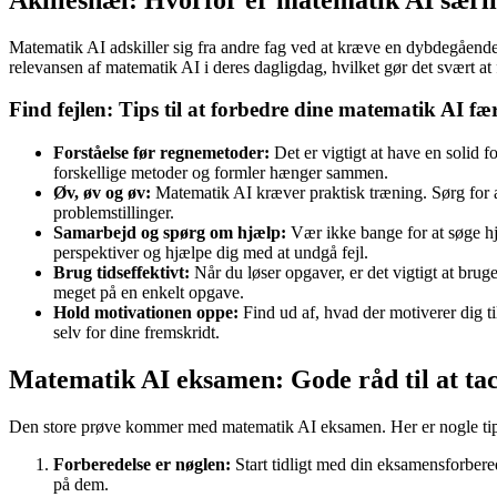
Matematik AI adskiller sig fra andre fag ved at kræve en dybdegående
relevansen af matematik AI i deres dagligdag, hvilket gør det svært a
Find fejlen: Tips til at forbedre dine matematik AI f
Forståelse før regnemetoder:
Det er vigtigt at have en solid f
forskellige metoder og formler hænger sammen.
Øv, øv og øv:
Matematik AI kræver praktisk træning. Sørg for at
problemstillinger.
Samarbejd og spørg om hjælp:
Vær ikke bange for at søge hj
perspektiver og hjælpe dig med at undgå fejl.
Brug tidseffektivt:
Når du løser opgaver, er det vigtigt at bruge
meget på en enkelt opgave.
Hold motivationen oppe:
Find ud af, hvad der motiverer dig ti
selv for dine fremskridt.
Matematik AI eksamen: Gode råd til at tac
Den store prøve kommer med matematik AI eksamen. Her er nogle tips t
Forberedelse er nøglen:
Start tidligt med din eksamensforbered
på dem.