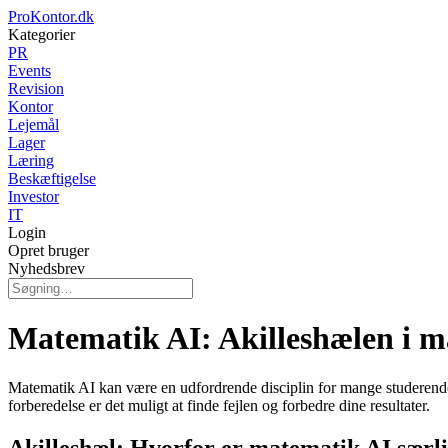
ProKontor.dk
Kategorier
PR
Events
Revision
Kontor
Lejemål
Lager
Læring
Beskæftigelse
Investor
IT
Login
Opret bruger
Nyhedsbrev
Matematik AI: Akilleshælen i 
Matematik AI kan være en udfordrende disciplin for mange studerende. 
forberedelse er det muligt at finde fejlen og forbedre dine resultater.
Akilleshæl: Hvorfor er matematik AI særl