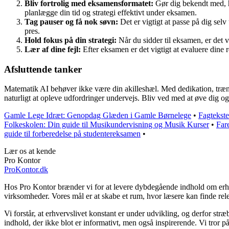
Bliv fortrolig med eksamensformatet:
Gør dig bekendt med, h
planlægge din tid og strategi effektivt under eksamen.
Tag pauser og få nok søvn:
Det er vigtigt at passe på dig sel
pres.
Hold fokus på din strategi:
Når du sidder til eksamen, er det vi
Lær af dine fejl:
Efter eksamen er det vigtigt at evaluere dine 
Afsluttende tanker
Matematik AI behøver ikke være din akilleshæl. Med dedikation, træning
naturligt at opleve udfordringer undervejs. Bliv ved med at øve dig og
Gamle Lege Idræt: Genopdag Glæden i Gamle Børnelege
•
Fagtekste
Folkeskolen: Din guide til Musikundervisning og Musik Kurser
•
Far
guide til forberedelse på studentereksamen
•
Lær os at kende
Pro Kontor
ProKontor.dk
Hos Pro Kontor brænder vi for at levere dybdegående indhold om erhverv
virksomheder. Vores mål er at skabe et rum, hvor læsere kan finde rele
Vi forstår, at erhvervslivet konstant er under udvikling, og derfor str
indhold, der ikke blot er informativt, men også inspirerende. Vi tror p