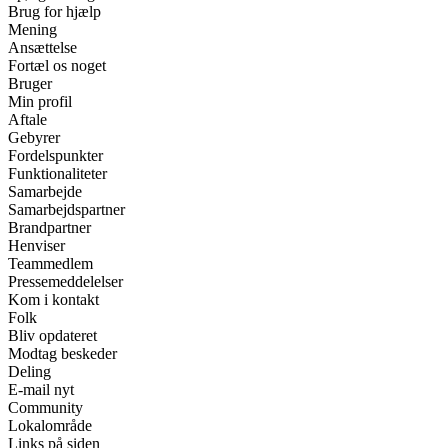
Brug for hjælp
Mening
Ansættelse
Fortæl os noget
Bruger
Min profil
Aftale
Gebyrer
Fordelspunkter
Funktionaliteter
Samarbejde
Samarbejdspartner
Brandpartner
Henviser
Teammedlem
Pressemeddelelser
Kom i kontakt
Folk
Bliv opdateret
Modtag beskeder
Deling
E-mail nyt
Community
Lokalområde
Links på siden