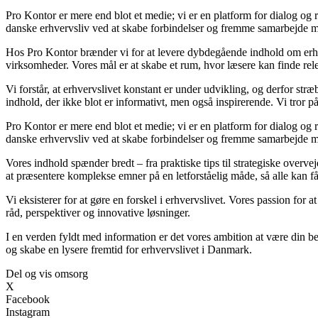
Pro Kontor er mere end blot et medie; vi er en platform for dialog og r
danske erhvervsliv ved at skabe forbindelser og fremme samarbejde me
Hos Pro Kontor brænder vi for at levere dybdegående indhold om erhverv
virksomheder. Vores mål er at skabe et rum, hvor læsere kan finde rele
Vi forstår, at erhvervslivet konstant er under udvikling, og derfor str
indhold, der ikke blot er informativt, men også inspirerende. Vi tror p
Pro Kontor er mere end blot et medie; vi er en platform for dialog og r
danske erhvervsliv ved at skabe forbindelser og fremme samarbejde me
Vores indhold spænder bredt – fra praktiske tips til strategiske overvej
at præsentere komplekse emner på en letforståelig måde, så alle kan få
Vi eksisterer for at gøre en forskel i erhvervslivet. Vores passion for a
råd, perspektiver og innovative løsninger.
I en verden fyldt med information er det vores ambition at være din b
og skabe en lysere fremtid for erhvervslivet i Danmark.
Del og vis omsorg
X
Facebook
Instagram