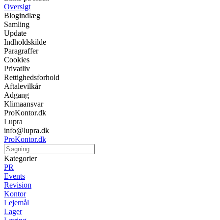
Oversigt
Blogindlæg
Samling
Update
Indholdskilde
Paragraffer
Cookies
Privatliv
Rettighedsforhold
Aftalevilkår
Adgang
Klimaansvar
ProKontor.dk
Lupra
info@lupra.dk
ProKontor.dk
Kategorier
PR
Events
Revision
Kontor
Lejemål
Lager