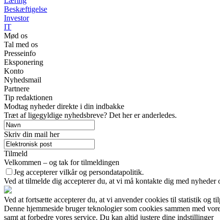
Læring
Beskæftigelse
Investor
IT
Mød os
Tal med os
Presseinfo
Eksponering
Konto
Nyhedsmail
Partnere
Tip redaktionen
Modtag nyheder direkte i din indbakke
Træt af ligegyldige nyhedsbreve? Det her er anderledes.
Skriv din mail her
Tilmeld
Velkommen – og tak for tilmeldingen
Jeg accepterer vilkår og persondatapolitik.
Ved at tilmelde dig accepterer du, at vi må kontakte dig med nyheder
Ved at fortsætte accepterer du, at vi anvender cookies til statistik og ti
Denne hjemmeside bruger teknologier som cookies sammen med vores sam
samt at forbedre vores service. Du kan altid justere dine indstillinger