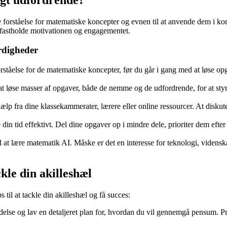
 forståelse for matematiske koncepter og evnen til at anvende dem i ko
t fastholde motivationen og engagementet.
ærdigheder
orståelse for de matematiske koncepter, før du går i gang med at løse opg
 løse masser af opgaver, både de nemme og de udfordrende, for at styrk
ælp fra dine klassekammerater, lærere eller online ressourcer. At disku
 din tid effektivt. Del dine opgaver op i mindre dele, prioriter dem efte
l at lære matematik AI. Måske er det en interesse for teknologi, videns
kle din akilleshæl
il at tackle din akilleshæl og få succes:
else og lav en detaljeret plan for, hvordan du vil gennemgå pensum. Pri