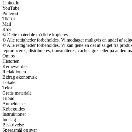
LinkedIn
YouTube
Pinterest
TikTok
Mail
RSS
© Dette materiale må ikke kopieres.
© Alle rettigheder forbeholdes. Vi modtager muligvis en andel af salge
© Alle rettigheder forbeholdes. Vi kan tjene en del af salget fra prod
reproduceres, distribueres, transmitteres, cachelagres eller på anden m
Om os
Historien
Kerneværdier
Redaktionen
Bidrag økonomisk
Lokaler
Tekst
Gratis materiale
Tilbud
Anmeldelser
Købeguides
Instruktioner
Indslag
Beskrivelse
Spørgsmål og svar