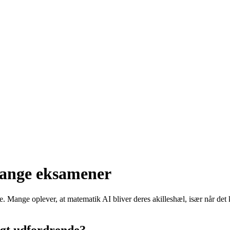
mange eksamener
Mange oplever, at matematik AI bliver deres akilleshæl, især når det k
igt udfordrende?