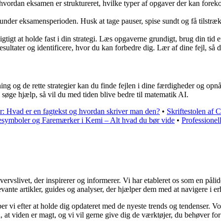
vordan eksamen er struktureret, hvilke typer af opgaver der kan forek
v under eksamensperioden. Husk at tage pauser, spise sundt og få tilstr
gtigt at holde fast i din strategi. Læs opgaverne grundigt, brug din tid ef
resultater og identificere, hvor du kan forbedre dig. Lær af dine fejl, 
 og de rette strategier kan du finde fejlen i dine færdigheder og opnå s
 søge hjælp, så vil du med tiden blive bedre til matematik AI.
r: Hvad er en fagtekst og hvordan skriver man den?
•
Skriftestolen af 
esymboler og Faremærker i Kemi – Alt hvad du bør vide
•
Professionell
slivet, der inspirerer og informerer. Vi har etableret os som en pålidel
vante artikler, guides og analyser, der hjælper dem med at navigere i er
æber vi efter at holde dig opdateret med de nyeste trends og tendenser. V
å, at viden er magt, og vi vil gerne give dig de værktøjer, du behøver for