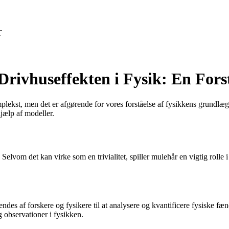
T
Drivhuseffekten i Fysik: En Fors
komplekst, men det er afgørende for vores forståelse af fysikkens grund
jælp af modeller.
elvom det kan virke som en trivialitet, spiller mulehår en vigtig rolle
endes af forskere og fysikere til at analysere og kvantificere fysiske f
g observationer i fysikken.