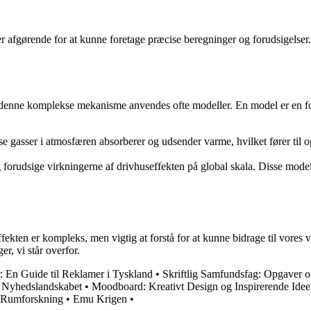
r afgørende for at kunne foretage præcise beregninger og forudsigelser.
e denne komplekse mekanisme anvendes ofte modeller. En model er en for
se gasser i atmosfæren absorberer og udsender varme, hvilket fører til 
forudsige virkningerne af drivhuseffekten på global skala. Disse modeller 
kten er kompleks, men vigtig at forstå for at kunne bidrage til vores
r, vi står overfor.
 En Guide til Reklamer i Tyskland
•
Skriftlig Samfundsfag: Opgaver 
f Nyhedslandskabet
•
Moodboard: Kreativt Design og Inspirerende Idee
 Rumforskning
•
Emu Krigen
•