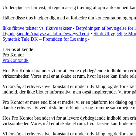
Undersøgelser har vist, at regelmæssig træning af opmærksomhed kan før
Håber disse tips hjælper dig med at forbedre din koncentration og o
Ikke fiktive tekster vs. fiktive tekster
•
Betydningen af bevægelse for 
Dybdegående Analyse af John Deweys Teori
•
Skab Uhyggelige Mon
Syntetisk Tale DK – Fremtiden for Læsning
•
Lær os at kende
Pro Kontor
ProKontor.dk
Hos Pro Kontor brænder vi for at levere dybdegående indhold om erhverv
virksomheder. Vores mål er at skabe et rum, hvor læsere kan finde rele
Vi forstår, at erhvervslivet konstant er under udvikling, og derfor str
indhold, der ikke blot er informativt, men også inspirerende. Vi tror p
Pro Kontor er mere end blot et medie; vi er en platform for dialog og r
danske erhvervsliv ved at skabe forbindelser og fremme samarbejde me
Hos Pro Kontor brænder vi for at levere dybdegående indhold om erhverv
virksomheder. Vores mål er at skabe et rum, hvor læsere kan finde rele
Vi forstår, at erhvervslivet konstant er under udvikling, og derfor str