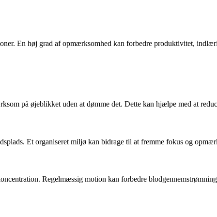
ner. En høj grad af opmærksomhed kan forbedre produktivitet, indlæring
mærksom på øjeblikket uden at dømme det. Dette kan hjælpe med at reduc
ejdsplads. Et organiseret miljø kan bidrage til at fremme fokus og opm
oncentration. Regelmæssig motion kan forbedre blodgennemstrømningen t