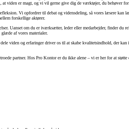
å, at viden er magt, og vi vil gerne give dig de værktøjer, du behøver for
efleksion. Vi opfordrer til debat og vidensdeling, så vores læsere kan læ
llem forskellige aktører.
elser. Uanset om du er iværksætter, leder eller medarbejder, finder du rele
 glæde af vores materialer.
t dele viden og erfaringer driver os til at skabe kvalitetsindhold, der ka
etroede partner. Hos Pro Kontor er du ikke alene – vi er her for at stø