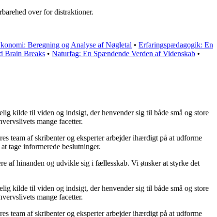
barehed over for distraktioner.
konomi: Beregning og Analyse af Nøgletal
•
Erfaringspædagogik: En
d Brain Breaks
•
Naturfag: En Spændende Verden af Videnskab
•
ig kilde til viden og indsigt, der henvender sig til både små og store
hvervslivets mange facetter.
ores team af skribenter og eksperter arbejder ihærdigt på at udforme
 at tage informerede beslutninger.
re af hinanden og udvikle sig i fællesskab. Vi ønsker at styrke det
ig kilde til viden og indsigt, der henvender sig til både små og store
hvervslivets mange facetter.
ores team af skribenter og eksperter arbejder ihærdigt på at udforme