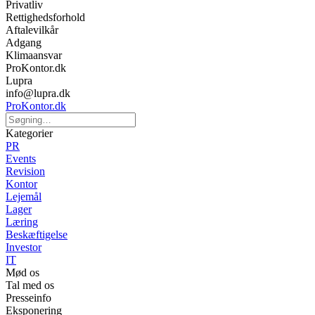
Privatliv
Rettighedsforhold
Aftalevilkår
Adgang
Klimaansvar
ProKontor.dk
Lupra
info@lupra.dk
ProKontor.dk
Kategorier
PR
Events
Revision
Kontor
Lejemål
Lager
Læring
Beskæftigelse
Investor
IT
Mød os
Tal med os
Presseinfo
Eksponering