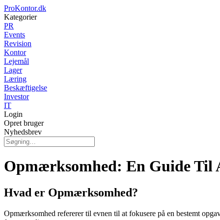
ProKontor.dk
Kategorier
PR
Events
Revision
Kontor
Lejemål
Lager
Læring
Beskæftigelse
Investor
IT
Login
Opret bruger
Nyhedsbrev
Opmærksomhed: En Guide Til A
Hvad er Opmærksomhed?
Opmærksomhed refererer til evnen til at fokusere på en bestemt opgave, 