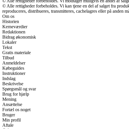
© Alle rettigheder forbeholdes. Vi modtager muligvis en andel af salge
© Alle rettigheder forbeholdes. Vi kan tjene en del af salget fra prod
reproduceres, distribueres, transmitteres, cachelagres eller på anden m
Om os
Historien
Kerneværdier
Redaktionen
Bidrag økonomisk
Lokaler
Tekst
Gratis materiale
Tilbud
Anmeldelser
Købeguides
Instruktioner
Indslag
Beskrivelse
Spørgsmål og svar
Brug for hjælp
Mening
Ansættelse
Fortæl os noget
Bruger
Min profil
Aftale