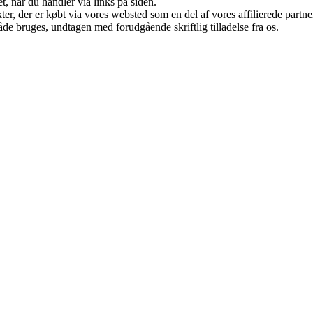
t, når du handler via links på siden.
ukter, der er købt via vores websted som en del af vores affilierede par
åde bruges, undtagen med forudgående skriftlig tilladelse fra os.