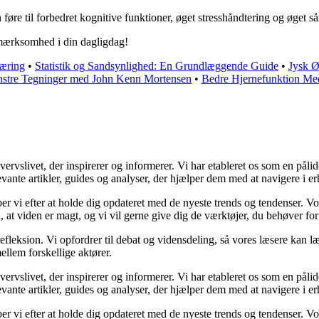
e til forbedret kognitive funktioner, øget stresshåndtering og øget sår
pmærksomhed i din dagligdag!
læring
•
Statistik og Sandsynlighed: En Grundlæggende Guide
•
Jysk Ø
stre Tegninger med John Kenn Mortensen
•
Bedre Hjernefunktion Me
slivet, der inspirerer og informerer. Vi har etableret os som en pålidel
vante artikler, guides og analyser, der hjælper dem med at navigere i er
æber vi efter at holde dig opdateret med de nyeste trends og tendenser. V
å, at viden er magt, og vi vil gerne give dig de værktøjer, du behøver for
efleksion. Vi opfordrer til debat og vidensdeling, så vores læsere kan læ
llem forskellige aktører.
slivet, der inspirerer og informerer. Vi har etableret os som en pålidel
vante artikler, guides og analyser, der hjælper dem med at navigere i er
æber vi efter at holde dig opdateret med de nyeste trends og tendenser. V