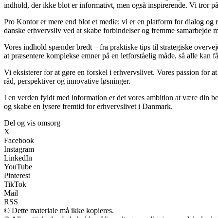
indhold, der ikke blot er informativt, men også inspirerende. Vi tror p
Pro Kontor er mere end blot et medie; vi er en platform for dialog og r
danske erhvervsliv ved at skabe forbindelser og fremme samarbejde me
Vores indhold spænder bredt – fra praktiske tips til strategiske overvej
at præsentere komplekse emner på en letforståelig måde, så alle kan få
Vi eksisterer for at gøre en forskel i erhvervslivet. Vores passion for a
råd, perspektiver og innovative løsninger.
I en verden fyldt med information er det vores ambition at være din b
og skabe en lysere fremtid for erhvervslivet i Danmark.
Del og vis omsorg
X
Facebook
Instagram
LinkedIn
YouTube
Pinterest
TikTok
Mail
RSS
© Dette materiale må ikke kopieres.