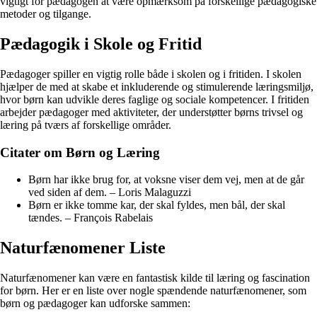
vigtigt for pædagogen at være opmærksom på forskellige pædagogiske
metoder og tilgange.
Pædagogik i Skole og Fritid
Pædagoger spiller en vigtig rolle både i skolen og i fritiden. I skolen
hjælper de med at skabe et inkluderende og stimulerende læringsmiljø,
hvor børn kan udvikle deres faglige og sociale kompetencer. I fritiden
arbejder pædagoger med aktiviteter, der understøtter børns trivsel og
læring på tværs af forskellige områder.
Citater om Børn og Læring
Børn har ikke brug for, at voksne viser dem vej, men at de går
ved siden af dem. – Loris Malaguzzi
Børn er ikke tomme kar, der skal fyldes, men bål, der skal
tændes. – François Rabelais
Naturfænomener Liste
Naturfænomener kan være en fantastisk kilde til læring og fascination
for børn. Her er en liste over nogle spændende naturfænomener, som
børn og pædagoger kan udforske sammen: