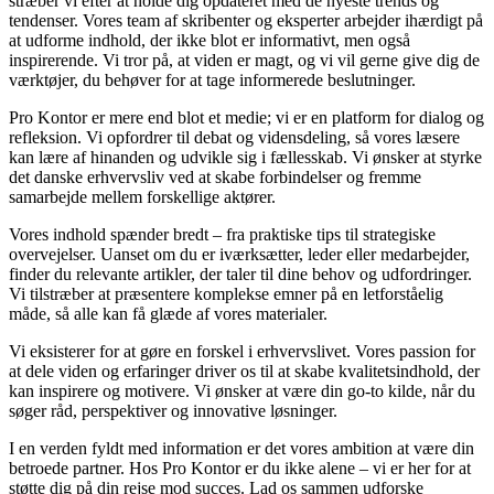
stræber vi efter at holde dig opdateret med de nyeste trends og
tendenser. Vores team af skribenter og eksperter arbejder ihærdigt på
at udforme indhold, der ikke blot er informativt, men også
inspirerende. Vi tror på, at viden er magt, og vi vil gerne give dig de
værktøjer, du behøver for at tage informerede beslutninger.
Pro Kontor er mere end blot et medie; vi er en platform for dialog og
refleksion. Vi opfordrer til debat og vidensdeling, så vores læsere
kan lære af hinanden og udvikle sig i fællesskab. Vi ønsker at styrke
det danske erhvervsliv ved at skabe forbindelser og fremme
samarbejde mellem forskellige aktører.
Vores indhold spænder bredt – fra praktiske tips til strategiske
overvejelser. Uanset om du er iværksætter, leder eller medarbejder,
finder du relevante artikler, der taler til dine behov og udfordringer.
Vi tilstræber at præsentere komplekse emner på en letforståelig
måde, så alle kan få glæde af vores materialer.
Vi eksisterer for at gøre en forskel i erhvervslivet. Vores passion for
at dele viden og erfaringer driver os til at skabe kvalitetsindhold, der
kan inspirere og motivere. Vi ønsker at være din go-to kilde, når du
søger råd, perspektiver og innovative løsninger.
I en verden fyldt med information er det vores ambition at være din
betroede partner. Hos Pro Kontor er du ikke alene – vi er her for at
støtte dig på din rejse mod succes. Lad os sammen udforske