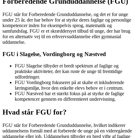
Forberedende Grunduddannelse (FGU)
FGU står for Forberedende Grunduddannelse, og det er for unge
under 25 år, der har behov for at styrke deres faglige og personlige
kompetencer inden for eksempelvis sprog, matematik og
samfundsfag. FGU er et skræddersyet tilbud til unge, der har brug
for en alternativ vej til en erhvervsuddannelse eller gymnasial
uddannelse.
FGU i Slagelse, Vordingborg og Næstved
FGU Slagelse tilbyder et bredt spektrum af faglige og
praktiske aktiviteter, der kan ruste de unge til fremtidige
udfordringer.
FGU Vordingborg fokuserer på at skabe et inkluderende
læringsmiljø, hvor den enkelte elevs behov er i centrum.
FGU Næstved har et stærkt fokus på at styrke de faglige
kompetencer gennem en differentieret undervisning.
Hvad står FGU for?
FGU står for Forberedende Grunduddannelse, hvilket indikerer
uddannelsens formål med at forberede de unge på en videregående
uddannelse eller job. Uddannelsen tilbyder en bred vifte af faglige