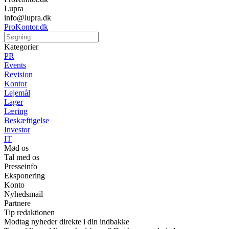
Lupra
info@lupra.dk
ProKontor.dk
Kategorier
PR
Events
Revision
Kontor
Lejemål
Lager
Læring
Beskæftigelse
Investor
IT
Mød os
Tal med os
Presseinfo
Eksponering
Konto
Nyhedsmail
Partnere
Tip redaktionen
Modtag nyheder direkte i din indbakke