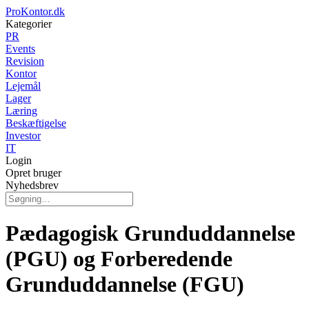
ProKontor.dk
Kategorier
PR
Events
Revision
Kontor
Lejemål
Lager
Læring
Beskæftigelse
Investor
IT
Login
Opret bruger
Nyhedsbrev
Pædagogisk Grunduddannelse
(PGU) og Forberedende
Grunduddannelse (FGU)