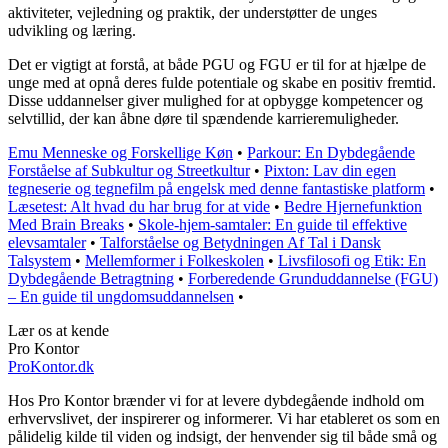
aktiviteter, vejledning og praktik, der understøtter de unges
udvikling og læring.
Det er vigtigt at forstå, at både PGU og FGU er til for at hjælpe de
unge med at opnå deres fulde potentiale og skabe en positiv fremtid.
Disse uddannelser giver mulighed for at opbygge kompetencer og
selvtillid, der kan åbne døre til spændende karrieremuligheder.
Emu Menneske og Forskellige Køn
•
Parkour: En Dybdegående
Forståelse af Subkultur og Streetkultur
•
Pixton: Lav din egen
tegneserie og tegnefilm på engelsk med denne fantastiske platform
•
Læsetest: Alt hvad du har brug for at vide
•
Bedre Hjernefunktion
Med Brain Breaks
•
Skole-hjem-samtaler: En guide til effektive
elevsamtaler
•
Talforståelse og Betydningen Af Tal i Dansk
Talsystem
•
Mellemformer i Folkeskolen
•
Livsfilosofi og Etik: En
Dybdegående Betragtning
•
Forberedende Grunduddannelse (FGU)
– En guide til ungdomsuddannelsen
•
Lær os at kende
Pro Kontor
ProKontor.dk
Hos Pro Kontor brænder vi for at levere dybdegående indhold om
erhvervslivet, der inspirerer og informerer. Vi har etableret os som en
pålidelig kilde til viden og indsigt, der henvender sig til både små og