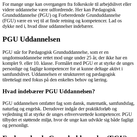
For mange unge kan overgangen fra folkeskole til arbejdslivet eller
videre uddannelse være udfordrende. Her kan Pædagogisk
Grunduddannelse (PGU) og Forberedende Grunduddannelse
(FGU) være en vej til at finde retning og kompetencer. Lad os
dykke ned i, hvad disse uddannelser indebærer.
PGU Uddannelsen
PGU står for Pædagogisk Grunduddannelse, som er en
ungdomsuddannelse rettet mod unge under 25 år, der ikke har en
komplet 9. eller 10. klasse. Formålet med PGU er at styrke de unges
personlige og faglige kompetencer for at kunne deltage aktivt i
samfundslivet. Uddannelsen er struktureret og pædagogisk
tilrettelagt med fokus på den enkeltes behov og læring.
Hvad indebærer PGU Uddannelsen?
PGU uddannelsen omfatter fag som dansk, matematik, samfundsfag,
naturfag og engelsk. Derudover indgår der praktikforløb og
vejledning til at styrke de unges erhvervsrettede kompetencer. PGU
tilbyder et støttende miljø, hvor de unge kan udvikle sig både fagligt
og personligt.