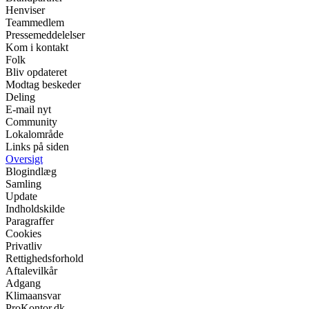
Henviser
Teammedlem
Pressemeddelelser
Kom i kontakt
Folk
Bliv opdateret
Modtag beskeder
Deling
E-mail nyt
Community
Lokalområde
Links på siden
Oversigt
Blogindlæg
Samling
Update
Indholdskilde
Paragraffer
Cookies
Privatliv
Rettighedsforhold
Aftalevilkår
Adgang
Klimaansvar
ProKontor.dk