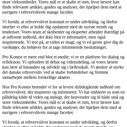
store virksomheder. Vores mål er at skabe et rum, hvor læsere kan
finde relevante artikler, guides og analyser, der hjælper dem med at
navigere i erhvervslivets mange facetter.
Vi forstår, at erhvervslivet konstant er under udvikling, og derfor
stræber vi efter at holde dig opdateret med de nyeste trends og
tendenser. Vores team af skribenter og eksperter arbejder ihærdigt på
at udforme indhold, der ikke blot er informativt, men også
inspirerende. Vi tror på, at viden er magt, og vi vil gerne give dig de
værktøjer, du behøver for at tage informerede beslutninger.
Pro Kontor er mere end blot et medie; vi er en platform for dialog og
refleksion. Vi opfordrer til debat og vidensdeling, så vores læsere
kan lære af hinanden og udvikle sig i fællesskab. Vi ønsker at styrke
det danske erhvervsliv ved at skabe forbindelser og fremme
samarbejde mellem forskellige aktører.
Hos Pro Kontor brænder vi for at levere dybdegående indhold om
erhvervslivet, der inspirerer og informerer. Vi har etableret os som en
pålidelig kilde til viden og indsigt, der henvender sig til både små og
store virksomheder. Vores mål er at skabe et rum, hvor læsere kan
finde relevante artikler, guides og analyser, der hjælper dem med at
navigere i erhvervslivets mange facetter.
Vi forstår, at erhvervslivet konstant er under udvikling, og derfor