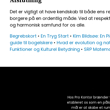
Det er vigtigt at have kendskab til både ens 
borgere på en ordentlig måde. Ved at respekt
og harmonisk samfund for os alle.
Begrebskort
•
En Tryg Start
•
Kim Bildsøe: En P
guide til bogelskere
•
Hvad er evolution og nat
Funktioner og Kulturel Betydning
•
SRP Matemat
Hos Pro Kontor brænder v
etableret os som en pålid
mål er at skabe et rum