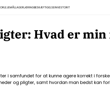
TOR
LEJEMÅL
LAGER
LÆRING
BESKÆFTIGELSE
INVESTOR
IT
igter: Hvad er min 
ter i samfundet for at kunne agere korrekt i forskelli
eder og pligter, samt hvordan man bedst kan forh