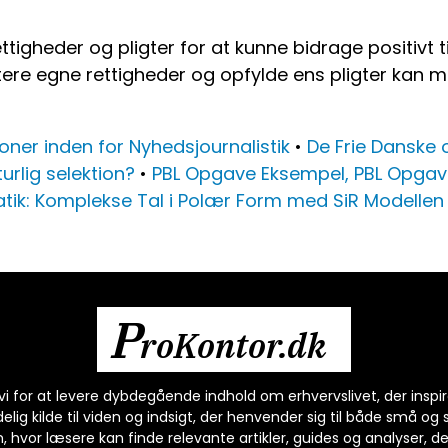
rettigheder og pligter for at kunne bidrage positi
ere egne rettigheder og opfylde ens pligter kan 
ioner inden for Nyhedsjournalistik
•
De Frie Danske 
urlig selektion?
•
PBL Opgave Eksempel, PBL Opgave
ik: Komplekse Tal i Polær Form med SiR Modellen
P
roKontor.dk
i for at levere dybdegående indhold om erhvervslivet, der inspire
elig kilde til viden og indsigt, der henvender sig til både små og
, hvor læsere kan finde relevante artikler, guides og analyser,