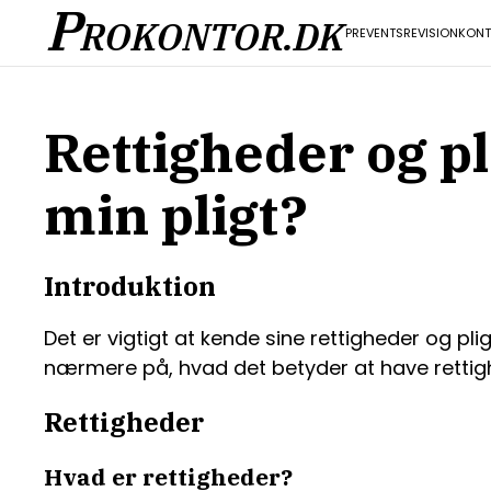
P
ROKONTOR.DK
PR
EVENTS
REVISION
KON
Rettigheder og pl
min pligt?
Introduktion
Det er vigtigt at kende sine rettigheder og plig
nærmere på, hvad det betyder at have rettigh
Rettigheder
Hvad er rettigheder?