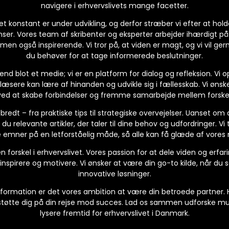
navigere i erhvervslivets mange facetter.
ivet konstant er under udvikling, og derfor stræber vi efter at h
ser. Vores team af skribenter og eksperter arbejder ihærdigt på
, men også inspirerende. Vi tror på, at viden er magt, og vi vil ger
du behøver for at tage informerede beslutninger.
nd blot et medie; vi er en platform for dialog og refleksion. Vi o
 læsere kan lære af hinanden og udvikle sig i fællesskab. Vi ønsk
 ved at skabe forbindelser og fremme samarbejde mellem forskell
edt – fra praktiske tips til strategiske overvejelser. Uanset om
 du relevante artikler, der taler til dine behov og udfordringer. V
emner på en letforståelig måde, så alle kan få glæde af vores 
en forskel i erhvervslivet. Vores passion for at dele viden og erfari
 inspirere og motivere. Vi ønsker at være din go-to kilde, når du 
innovative løsninger.
nformation er det vores ambition at være din betroede partner. H
at støtte dig på din rejse mod succes. Lad os sammen udforske m
lysere fremtid for erhvervslivet i Danmark.