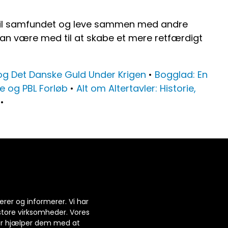
vt til samfundet og leve sammen med andre
man være med til at skabe et mere retfærdigt
og Det Danske Guld Under Krigen
•
Bogglad: En
 og PBL Forløb
•
Alt om Altertavler: Historie,
•
rer og informerer. Vi har
 store virksomheder. Vores
 der hjælper dem med at