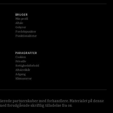
BRUGER
Min profil
Aftale
Gebyrer
Fordelspunkter
Funktionaliteter
PARAGRAFFER
Cookies
Privatliv
Rettighedsforhold
Aftalevilkår
Adgang
Klimaansvar
affilierede partnerskaber med forhandlere. Materialet på denne
d forudgående skriftlig tilladelse fra os.