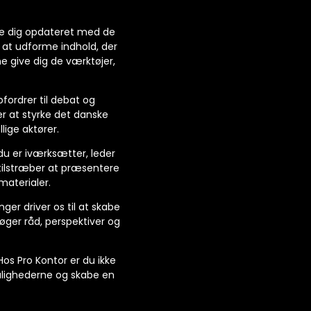
olde dig opdateret med de
 at udforme indhold, der
ne give dig de værktøjer,
pfordrer til debat og
er at styrke det danske
ige aktører.
 du er iværksætter, leder
i tilstræber at præsentere
materialer.
nger driver os til at skabe
søger råd, perspektiver og
os Pro Kontor er du ikke
ulighederne og skabe en