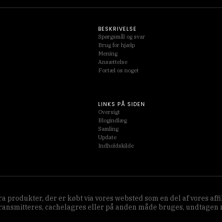
BESKRIVELSE
Spørgsmål og svar
Brug for hjælp
Mening
Ansættelse
Fortæl os noget
LINKS PÅ SIDEN
Oversigt
Blogindlæg
Samling
Update
Indholdskilde
 fra produkter, der er købt via vores websted som en del af vores 
transmitteres, cachelagres eller på anden måde bruges, undtagen me