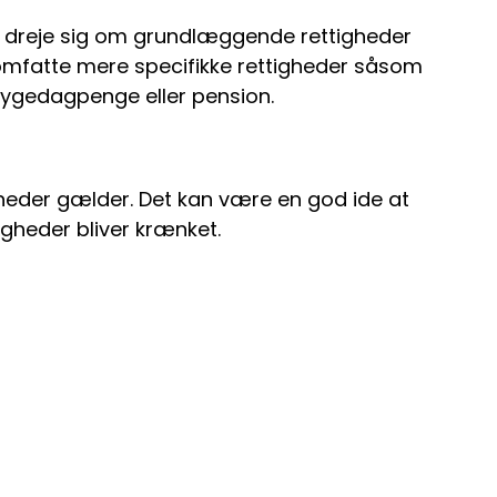
kan dreje sig om grundlæggende rettigheder
så omfatte mere specifikke rettigheder såsom
m sygedagpenge eller pension.
igheder gælder. Det kan være en god ide at
tigheder bliver krænket.