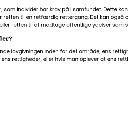
ier, som individer har krav på i samfundet. Dette 
eller retten til en retfærdig rettergang. Det kan og
de eller retten til at modtage offentlige ydelser so
der?
t kende lovgivningen inden for det område, ens rett
m ens rettigheder, eller hvis man oplever at ens ret