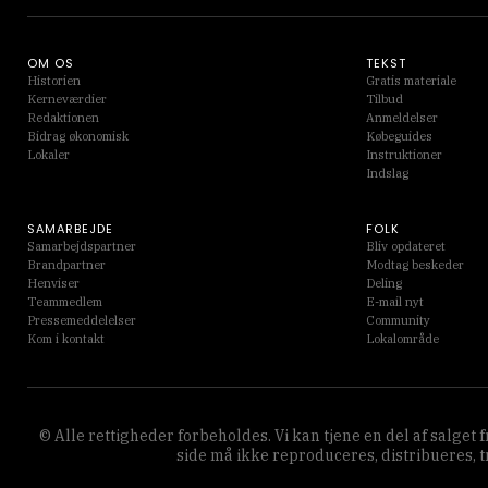
OM OS
TEKST
Historien
Gratis materiale
Kerneværdier
Tilbud
Redaktionen
Anmeldelser
Bidrag økonomisk
Købeguides
Lokaler
Instruktioner
Indslag
SAMARBEJDE
FOLK
Samarbejdspartner
Bliv opdateret
Brandpartner
Modtag beskeder
Henviser
Deling
Teammedlem
E-mail nyt
Pressemeddelelser
Community
Kom i kontakt
Lokalområde
© Alle rettigheder forbeholdes. Vi kan tjene en del af salget
side må ikke reproduceres, distribueres, 