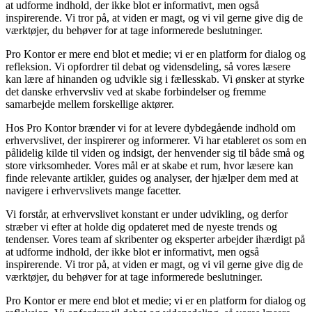
at udforme indhold, der ikke blot er informativt, men også
inspirerende. Vi tror på, at viden er magt, og vi vil gerne give dig de
værktøjer, du behøver for at tage informerede beslutninger.
Pro Kontor er mere end blot et medie; vi er en platform for dialog og
refleksion. Vi opfordrer til debat og vidensdeling, så vores læsere
kan lære af hinanden og udvikle sig i fællesskab. Vi ønsker at styrke
det danske erhvervsliv ved at skabe forbindelser og fremme
samarbejde mellem forskellige aktører.
Hos Pro Kontor brænder vi for at levere dybdegående indhold om
erhvervslivet, der inspirerer og informerer. Vi har etableret os som en
pålidelig kilde til viden og indsigt, der henvender sig til både små og
store virksomheder. Vores mål er at skabe et rum, hvor læsere kan
finde relevante artikler, guides og analyser, der hjælper dem med at
navigere i erhvervslivets mange facetter.
Vi forstår, at erhvervslivet konstant er under udvikling, og derfor
stræber vi efter at holde dig opdateret med de nyeste trends og
tendenser. Vores team af skribenter og eksperter arbejder ihærdigt på
at udforme indhold, der ikke blot er informativt, men også
inspirerende. Vi tror på, at viden er magt, og vi vil gerne give dig de
værktøjer, du behøver for at tage informerede beslutninger.
Pro Kontor er mere end blot et medie; vi er en platform for dialog og