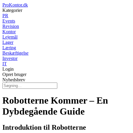
ProKontor.dk
Kategorier
PR
Events
Revision
Kontor
Lejemål
Lager
Læring
Beskæftigelse
Investor
IT
Login
Opret bruger
Nyhedsbrev
Robotterne Kommer – En
Dybdegående Guide
Introduktion til Robotterne