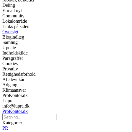
Deling
E-mail nyt
Community
Lokalområde
Links på siden
Oversigt
Blogindlæg
Samling
Update
Indholdskilde
Paragraffer
Cookies
Privatliv
Rettighedsforhold
Aftalevilkår
Adgang
Klimaansvar
ProKontor.dk
Lupra
info@lupra.dk
ProKontor.dk
Kategorier
PR