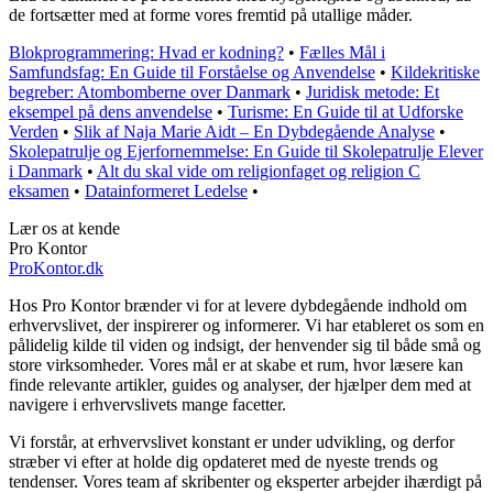
de fortsætter med at forme vores fremtid på utallige måder.
Blokprogrammering: Hvad er kodning?
•
Fælles Mål i
Samfundsfag: En Guide til Forståelse og Anvendelse
•
Kildekritiske
begreber: Atombomberne over Danmark
•
Juridisk metode: Et
eksempel på dens anvendelse
•
Turisme: En Guide til at Udforske
Verden
•
Slik af Naja Marie Aidt – En Dybdegående Analyse
•
Skolepatrulje og Ejerfornemmelse: En Guide til Skolepatrulje Elever
i Danmark
•
Alt du skal vide om religionfaget og religion C
eksamen
•
Datainformeret Ledelse
•
Lær os at kende
Pro Kontor
ProKontor.dk
Hos Pro Kontor brænder vi for at levere dybdegående indhold om
erhvervslivet, der inspirerer og informerer. Vi har etableret os som en
pålidelig kilde til viden og indsigt, der henvender sig til både små og
store virksomheder. Vores mål er at skabe et rum, hvor læsere kan
finde relevante artikler, guides og analyser, der hjælper dem med at
navigere i erhvervslivets mange facetter.
Vi forstår, at erhvervslivet konstant er under udvikling, og derfor
stræber vi efter at holde dig opdateret med de nyeste trends og
tendenser. Vores team af skribenter og eksperter arbejder ihærdigt på