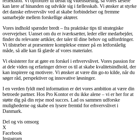
refleksion. Vi opfordrer til debat og vidensdeling, så vores læsere
kan lære af hinanden og udvikle sig i fællesskab. Vi ønsker at styrke
det danske erhvervsliv ved at skabe forbindelser og fremme
samarbejde mellem forskellige aktører.
Vores indhold spænder bredt – fra praktiske tips til strategiske
overvejelser. Uanset om du er iværksætter, leder eller medarbejder,
finder du relevante artikler, der taler til dine behov og udfordringer.
Vi tilstræber at præsentere komplekse emner på en letforståelig
måde, så alle kan få glæde af vores materialer.
Vi eksisterer for at gøre en forskel i erhvervslivet. Vores passion for
at dele viden og erfaringer driver os til at skabe kvalitetsindhold, der
kan inspirere og motivere. Vi ønsker at være din go-to kilde, når du
søger råd, perspektiver og innovative løsninger.
I en verden fyldt med information er det vores ambition at være din
betroede partner. Hos Pro Kontor er du ikke alene – vi er her for at
støtte dig på din rejse mod succes. Lad os sammen udforske
mulighederne og skabe en lysere fremtid for erhvervslivet i
Danmark.
Del og vis omsorg
X
Facebook
Instagram