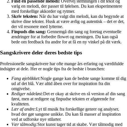
Find en passende melodi:
Overvej stemningen i dit tekst og
vælg en melodi, der passer til følelsen. Du kan eksperimentere
med forskellige akkorder og rytmer.
Skriv teksten:
Når du har valgt din melodi, kan du begynde at
skrive dine tekster. Husk at være ærlig og autentisk – det er det,
der vil resonere med lytterne.
Finpuds din sang:
Gennemgå din sang og foretag eventuelle
ændringer for at forbedre flowet og meningen. Du kan også
bede om feedback fra andre for at få en ny vinkel på dit værk.
Sangskrivere deler deres bedste tips
Professionelle sangskrivere har ofte mange års erfaring og værdifulde
indsigter at dele. Her er nogle tips fra de bedste i branchen:
Fang øjeblikket:
Nogle gange kan de bedste sange komme til dig
ud af det blå. Vær altid åben over for inspiration fra din
omgivelse.
Rediger nådeløst:
Det er okay at skrive en rå version af din sang
først, men at redigere og finpudse teksten er afgørende for
kvaliteten.
Lær af andre:
Lyt til musik fra forskellige genrer og analyser,
hvad der gør sangene unikke. Du kan få masser af inspiration
ved at udforske nye stilarter.
Vær tålmodig:
Stor kunst tager tid at skabe. Vær tålmodig med