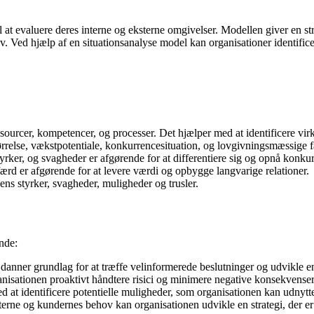
 at evaluere deres interne og eksterne omgivelser. Modellen giver en stru
 Ved hjælp af en situationsanalyse model kan organisationer identific
ssourcer, kompetencer, og processer. Det hjælper med at identificere vi
relse, vækstpotentiale, konkurrencesituation, og lovgivningsmæssige fak
yrker, og svagheder er afgørende for at differentiere sig og opnå konku
ærd er afgørende for at levere værdi og opbygge langvarige relationer.
 styrker, svagheder, muligheder og trusler.
unde:
danner grundlag for at træffe velinformerede beslutninger og udvikle e
anisationen proaktivt håndtere risici og minimere negative konsekvenser
 at identificere potentielle muligheder, som organisationen kan udnytt
rne og kundernes behov kan organisationen udvikle en strategi, der er m