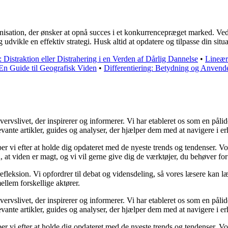
nisation, der ønsker at opnå succes i et konkurrencepræget marked. Ved 
g udvikle en effektiv strategi. Husk altid at opdatere og tilpasse din si
 Distraktion eller Distrahering i en Verden af Dårlig Dannelse
•
Lineær
En Guide til Geografisk Viden
•
Differentiering: Betydning og Anvend
slivet, der inspirerer og informerer. Vi har etableret os som en pålidel
vante artikler, guides og analyser, der hjælper dem med at navigere i er
æber vi efter at holde dig opdateret med de nyeste trends og tendenser. V
å, at viden er magt, og vi vil gerne give dig de værktøjer, du behøver for
efleksion. Vi opfordrer til debat og vidensdeling, så vores læsere kan læ
llem forskellige aktører.
slivet, der inspirerer og informerer. Vi har etableret os som en pålidel
vante artikler, guides og analyser, der hjælper dem med at navigere i er
æber vi efter at holde dig opdateret med de nyeste trends og tendenser. V