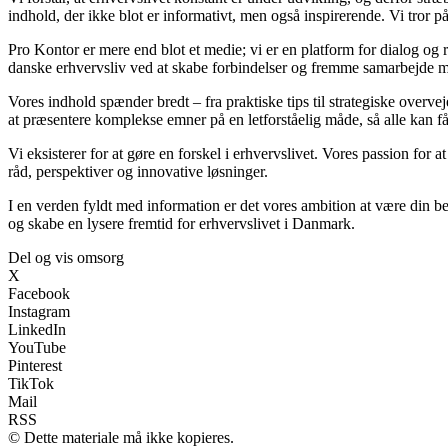
indhold, der ikke blot er informativt, men også inspirerende. Vi tror p
Pro Kontor er mere end blot et medie; vi er en platform for dialog og r
danske erhvervsliv ved at skabe forbindelser og fremme samarbejde me
Vores indhold spænder bredt – fra praktiske tips til strategiske overvej
at præsentere komplekse emner på en letforståelig måde, så alle kan få
Vi eksisterer for at gøre en forskel i erhvervslivet. Vores passion for a
råd, perspektiver og innovative løsninger.
I en verden fyldt med information er det vores ambition at være din b
og skabe en lysere fremtid for erhvervslivet i Danmark.
Del og vis omsorg
X
Facebook
Instagram
LinkedIn
YouTube
Pinterest
TikTok
Mail
RSS
© Dette materiale må ikke kopieres.