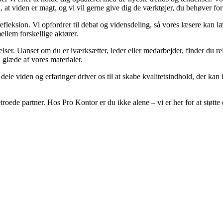
å, at viden er magt, og vi vil gerne give dig de værktøjer, du behøver for
efleksion. Vi opfordrer til debat og vidensdeling, så vores læsere kan læ
llem forskellige aktører.
elser. Uanset om du er iværksætter, leder eller medarbejder, finder du rele
 glæde af vores materialer.
t dele viden og erfaringer driver os til at skabe kvalitetsindhold, der ka
etroede partner. Hos Pro Kontor er du ikke alene – vi er her for at stø