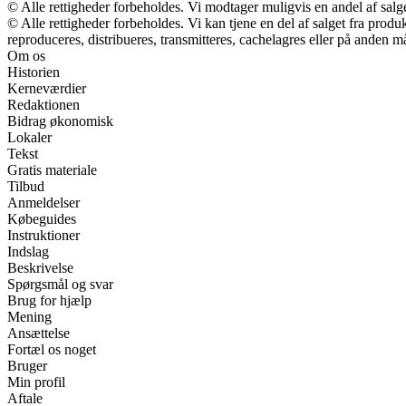
© Alle rettigheder forbeholdes. Vi modtager muligvis en andel af salge
© Alle rettigheder forbeholdes. Vi kan tjene en del af salget fra prod
reproduceres, distribueres, transmitteres, cachelagres eller på anden m
Om os
Historien
Kerneværdier
Redaktionen
Bidrag økonomisk
Lokaler
Tekst
Gratis materiale
Tilbud
Anmeldelser
Købeguides
Instruktioner
Indslag
Beskrivelse
Spørgsmål og svar
Brug for hjælp
Mening
Ansættelse
Fortæl os noget
Bruger
Min profil
Aftale