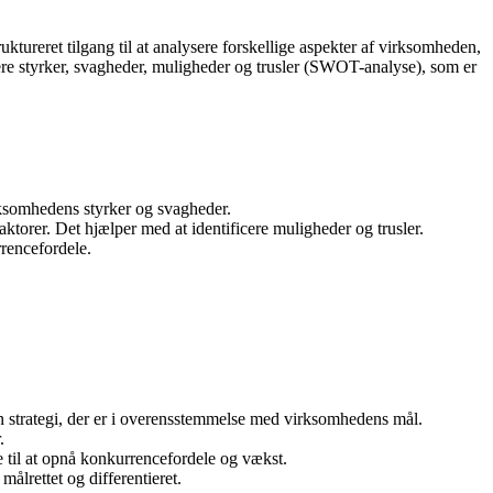
ktureret tilgang til at analysere forskellige aspekter af virksomheden,
ere styrker, svagheder, muligheder og trusler (SWOT-analyse), som er
rksomhedens styrker og svagheder.
torer. Det hjælper med at identificere muligheder og trusler.
rrencefordele.
n strategi, der er i overensstemmelse med virksomhedens mål.
.
e til at opnå konkurrencefordele og vækst.
ålrettet og differentieret.