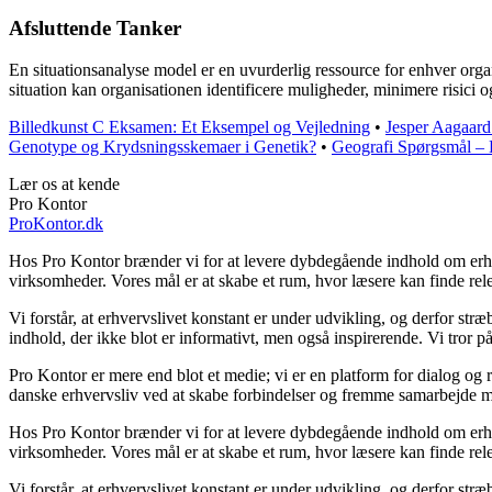
Afsluttende Tanker
En situationsanalyse model er en uvurderlig ressource for enhver orga
situation kan organisationen identificere muligheder, minimere risici o
Billedkunst C Eksamen: Et Eksempel og Vejledning
•
Jesper Aagaard:
Genotype og Krydsningsskemaer i Genetik?
•
Geografi Spørgsmål – 
Lær os at kende
Pro Kontor
ProKontor.dk
Hos Pro Kontor brænder vi for at levere dybdegående indhold om erhverv
virksomheder. Vores mål er at skabe et rum, hvor læsere kan finde rele
Vi forstår, at erhvervslivet konstant er under udvikling, og derfor str
indhold, der ikke blot er informativt, men også inspirerende. Vi tror p
Pro Kontor er mere end blot et medie; vi er en platform for dialog og r
danske erhvervsliv ved at skabe forbindelser og fremme samarbejde me
Hos Pro Kontor brænder vi for at levere dybdegående indhold om erhverv
virksomheder. Vores mål er at skabe et rum, hvor læsere kan finde rele
Vi forstår, at erhvervslivet konstant er under udvikling, og derfor str