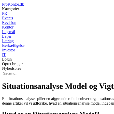
ProKontor.dk
Kategorier
PR
Events
Revision
Kontor
Lejemål
Lager
Læring
Beskæftigelse
Investor
IT
Login
Opret bruger
Nyhedsbrev
Situationsanalyse Model og Vigt
En situationsanalyse spiller en afgørende rolle i enhver organisations 
denne artikel vil vi udforske, hvad en situationsanalyse model indebære
Hvad er en Situationsanalyse Model?