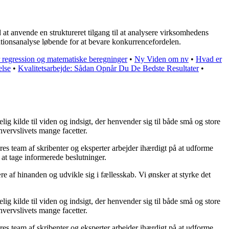
at anvende en struktureret tilgang til at analysere virksomhedens
tuationsanalyse løbende for at bevare konkurrencefordelen.
 regression og matematiske beregninger
•
Ny Viden om nv
•
Hvad er
else
•
Kvalitetsarbejde: Sådan Opnår Du De Bedste Resultater
•
ig kilde til viden og indsigt, der henvender sig til både små og store
hvervslivets mange facetter.
ores team af skribenter og eksperter arbejder ihærdigt på at udforme
 at tage informerede beslutninger.
re af hinanden og udvikle sig i fællesskab. Vi ønsker at styrke det
ig kilde til viden og indsigt, der henvender sig til både små og store
hvervslivets mange facetter.
ores team af skribenter og eksperter arbejder ihærdigt på at udforme