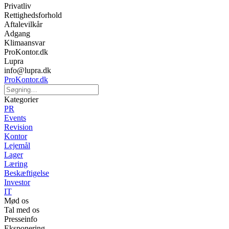
Privatliv
Rettighedsforhold
Aftalevilkår
Adgang
Klimaansvar
ProKontor.dk
Lupra
info@lupra.dk
ProKontor.dk
Kategorier
PR
Events
Revision
Kontor
Lejemål
Lager
Læring
Beskæftigelse
Investor
IT
Mød os
Tal med os
Presseinfo
Eksponering