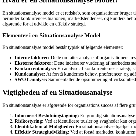
En situationsanalyse model er et redskab, som organisationer bruger til
herunder konkurrencesituationen, markedstendenser, og kunders behov.
afgørende for at udvikle en effektiv strategi.
Elementer i en Situationsanalyse Model
En situationsanalyse model består typisk af følgende elementer:
Interne faktorer:
Dette omfatter analyse af organisationens re
Eksterne faktorer:
Dette indebærer vurdering af markedets stør
Konkurrentanalyse:
En analyse af konkurrenternes strategi, st
Kundeanalyse:
At forstå kundernes behov, præferencer, og adf
SWOT-analyse:
Sammenfattende opsummering af virksomhedens
Vigtigheden af en Situationsanalyse
En situationsanalyse er afgørende for organisations succes af flere gr
Informeret Beslutningstagning:
En grundig situationsanalyse 
Risikostyring:
Ved at identificere trusler og svagheder kan org
Identifikation af Muligheder:
En situationsanalyse hjælper med
Effektiv Strategiudvikling:
Ved at forstå markedet, konkurrente