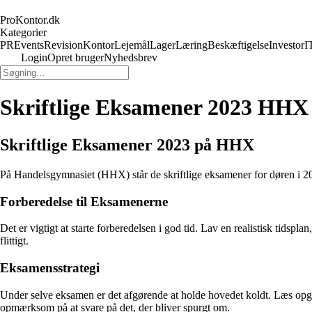
ProKontor.dk
Kategorier
PR
Events
Revision
Kontor
Lejemål
Lager
Læring
Beskæftigelse
Investor
I
Login
Opret bruger
Nyhedsbrev
Skriftlige Eksamener 2023 HH
Skriftlige Eksamener 2023 på HHX
På Handelsgymnasiet (HHX) står de skriftlige eksamener for døren i 2
Forberedelse til Eksamenerne
Det er vigtigt at starte forberedelsen i god tid. Lav en realistisk tids
flittigt.
Eksamensstrategi
Under selve eksamen er det afgørende at holde hovedet koldt. Læs opgav
opmærksom på at svare på det, der bliver spurgt om.