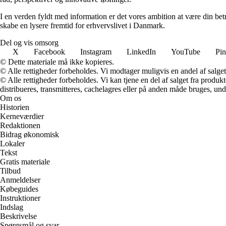
I en verden fyldt med information er det vores ambition at være din be
skabe en lysere fremtid for erhvervslivet i Danmark.
Del og vis omsorg
X
Facebook
Instagram
LinkedIn
YouTube
Pin
© Dette materiale må ikke kopieres.
© Alle rettigheder forbeholdes. Vi modtager muligvis en andel af salget,
© Alle rettigheder forbeholdes. Vi kan tjene en del af salget fra produk
distribueres, transmitteres, cachelagres eller på anden måde bruges, und
Om os
Historien
Kerneværdier
Redaktionen
Bidrag økonomisk
Lokaler
Tekst
Gratis materiale
Tilbud
Anmeldelser
Købeguides
Instruktioner
Indslag
Beskrivelse
Spørgsmål og svar