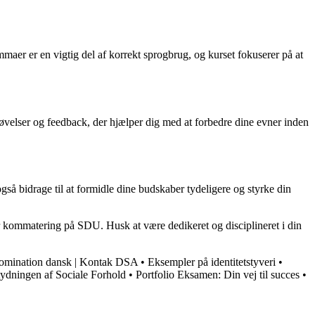
aer er en vigtig del af korrekt sprogbrug, og kurset fokuserer på at
velser og feedback, der hjælper dig med at forbedre dine evner inden
så bidrage til at formidle dine budskaber tydeligere og styrke din
r kommatering på SDU. Husk at være dedikeret og disciplineret i din
omination dansk | Kontak DSA
•
Eksempler på identitetstyveri
•
tydningen af Sociale Forhold
•
Portfolio Eksamen: Din vej til succes
•