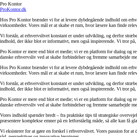
Pro Kontor
ProKontor.dk
Hos Pro Kontor brænder vi for at levere dybdegående indhold om erhvervsl
virksomheder. Vores mål er at skabe et rum, hvor læsere kan finde relev
Vi forstår, at erhvervslivet konstant er under udvikling, og derfor stræ
indhold, der ikke blot er informativt, men også inspirerende. Vi tror på,
Pro Kontor er mere end blot et medie; vi er en platform for dialog og re
danske erhvervsliv ved at skabe forbindelser og fremme samarbejde mel
Hos Pro Kontor brænder vi for at levere dybdegående indhold om erhvervsl
virksomheder. Vores mål er at skabe et rum, hvor læsere kan finde relev
Vi forstår, at erhvervslivet konstant er under udvikling, og derfor stræ
indhold, der ikke blot er informativt, men også inspirerende. Vi tror på,
Pro Kontor er mere end blot et medie; vi er en platform for dialog og re
danske erhvervsliv ved at skabe forbindelser og fremme samarbejde mel
Vores indhold spænder bredt – fra praktiske tips til strategiske overvejel
præsentere komplekse emner på en letforståelig måde, så alle kan få glæ
Vi eksisterer for at gøre en forskel i erhvervslivet. Vores passion for at
råd, perspektiver og innovative løsninger.