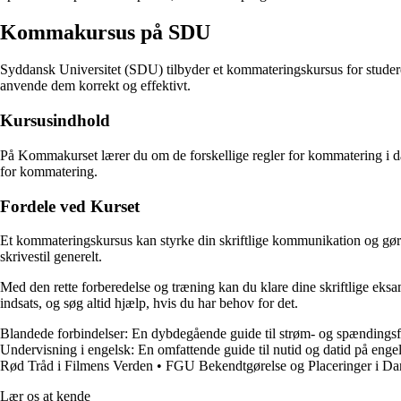
Kommakursus på SDU
Syddansk Universitet (SDU) tilbyder et kommateringskursus for studere
anvende dem korrekt og effektivt.
Kursusindhold
På Kommakurset lærer du om de forskellige regler for kommatering i d
for kommatering.
Fordele ved Kurset
Et kommateringskursus kan styrke din skriftlige kommunikation og gøre 
skrivestil generelt.
Med den rette forberedelse og træning kan du klare dine skriftlige e
indsats, og søg altid hjælp, hvis du har behov for det.
Blandede forbindelser: En dybdegående guide til strøm- og spændingsf
Undervisning i engelsk: En omfattende guide til nutid og datid på enge
Rød Tråd i Filmens Verden
•
FGU Bekendtgørelse og Placeringer i D
Lær os at kende