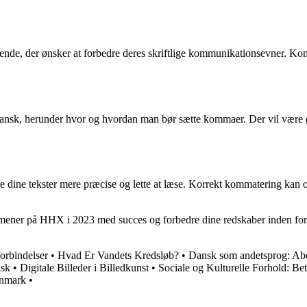
nde, der ønsker at forbedre deres skriftlige kommunikationsevner. Komm
ansk, herunder hvor og hvordan man bør sætte kommaer. Der vil være ø
dine tekster mere præcise og lette at læse. Korrekt kommatering kan og
ksamener på HHX i 2023 med succes og forbedre dine redskaber inden fo
orbindelser
•
Hvad Er Vandets Kredsløb?
•
Dansk som andetsprog: Ab
lsk
•
Digitale Billeder i Billedkunst
•
Sociale og Kulturelle Forhold: Be
anmark
•