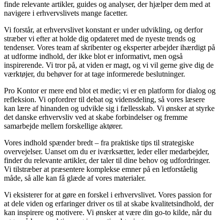
finde relevante artikler, guides og analyser, der hjælper dem med at
navigere i erhvervslivets mange facetter.
Vi forstår, at erhvervslivet konstant er under udvikling, og derfor
stræber vi efter at holde dig opdateret med de nyeste trends og
tendenser. Vores team af skribenter og eksperter arbejder ihærdigt på
at udforme indhold, der ikke blot er informativt, men også
inspirerende. Vi tror på, at viden er magt, og vi vil gerne give dig de
værktøjer, du behøver for at tage informerede beslutninger.
Pro Kontor er mere end blot et medie; vi er en platform for dialog og
refleksion. Vi opfordrer til debat og vidensdeling, så vores læsere
kan lære af hinanden og udvikle sig i fællesskab. Vi ønsker at styrke
det danske erhvervsliv ved at skabe forbindelser og fremme
samarbejde mellem forskellige aktører.
Vores indhold spænder bredt – fra praktiske tips til strategiske
overvejelser. Uanset om du er iværksætter, leder eller medarbejder,
finder du relevante artikler, der taler til dine behov og udfordringer.
Vi tilstræber at præsentere komplekse emner på en letforståelig
måde, så alle kan få glæde af vores materialer.
Vi eksisterer for at gøre en forskel i erhvervslivet. Vores passion for
at dele viden og erfaringer driver os til at skabe kvalitetsindhold, der
kan inspirere og motivere. Vi ønsker at være din go-to kilde, når du