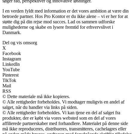
søger råd, perspektiver og innovative løsninger.
I en verden fyldt med information er det vores ambition at være din
betroede partner. Hos Pro Kontor er du ikke alene – vi er her for at
støtte dig på din rejse mod succes. Lad os sammen udforske
mulighederne og skabe en lysere fremtid for erhvervslivet i
Danmark.
Del og vis omsorg
X
Facebook
Instagram
LinkedIn
YouTube
Pinterest
TikTok
Mail
RSS
© Dette materiale må ikke kopieres.
© Alle rettigheder forbeholdes. Vi modtager muligvis en andel af
salget, når du handler via links på siden.
© Alle rettigheder forbeholdes. Vi kan tjene en del af salget fra
produkter, der er købt via vores websted som en del af vores
affilierede partnerskaber med forhandlere. Materialet på denne side
må ikke reproduceres, distribueres, transmitteres, cachelagres eller