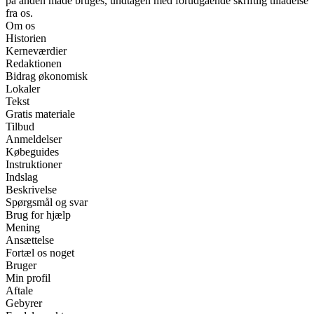
på anden måde bruges, undtagen med forudgående skriftlig tilladelse
fra os.
Om os
Historien
Kerneværdier
Redaktionen
Bidrag økonomisk
Lokaler
Tekst
Gratis materiale
Tilbud
Anmeldelser
Købeguides
Instruktioner
Indslag
Beskrivelse
Spørgsmål og svar
Brug for hjælp
Mening
Ansættelse
Fortæl os noget
Bruger
Min profil
Aftale
Gebyrer