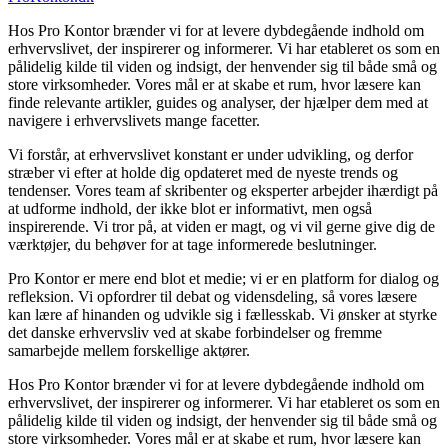
Hos Pro Kontor brænder vi for at levere dybdegående indhold om
erhvervslivet, der inspirerer og informerer. Vi har etableret os som en
pålidelig kilde til viden og indsigt, der henvender sig til både små og
store virksomheder. Vores mål er at skabe et rum, hvor læsere kan
finde relevante artikler, guides og analyser, der hjælper dem med at
navigere i erhvervslivets mange facetter.
Vi forstår, at erhvervslivet konstant er under udvikling, og derfor
stræber vi efter at holde dig opdateret med de nyeste trends og
tendenser. Vores team af skribenter og eksperter arbejder ihærdigt på
at udforme indhold, der ikke blot er informativt, men også
inspirerende. Vi tror på, at viden er magt, og vi vil gerne give dig de
værktøjer, du behøver for at tage informerede beslutninger.
Pro Kontor er mere end blot et medie; vi er en platform for dialog og
refleksion. Vi opfordrer til debat og vidensdeling, så vores læsere
kan lære af hinanden og udvikle sig i fællesskab. Vi ønsker at styrke
det danske erhvervsliv ved at skabe forbindelser og fremme
samarbejde mellem forskellige aktører.
Hos Pro Kontor brænder vi for at levere dybdegående indhold om
erhvervslivet, der inspirerer og informerer. Vi har etableret os som en
pålidelig kilde til viden og indsigt, der henvender sig til både små og
store virksomheder. Vores mål er at skabe et rum, hvor læsere kan