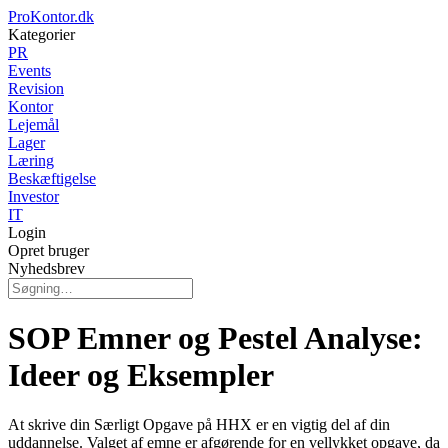
ProKontor.dk
Kategorier
PR
Events
Revision
Kontor
Lejemål
Lager
Læring
Beskæftigelse
Investor
IT
Login
Opret bruger
Nyhedsbrev
SOP Emner og Pestel Analyse:
Ideer og Eksempler
At skrive din Særligt Opgave på HHX er en vigtig del af din
uddannelse. Valget af emne er afgørende for en vellykket opgave, da