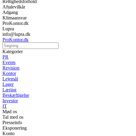
Rettighedsforhold
Aftalevilkår
Adgang
Klimaansvar
ProKontor.dk
Lupra
info@lupra.dk
ProKontor.dk
Kategorier
PR
Events
Revision
Kontor
Lejemål
Lager
Læring
Beskæftigelse
Investor
IT
Mød os
Tal med os
Presseinfo
Eksponering
Konto