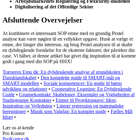
Arbejdsmarkedets Regulering og Flexicurity-modellen
Digitalisering af det Offentlige Sektor
Afsluttende Overvejelser
At kombinere et interessant SOP emne med en grundig Pestel
analyse kan være nøglen til en vellykket opgave. Husk at vælge et
emne, der fanger din interesse, og brug Pestel analysen til at skabe
en dybdegående forståelse for de eksterne faktorer, der påvirker din
case. Vi håber, at denne artikel har givet dig inspiration til at komme
godt i gang med din SOP på HHX!
Træneren Emu dk: En dybdegående analyse af grundskolen i
Dansklandskabet
•
Den komplette guide til SMART-mål og
SMART-modellen
•
Sociale kompetencer: En guide til børns
udvikling og relationer
•
Cooperative Learning: En Dybdegående
Guide
•
Gruppekontrakt: Skabeloner, Eksempler og Vigtigheden af
Studiegruppe Kontrakter
•
Emner til Projektopgave: Ideer,
Inspiration og Vejledning
•
Lineær regression og matematiske
beregninger
•
Musik som Valgfag: En komplet guide
•
Fælles Mål
Idræt
•
Lær os at kende
Pro Kontor
ProKontor.dk