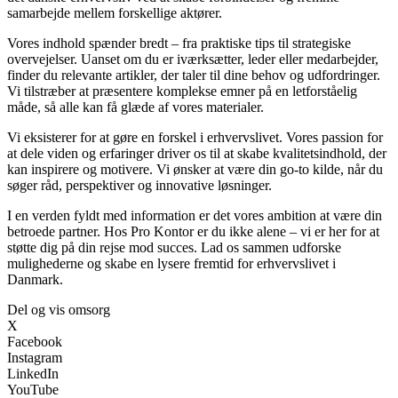
samarbejde mellem forskellige aktører.
Vores indhold spænder bredt – fra praktiske tips til strategiske
overvejelser. Uanset om du er iværksætter, leder eller medarbejder,
finder du relevante artikler, der taler til dine behov og udfordringer.
Vi tilstræber at præsentere komplekse emner på en letforståelig
måde, så alle kan få glæde af vores materialer.
Vi eksisterer for at gøre en forskel i erhvervslivet. Vores passion for
at dele viden og erfaringer driver os til at skabe kvalitetsindhold, der
kan inspirere og motivere. Vi ønsker at være din go-to kilde, når du
søger råd, perspektiver og innovative løsninger.
I en verden fyldt med information er det vores ambition at være din
betroede partner. Hos Pro Kontor er du ikke alene – vi er her for at
støtte dig på din rejse mod succes. Lad os sammen udforske
mulighederne og skabe en lysere fremtid for erhvervslivet i
Danmark.
Del og vis omsorg
X
Facebook
Instagram
LinkedIn
YouTube