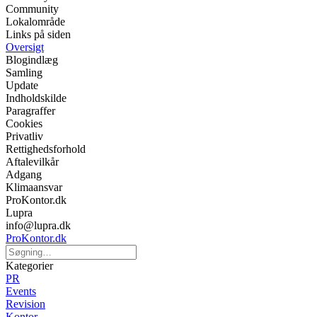
Community
Lokalområde
Links på siden
Oversigt
Blogindlæg
Samling
Update
Indholdskilde
Paragraffer
Cookies
Privatliv
Rettighedsforhold
Aftalevilkår
Adgang
Klimaansvar
ProKontor.dk
Lupra
info@lupra.dk
ProKontor.dk
Kategorier
PR
Events
Revision
Kontor