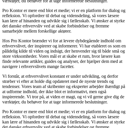
værktøjer, du behøver for at tage informerede beslutninger.
Pro Kontor er mere end blot et medie; vi er en platform for dialog og
refleksion. Vi opfordrer til debat og vidensdeling, så vores læsere
kan lære af hinanden og udvikle sig i fællesskab. Vi ønsker at styrke
det danske erhvervsliv ved at skabe forbindelser og fremme
samarbejde mellem forskellige aktører.
Hos Pro Kontor brænder vi for at levere dybdegående indhold om
erhvervslivet, der inspirerer og informerer. Vi har etableret os som en
pålidelig kilde til viden og indsigt, der henvender sig til både små og
store virksomheder. Vores mål er at skabe et rum, hvor læsere kan
finde relevante artikler, guides og analyser, der hjælper dem med at
navigere i erhvervslivets mange facetter.
Vi forstår, at erhvervslivet konstant er under udvikling, og derfor
stræber vi efter at holde dig opdateret med de nyeste trends og
tendenser. Vores team af skribenter og eksperter arbejder ihærdigt på
at udforme indhold, der ikke blot er informativt, men også
inspirerende. Vi tror på, at viden er magt, og vi vil gerne give dig de
værktøjer, du behøver for at tage informerede beslutninger.
Pro Kontor er mere end blot et medie; vi er en platform for dialog og
refleksion. Vi opfordrer til debat og vidensdeling, så vores læsere
kan lære af hinanden og udvikle sig i fællesskab. Vi ønsker at styrke
det danske erhvervsliv ved at skabe forbindelser og fremme