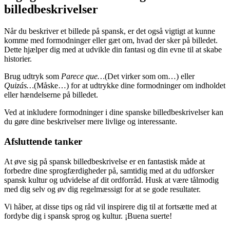
billedbeskrivelser
Når du beskriver et billede på spansk, er det også vigtigt at kunne
komme med formodninger eller gæt om, hvad der sker på billedet.
Dette hjælper dig med at udvikle din fantasi og din evne til at skabe
historier.
Brug udtryk som
Parece que…
(Det virker som om…) eller
Quizás…
(Måske…) for at udtrykke dine formodninger om indholdet
eller hændelserne på billedet.
Ved at inkludere formodninger i dine spanske billedbeskrivelser kan
du gøre dine beskrivelser mere livlige og interessante.
Afsluttende tanker
At øve sig på spansk billedbeskrivelse er en fantastisk måde at
forbedre dine sprogfærdigheder på, samtidig med at du udforsker
spansk kultur og udvidelse af dit ordforråd. Husk at være tålmodig
med dig selv og øv dig regelmæssigt for at se gode resultater.
Vi håber, at disse tips og råd vil inspirere dig til at fortsætte med at
fordybe dig i spansk sprog og kultur. ¡Buena suerte!