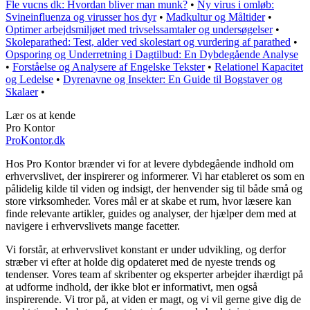
Fle vucns dk: Hvordan bliver man munk?
•
Ny virus i omløb:
Svineinfluenza og virusser hos dyr
•
Madkultur og Måltider
•
Optimer arbejdsmiljøet med trivselssamtaler og undersøgelser
•
Skoleparathed: Test, alder ved skolestart og vurdering af parathed
•
Opsporing og Underretning i Dagtilbud: En Dybdegående Analyse
•
Forståelse og Analysere af Engelske Tekster
•
Relationel Kapacitet
og Ledelse
•
Dyrenavne og Insekter: En Guide til Bogstaver og
Skalaer
•
Lær os at kende
Pro Kontor
ProKontor.dk
Hos Pro Kontor brænder vi for at levere dybdegående indhold om
erhvervslivet, der inspirerer og informerer. Vi har etableret os som en
pålidelig kilde til viden og indsigt, der henvender sig til både små og
store virksomheder. Vores mål er at skabe et rum, hvor læsere kan
finde relevante artikler, guides og analyser, der hjælper dem med at
navigere i erhvervslivets mange facetter.
Vi forstår, at erhvervslivet konstant er under udvikling, og derfor
stræber vi efter at holde dig opdateret med de nyeste trends og
tendenser. Vores team af skribenter og eksperter arbejder ihærdigt på
at udforme indhold, der ikke blot er informativt, men også
inspirerende. Vi tror på, at viden er magt, og vi vil gerne give dig de