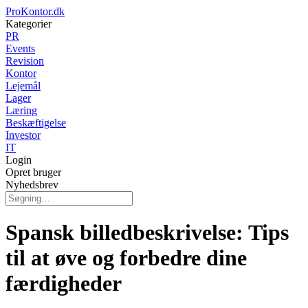
ProKontor.dk
Kategorier
PR
Events
Revision
Kontor
Lejemål
Lager
Læring
Beskæftigelse
Investor
IT
Login
Opret bruger
Nyhedsbrev
Spansk billedbeskrivelse: Tips
til at øve og forbedre dine
færdigheder