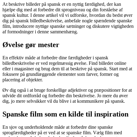
At beskrive billeder på spansk er en nyttig færdighed, der kan
hjælpe dig med at forbedre dit sprogniveau og din forståelse af
spansk kultur. I denne artikel vil vi udforske, hvordan du bedst øver
dig på spansk billedbeskrivelse, anbefale nogle spændende spanske
film, introducere nyttige spanske sætninger og diskutere vigtigheden
af formodninger i denne sammenhæng.
Øvelse gør mester
En effektiv måde at forbedre dine færdigheder i spansk
billedbeskrivelse er ved regelmæssig øvelse. Find billeder online
eller i magasiner og brug dem til at beskrive på spansk. Start med at
fokusere på grundlæggende elementer som farver, former og
placering af objekter.
Øv dig også i at bruge forskellige adjektiver og præpositioner for at
udvide dit ordforråd og forbedre din beskrivelse. Jo mere du øver
dig, jo mere selvsikker vil du blive i at kommunikere på spansk.
Spanske film som en kilde til inspiration
En sjov og underholdende måde at forbedre dine spanske
sprogfærdigheder på er ved at se spanske film. Vælg film med