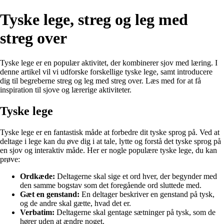
Tyske lege, streg og leg med
streg over
Tyske lege er en populær aktivitet, der kombinerer sjov med læring. I
denne artikel vil vi udforske forskellige tyske lege, samt introducere
dig til begreberne streg og leg med streg over. Læs med for at få
inspiration til sjove og lærerige aktiviteter.
Tyske lege
Tyske lege er en fantastisk måde at forbedre dit tyske sprog på. Ved at
deltage i lege kan du øve dig i at tale, lytte og forstå det tyske sprog på
en sjov og interaktiv måde. Her er nogle populære tyske lege, du kan
prøve:
Ordkæde:
Deltagerne skal sige et ord hver, der begynder med
den samme bogstav som det foregående ord sluttede med.
Gæt en genstand:
En deltager beskriver en genstand på tysk,
og de andre skal gætte, hvad det er.
Verbatim:
Deltagerne skal gentage sætninger på tysk, som de
hører uden at ændre noget.