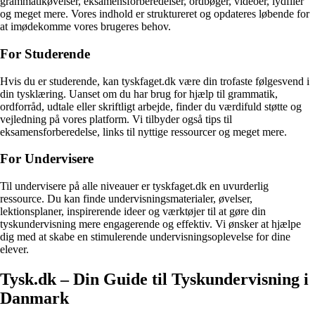
grammatikøvelser, eksamensforberedelser, ordbøger, videoer, lydfiler
og meget mere. Vores indhold er struktureret og opdateres løbende for
at imødekomme vores brugeres behov.
For Studerende
Hvis du er studerende, kan tyskfaget.dk være din trofaste følgesvend i
din tysklæring. Uanset om du har brug for hjælp til grammatik,
ordforråd, udtale eller skriftligt arbejde, finder du værdifuld støtte og
vejledning på vores platform. Vi tilbyder også tips til
eksamensforberedelse, links til nyttige ressourcer og meget mere.
For Undervisere
Til undervisere på alle niveauer er tyskfaget.dk en uvurderlig
ressource. Du kan finde undervisningsmaterialer, øvelser,
lektionsplaner, inspirerende ideer og værktøjer til at gøre din
tyskundervisning mere engagerende og effektiv. Vi ønsker at hjælpe
dig med at skabe en stimulerende undervisningsoplevelse for dine
elever.
Tysk.dk – Din Guide til Tyskundervisning i
Danmark