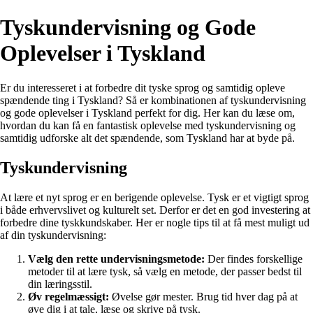
Tyskundervisning og Gode
Oplevelser i Tyskland
Er du interesseret i at forbedre dit tyske sprog og samtidig opleve
spændende ting i Tyskland? Så er kombinationen af tyskundervisning
og gode oplevelser i Tyskland perfekt for dig. Her kan du læse om,
hvordan du kan få en fantastisk oplevelse med tyskundervisning og
samtidig udforske alt det spændende, som Tyskland har at byde på.
Tyskundervisning
At lære et nyt sprog er en berigende oplevelse. Tysk er et vigtigt sprog
i både erhvervslivet og kulturelt set. Derfor er det en god investering at
forbedre dine tyskkundskaber. Her er nogle tips til at få mest muligt ud
af din tyskundervisning:
Vælg den rette undervisningsmetode:
Der findes forskellige
metoder til at lære tysk, så vælg en metode, der passer bedst til
din læringsstil.
Øv regelmæssigt:
Øvelse gør mester. Brug tid hver dag på at
øve dig i at tale, læse og skrive på tysk.