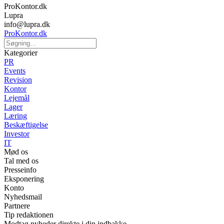
ProKontor.dk
Lupra
info@lupra.dk
ProKontor.dk
Kategorier
PR
Events
Revision
Kontor
Lejemål
Lager
Læring
Beskæftigelse
Investor
IT
Mød os
Tal med os
Presseinfo
Eksponering
Konto
Nyhedsmail
Partnere
Tip redaktionen
Modtag nyheder direkte i din indbakke