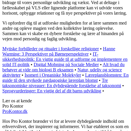
bidrage til vores personlige udvikling og vækst. Ved at deltage i
fællesskabet på VLS eller lignende platforme kan vi udvide vores
horisont, opbygge relationer og få nye perspektiver på vores læring.
Vi opfordrer dig til at udforske muligheden for at lære sammen med
andre og opleve magien ved den kollektive læring oplevelse.
Sammen kan vi skabe en dybere forståelse og lære af hinanden på
vejen mod personlig og faglig udvikling.
Mytiske forbilleder og ritualer i forskellige religioner
•
Hanne
Warming: 3 Perspektiver på Børneperspektiver
•
IT-
sikkerhedspolitik: En vigtig guide til at udforme og implementere en
solid IT-politik
•
Digital Mobning på Sociale Medier
•
Alt hvad du
behøver at vide om biologi B eksamen
•
Natur, udeliv og science
aktiviteter
•
Isomeri i Organiske Molekyler
•
Læreplansblomsten: En
guide til den styrkede pædagogiske læreplan blomst
•
Tre
taksonomiske niveauer: En dybdegående forståelse af taksonomi
•
Sprogvurderinger: En vigtig del af dit barns udvikling
•
Lær os at kende
Pro Kontor
ProKontor.dk
Hos Pro Kontor brænder vi for at levere dybdegående indhold om
erhvervslivet, der inspirerer og informerer. Vi har etableret os som en