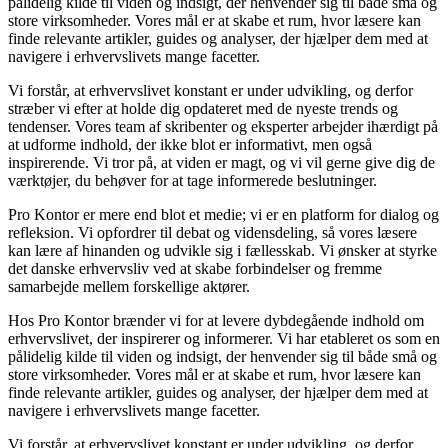
pålidelig kilde til viden og indsigt, der henvender sig til både små og
store virksomheder. Vores mål er at skabe et rum, hvor læsere kan
finde relevante artikler, guides og analyser, der hjælper dem med at
navigere i erhvervslivets mange facetter.
Vi forstår, at erhvervslivet konstant er under udvikling, og derfor
stræber vi efter at holde dig opdateret med de nyeste trends og
tendenser. Vores team af skribenter og eksperter arbejder ihærdigt på
at udforme indhold, der ikke blot er informativt, men også
inspirerende. Vi tror på, at viden er magt, og vi vil gerne give dig de
værktøjer, du behøver for at tage informerede beslutninger.
Pro Kontor er mere end blot et medie; vi er en platform for dialog og
refleksion. Vi opfordrer til debat og vidensdeling, så vores læsere
kan lære af hinanden og udvikle sig i fællesskab. Vi ønsker at styrke
det danske erhvervsliv ved at skabe forbindelser og fremme
samarbejde mellem forskellige aktører.
Hos Pro Kontor brænder vi for at levere dybdegående indhold om
erhvervslivet, der inspirerer og informerer. Vi har etableret os som en
pålidelig kilde til viden og indsigt, der henvender sig til både små og
store virksomheder. Vores mål er at skabe et rum, hvor læsere kan
finde relevante artikler, guides og analyser, der hjælper dem med at
navigere i erhvervslivets mange facetter.
Vi forstår, at erhvervslivet konstant er under udvikling, og derfor