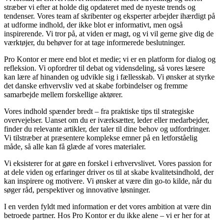
stræber vi efter at holde dig opdateret med de nyeste trends og
tendenser. Vores team af skribenter og eksperter arbejder ihærdigt på
at udforme indhold, der ikke blot er informativt, men også
inspirerende. Vi tror på, at viden er magt, og vi vil gerne give dig de
værktøjer, du behøver for at tage informerede beslutninger.
Pro Kontor er mere end blot et medie; vi er en platform for dialog og
refleksion. Vi opfordrer til debat og vidensdeling, så vores læsere
kan lære af hinanden og udvikle sig i fællesskab. Vi ønsker at styrke
det danske erhvervsliv ved at skabe forbindelser og fremme
samarbejde mellem forskellige aktører.
Vores indhold spænder bredt – fra praktiske tips til strategiske
overvejelser. Uanset om du er iværksætter, leder eller medarbejder,
finder du relevante artikler, der taler til dine behov og udfordringer.
Vi tilstræber at præsentere komplekse emner på en letforståelig
måde, så alle kan få glæde af vores materialer.
Vi eksisterer for at gøre en forskel i erhvervslivet. Vores passion for
at dele viden og erfaringer driver os til at skabe kvalitetsindhold, der
kan inspirere og motivere. Vi ønsker at være din go-to kilde, når du
søger råd, perspektiver og innovative løsninger.
I en verden fyldt med information er det vores ambition at være din
betroede partner. Hos Pro Kontor er du ikke alene – vi er her for at