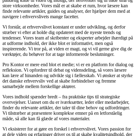
pålidelig kilde til viden og indsigt, der henvender sig til både små og
store virksomheder. Vores mål er at skabe et rum, hvor læsere kan
finde relevante artikler, guides og analyser, der hjælper dem med at
navigere i erhvervslivets mange facetter.
Vi forstår, at erhvervslivet konstant er under udvikling, og derfor
stræber vi efter at holde dig opdateret med de nyeste trends og
tendenser. Vores team af skribenter og eksperter arbejder ihærdigt på
at udforme indhold, der ikke blot er informativt, men også
inspirerende. Vi tror på, at viden er magt, og vi vil gerne give dig de
værktøjer, du behøver for at tage informerede beslutninger.
Pro Kontor er mere end blot et medie; vi er en platform for dialog og
refleksion. Vi opfordrer til debat og vidensdeling, så vores læsere
kan lære af hinanden og udvikle sig i fællesskab. Vi ønsker at styrke
det danske erhvervsliv ved at skabe forbindelser og fremme
samarbejde mellem forskellige aktører.
Vores indhold spænder bredt – fra praktiske tips til strategiske
overvejelser. Uanset om du er iværksætter, leder eller medarbejder,
finder du relevante artikler, der taler til dine behov og udfordringer.
Vi tilstræber at præsentere komplekse emner på en letforståelig
måde, så alle kan få glæde af vores materialer.
Vi eksisterer for at gøre en forskel i erhvervslivet. Vores passion for
at dele viden og erfaringer driver os til at skabe kvalitetsindhold, der