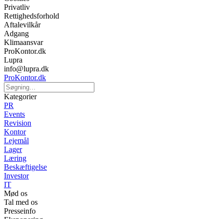
Privatliv
Rettighedsforhold
Aftalevilkår
Adgang
Klimaansvar
ProKontor.dk
Lupra
info@lupra.dk
ProKontor.dk
Kategorier
PR
Events
Revision
Kontor
Lejemål
Lager
Læring
Beskæftigelse
Investor
IT
Mød os
Tal med os
Presseinfo