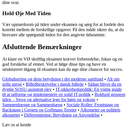
dine svar.
Hold Øje Med Tiden
Vær opmærksom på tiden under eksamen og sørg for at fordele den
korrekt mellem de forskellige opgaver. På den måde sikrer du, at du
besvarer alle spørgsmål inden for den angivne tidsramme.
Afsluttende Bemærkninger
At klare en VØ skriftlig eksamen kræver forberedelse, fokus og en
god forståelse af emnet. Ved at følge disse tips og have en
struktureret tilgang til eksamen kan du øge dine chancer for succes.
Globalisering og dens betydning i det moderne samfund
•
Alt om
urdu sprog
•
Billedbeskrivelse i dansk billede
•
Sådan bliver du en
dygtig SOSU-assistent elev
•
IT-sikkerhedspolitik: En vigtig guide
til at udforme og implementere en solid IT-politik
•
Boldspil gennem
tiden – Sjove og alternative lege for børn og voksne
•
Sammenhænge og Sammenhæng
•
Sociale Roller: Frontstage og
Backstage i Gergen og Goffmans Teorier
•
Alkometer og politiets
alkometer
•
Differentiering: Betydning og Anvendelse
•
Lær os at kende