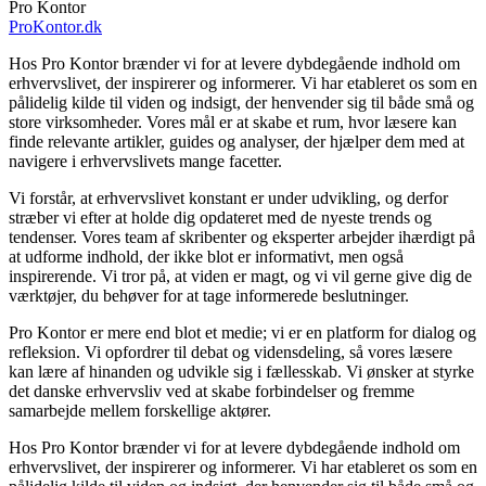
Pro Kontor
ProKontor.dk
Hos Pro Kontor brænder vi for at levere dybdegående indhold om
erhvervslivet, der inspirerer og informerer. Vi har etableret os som en
pålidelig kilde til viden og indsigt, der henvender sig til både små og
store virksomheder. Vores mål er at skabe et rum, hvor læsere kan
finde relevante artikler, guides og analyser, der hjælper dem med at
navigere i erhvervslivets mange facetter.
Vi forstår, at erhvervslivet konstant er under udvikling, og derfor
stræber vi efter at holde dig opdateret med de nyeste trends og
tendenser. Vores team af skribenter og eksperter arbejder ihærdigt på
at udforme indhold, der ikke blot er informativt, men også
inspirerende. Vi tror på, at viden er magt, og vi vil gerne give dig de
værktøjer, du behøver for at tage informerede beslutninger.
Pro Kontor er mere end blot et medie; vi er en platform for dialog og
refleksion. Vi opfordrer til debat og vidensdeling, så vores læsere
kan lære af hinanden og udvikle sig i fællesskab. Vi ønsker at styrke
det danske erhvervsliv ved at skabe forbindelser og fremme
samarbejde mellem forskellige aktører.
Hos Pro Kontor brænder vi for at levere dybdegående indhold om
erhvervslivet, der inspirerer og informerer. Vi har etableret os som en