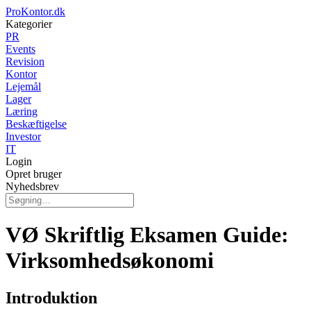
ProKontor.dk
Kategorier
PR
Events
Revision
Kontor
Lejemål
Lager
Læring
Beskæftigelse
Investor
IT
Login
Opret bruger
Nyhedsbrev
VØ Skriftlig Eksamen Guide:
Virksomhedsøkonomi
Introduktion