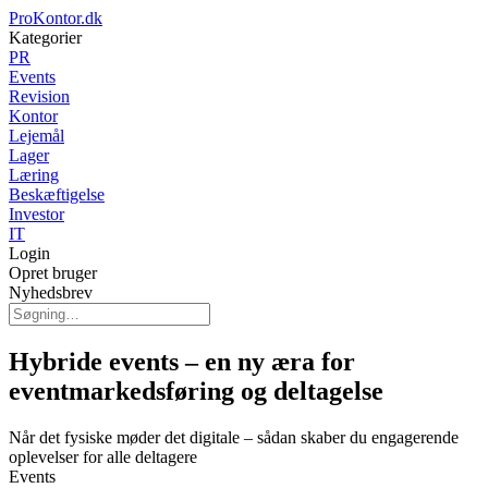
ProKontor.dk
Kategorier
PR
Events
Revision
Kontor
Lejemål
Lager
Læring
Beskæftigelse
Investor
IT
Login
Opret bruger
Nyhedsbrev
Hybride events – en ny æra for
eventmarkedsføring og deltagelse
Når det fysiske møder det digitale – sådan skaber du engagerende
oplevelser for alle deltagere
Events