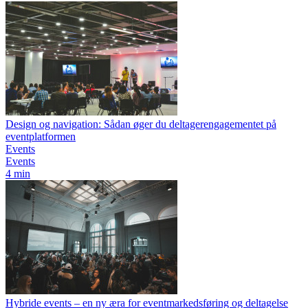
Design og navigation: Sådan øger du deltagerengagementet på
eventplatformen
Events
Events
4 min
Hybride events – en ny æra for eventmarkedsføring og deltagelse