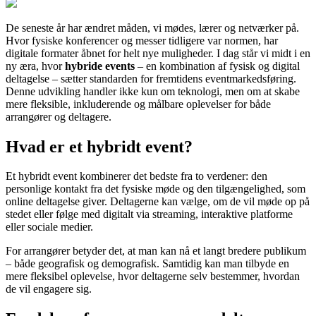
De seneste år har ændret måden, vi mødes, lærer og netværker på.
Hvor fysiske konferencer og messer tidligere var normen, har
digitale formater åbnet for helt nye muligheder. I dag står vi midt i en
ny æra, hvor
hybride events
– en kombination af fysisk og digital
deltagelse – sætter standarden for fremtidens eventmarkedsføring.
Denne udvikling handler ikke kun om teknologi, men om at skabe
mere fleksible, inkluderende og målbare oplevelser for både
arrangører og deltagere.
Hvad er et hybridt event?
Et hybridt event kombinerer det bedste fra to verdener: den
personlige kontakt fra det fysiske møde og den tilgængelighed, som
online deltagelse giver. Deltagerne kan vælge, om de vil møde op på
stedet eller følge med digitalt via streaming, interaktive platforme
eller sociale medier.
For arrangører betyder det, at man kan nå et langt bredere publikum
– både geografisk og demografisk. Samtidig kan man tilbyde en
mere fleksibel oplevelse, hvor deltagerne selv bestemmer, hvordan
de vil engagere sig.