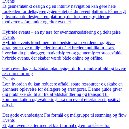
Events
Et gennemtænkt design og en intuitiv navigation kan gøre hele
forskellen for deltagerengagementet på din eventplatform. Få indsigt
i, hvordan du designer en platform, der inspirerer, guider og
motiverer – før, under og efter eventet.
Hybride events – en ny æra for eventmarkedsføring og deltagelse
Events
Hybride events kombinerer det bedste fra to verdener og giver
arrangører nye muligheder for at nå et bredere publikum. Læs,
hvordan du planlægger, markedsfører og gennemfører succesfulde
hybride events, der skaber værdi både online og offline.
Grøn eventlogistik: Sådan planlægger du for mindre affald og lavere
ressourceforbrug
Events
Lær, hvordan du kan reducere affald, spare ressourcer og skabe en
grønnere oplevelse for deltagere og arrangører. Denne guide giver
dig praktiske råd til alt fra affaldshåndtering og transport til
kommunikation og evaluering – så din event efterlader et positivt
aftryk.
Det gode eventdesign: Fra formål og målgruppe til stemning og flow
Events
Et godt event starter med et klart formål og en forståelse for