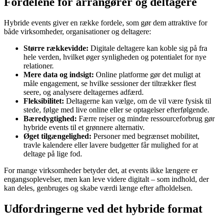
Fordelene for arrangører og deltagere
Hybride events giver en række fordele, som gør dem attraktive for
både virksomheder, organisationer og deltagere:
Større rækkevidde:
Digitale deltagere kan koble sig på fra
hele verden, hvilket øger synligheden og potentialet for nye
relationer.
Mere data og indsigt:
Online platforme gør det muligt at
måle engagement, se hvilke sessioner der tiltrækker flest
seere, og analysere deltagernes adfærd.
Fleksibilitet:
Deltagerne kan vælge, om de vil være fysisk til
stede, følge med live online eller se optagelser efterfølgende.
Bæredygtighed:
Færre rejser og mindre ressourceforbrug gør
hybride events til et grønnere alternativ.
Øget tilgængelighed:
Personer med begrænset mobilitet,
travle kalendere eller lavere budgetter får mulighed for at
deltage på lige fod.
For mange virksomheder betyder det, at events ikke længere er
engangsoplevelser, men kan leve videre digitalt – som indhold, der
kan deles, genbruges og skabe værdi længe efter afholdelsen.
Udfordringerne ved det hybride format