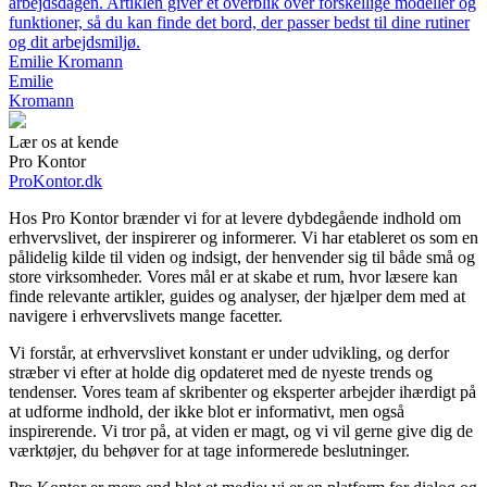
arbejdsdagen. Artiklen giver et overblik over forskellige modeller og
funktioner, så du kan finde det bord, der passer bedst til dine rutiner
og dit arbejdsmiljø.
Emilie Kromann
Emilie
Kromann
Lær os at kende
Pro Kontor
ProKontor.dk
Hos Pro Kontor brænder vi for at levere dybdegående indhold om
erhvervslivet, der inspirerer og informerer. Vi har etableret os som en
pålidelig kilde til viden og indsigt, der henvender sig til både små og
store virksomheder. Vores mål er at skabe et rum, hvor læsere kan
finde relevante artikler, guides og analyser, der hjælper dem med at
navigere i erhvervslivets mange facetter.
Vi forstår, at erhvervslivet konstant er under udvikling, og derfor
stræber vi efter at holde dig opdateret med de nyeste trends og
tendenser. Vores team af skribenter og eksperter arbejder ihærdigt på
at udforme indhold, der ikke blot er informativt, men også
inspirerende. Vi tror på, at viden er magt, og vi vil gerne give dig de
værktøjer, du behøver for at tage informerede beslutninger.