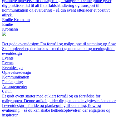
grønnere oplevelse for deltagere og arrangører. Denne guide giver
dig praktiske råd til alt fra affaldshåndtering og transport til
kommunikation og evaluering – så din event efterlader et positivt
aftryk.
Emilie Kromann
Emilie
Kromann
Det gode eventdesign: Fra formål og målgruppe til stemning og flow
Skab oplevelser, der huskes – med et gennemtænkt og meningsfuldt
eventdesign
Events
Events
Eventdesign
Oplevelsesdesign
Kommunikation
Planlægning
Arrangementer
6 min
Et godt event starter med et klart formål og en forståelse for
målgruppen. Denne artikel guider dig gennem de vigtigste elementer
i eventdesign – fra idé og planlægning til stemning, flow og
evaluering – så du kan skabe helhedsoplevelser, der engagerer og
inspirerer.