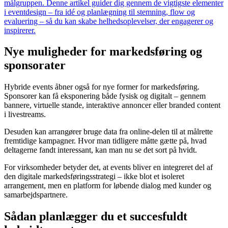
målgruppen. Denne artikel guider dig gennem de vigtigste elementer
i eventdesign – fra idé og planlægning til stemning, flow og
evaluering – så du kan skabe helhedsoplevelser, der engagerer og
inspirerer.
Nye muligheder for markedsføring og
sponsorater
Hybride events åbner også for nye former for markedsføring.
Sponsorer kan få eksponering både fysisk og digitalt – gennem
bannere, virtuelle stande, interaktive annoncer eller branded content
i livestreams.
Desuden kan arrangører bruge data fra online-delen til at målrette
fremtidige kampagner. Hvor man tidligere måtte gætte på, hvad
deltagerne fandt interessant, kan man nu se det sort på hvidt.
For virksomheder betyder det, at events bliver en integreret del af
den digitale markedsføringsstrategi – ikke blot et isoleret
arrangement, men en platform for løbende dialog med kunder og
samarbejdspartnere.
Sådan planlægger du et succesfuldt