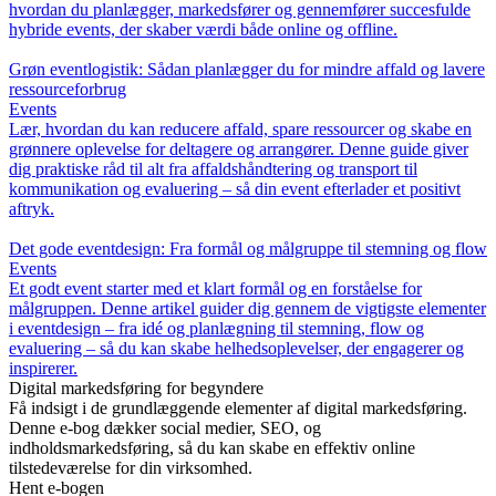
hvordan du planlægger, markedsfører og gennemfører succesfulde
hybride events, der skaber værdi både online og offline.
Grøn eventlogistik: Sådan planlægger du for mindre affald og lavere
ressourceforbrug
Events
Lær, hvordan du kan reducere affald, spare ressourcer og skabe en
grønnere oplevelse for deltagere og arrangører. Denne guide giver
dig praktiske råd til alt fra affaldshåndtering og transport til
kommunikation og evaluering – så din event efterlader et positivt
aftryk.
Det gode eventdesign: Fra formål og målgruppe til stemning og flow
Events
Et godt event starter med et klart formål og en forståelse for
målgruppen. Denne artikel guider dig gennem de vigtigste elementer
i eventdesign – fra idé og planlægning til stemning, flow og
evaluering – så du kan skabe helhedsoplevelser, der engagerer og
inspirerer.
Digital markedsføring for begyndere
Få indsigt i de grundlæggende elementer af digital markedsføring.
Denne e-bog dækker social medier, SEO, og
indholdsmarkedsføring, så du kan skabe en effektiv online
tilstedeværelse for din virksomhed.
Hent e-bogen