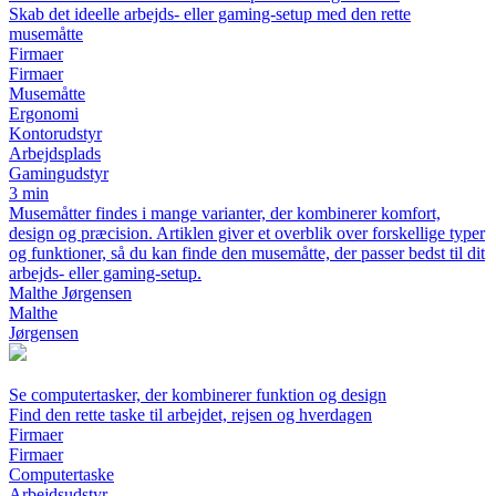
Skab det ideelle arbejds- eller gaming-setup med den rette
musemåtte
Firmaer
Firmaer
Musemåtte
Ergonomi
Kontorudstyr
Arbejdsplads
Gamingudstyr
3 min
Musemåtter findes i mange varianter, der kombinerer komfort,
design og præcision. Artiklen giver et overblik over forskellige typer
og funktioner, så du kan finde den musemåtte, der passer bedst til dit
arbejds- eller gaming-setup.
Malthe Jørgensen
Malthe
Jørgensen
Se computertasker, der kombinerer funktion og design
Find den rette taske til arbejdet, rejsen og hverdagen
Firmaer
Firmaer
Computertaske
Arbejdsudstyr