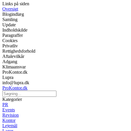
Links på siden
Oversigt
Blogindlæg
Samling
Update
Indholdskilde
Paragraffer
Cookies
Privatliv
Rettighedsforhold
Aftalevilkår
Adgang
Klimaansvar
ProKontor.dk
Lupra
info@lupra.dk
ProKontor.dk
Kategorier
PR
Events
Revision
Kontor
Lejemål
Lager