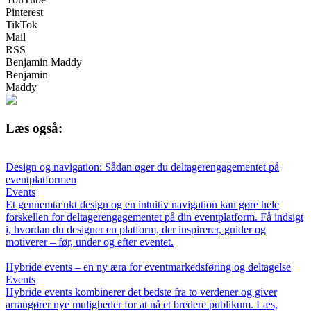
Pinterest
TikTok
Mail
RSS
Benjamin Maddy
Benjamin
Maddy
Læs også:
Design og navigation: Sådan øger du deltagerengagementet på
eventplatformen
Events
Et gennemtænkt design og en intuitiv navigation kan gøre hele
forskellen for deltagerengagementet på din eventplatform. Få indsigt
i, hvordan du designer en platform, der inspirerer, guider og
motiverer – før, under og efter eventet.
Hybride events – en ny æra for eventmarkedsføring og deltagelse
Events
Hybride events kombinerer det bedste fra to verdener og giver
arrangører nye muligheder for at nå et bredere publikum. Læs,