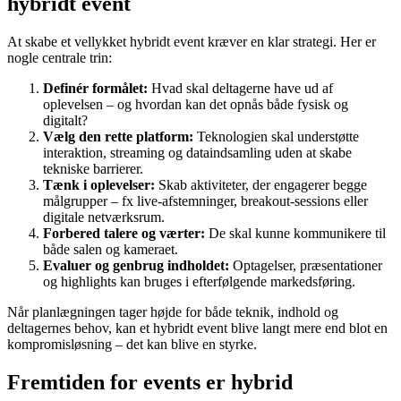
hybridt event
At skabe et vellykket hybridt event kræver en klar strategi. Her er
nogle centrale trin:
Definér formålet:
Hvad skal deltagerne have ud af
oplevelsen – og hvordan kan det opnås både fysisk og
digitalt?
Vælg den rette platform:
Teknologien skal understøtte
interaktion, streaming og dataindsamling uden at skabe
tekniske barrierer.
Tænk i oplevelser:
Skab aktiviteter, der engagerer begge
målgrupper – fx live-afstemninger, breakout-sessions eller
digitale netværksrum.
Forbered talere og værter:
De skal kunne kommunikere til
både salen og kameraet.
Evaluer og genbrug indholdet:
Optagelser, præsentationer
og highlights kan bruges i efterfølgende markedsføring.
Når planlægningen tager højde for både teknik, indhold og
deltagernes behov, kan et hybridt event blive langt mere end blot en
kompromisløsning – det kan blive en styrke.
Fremtiden for events er hybrid