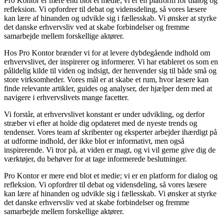
Pro Kontor er mere end blot et medie; vi er en platform for dialog og
refleksion. Vi opfordrer til debat og vidensdeling, så vores læsere
kan lære af hinanden og udvikle sig i fællesskab. Vi ønsker at styrke
det danske erhvervsliv ved at skabe forbindelser og fremme
samarbejde mellem forskellige aktører.
Hos Pro Kontor brænder vi for at levere dybdegående indhold om
erhvervslivet, der inspirerer og informerer. Vi har etableret os som en
pålidelig kilde til viden og indsigt, der henvender sig til både små og
store virksomheder. Vores mål er at skabe et rum, hvor læsere kan
finde relevante artikler, guides og analyser, der hjælper dem med at
navigere i erhvervslivets mange facetter.
Vi forstår, at erhvervslivet konstant er under udvikling, og derfor
stræber vi efter at holde dig opdateret med de nyeste trends og
tendenser. Vores team af skribenter og eksperter arbejder ihærdigt på
at udforme indhold, der ikke blot er informativt, men også
inspirerende. Vi tror på, at viden er magt, og vi vil gerne give dig de
værktøjer, du behøver for at tage informerede beslutninger.
Pro Kontor er mere end blot et medie; vi er en platform for dialog og
refleksion. Vi opfordrer til debat og vidensdeling, så vores læsere
kan lære af hinanden og udvikle sig i fællesskab. Vi ønsker at styrke
det danske erhvervsliv ved at skabe forbindelser og fremme
samarbejde mellem forskellige aktører.