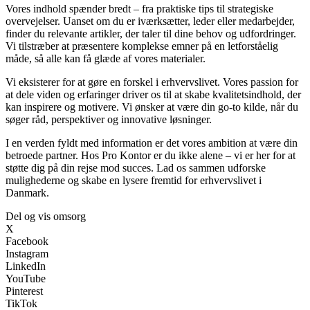
Vores indhold spænder bredt – fra praktiske tips til strategiske
overvejelser. Uanset om du er iværksætter, leder eller medarbejder,
finder du relevante artikler, der taler til dine behov og udfordringer.
Vi tilstræber at præsentere komplekse emner på en letforståelig
måde, så alle kan få glæde af vores materialer.
Vi eksisterer for at gøre en forskel i erhvervslivet. Vores passion for
at dele viden og erfaringer driver os til at skabe kvalitetsindhold, der
kan inspirere og motivere. Vi ønsker at være din go-to kilde, når du
søger råd, perspektiver og innovative løsninger.
I en verden fyldt med information er det vores ambition at være din
betroede partner. Hos Pro Kontor er du ikke alene – vi er her for at
støtte dig på din rejse mod succes. Lad os sammen udforske
mulighederne og skabe en lysere fremtid for erhvervslivet i
Danmark.
Del og vis omsorg
X
Facebook
Instagram
LinkedIn
YouTube
Pinterest
TikTok