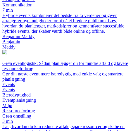
Kommunikation
7 min
Hybride events kombinerer det bedste fra to verdener og giver
arrangører nye muligheder for at nå et bredere publikum. Læs,
hvordan du planlægger, markedsfører og gennemfører succesfulde
hybride events, der skaber værdi både online og offline.
Benjamin Maddy
Benjamin
Maddy
Grøn eventlogistik: Sådan planlægger du for mindre affald og lavere
ressourceforbrug
Gør din næste event mere bæredygtig med enkle valg og smartere
planlægning
Events
Events
Bæredygtighed
Eventplanlægning
Miljø
Ressourceforbrug
Grøn omstilling
3 min
Lær, hvordan du kan reducere affald, spare ressourcer og skabe en