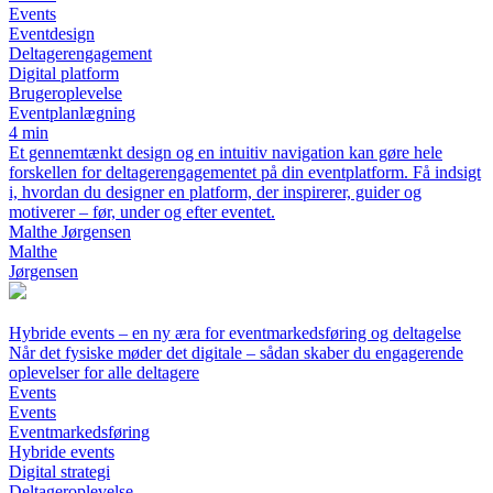
Events
Eventdesign
Deltagerengagement
Digital platform
Brugeroplevelse
Eventplanlægning
4 min
Et gennemtænkt design og en intuitiv navigation kan gøre hele
forskellen for deltagerengagementet på din eventplatform. Få indsigt
i, hvordan du designer en platform, der inspirerer, guider og
motiverer – før, under og efter eventet.
Malthe Jørgensen
Malthe
Jørgensen
Hybride events – en ny æra for eventmarkedsføring og deltagelse
Når det fysiske møder det digitale – sådan skaber du engagerende
oplevelser for alle deltagere
Events
Events
Eventmarkedsføring
Hybride events
Digital strategi
Deltageroplevelse