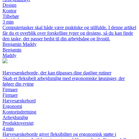
Design
Kontor
Tilbehør
3 min
Computertasker skal både være praktiske og stilfulde. I denne artikel
får du et overblik over forskellige typer og designs, så du kan finde
den taske, der passer bedst til din arbejdsdag og livsstil.
Benjamin Maddy
Benjamin
Maddy
Hævesænkeborde, der kan tilpasses dine daglige rutiner
Skab et fleksibelt arbejdsmiljø med ergonomiske løsninger, der
følger din rytme
Firmaer
Firmaer
Hævesænkebord
Ergonomi
Kontorindretning
Arbejdsmiljø
Produktoversigt
4 min
Hævesænkeborde giver fleksibilitet og ergonomisk støtte i