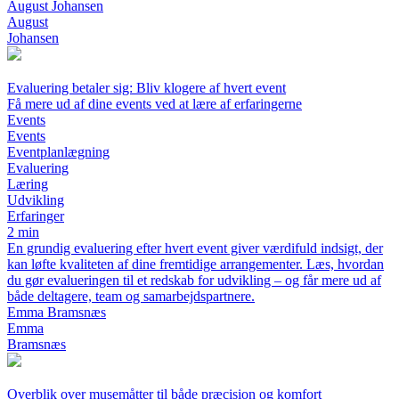
August Johansen
August
Johansen
Evaluering betaler sig: Bliv klogere af hvert event
Få mere ud af dine events ved at lære af erfaringerne
Events
Events
Eventplanlægning
Evaluering
Læring
Udvikling
Erfaringer
2 min
En grundig evaluering efter hvert event giver værdifuld indsigt, der
kan løfte kvaliteten af dine fremtidige arrangementer. Læs, hvordan
du gør evalueringen til et redskab for udvikling – og får mere ud af
både deltagere, team og samarbejdspartnere.
Emma Bramsnæs
Emma
Bramsnæs
Overblik over musemåtter til både præcision og komfort